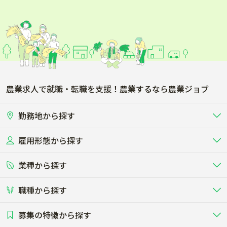
農業求人で就職・転職を支援！農業するなら農業ジョブ
勤務地から探す
雇用形態から探す
北海道
東北
業種から探す
正社員
バイト・アルバイト・パート
関東
北陸･甲信
職種から探す
畜産（酪農･肉牛･養豚･養鶏など）
短期アルバイト
新卒（正社員･インターン）
東海
関西
募集の特徴から探す
農場･牧場･現場職
専門職（獣医師･人工授精師･
その他（独立・副業など）
酪農
肉牛
中国
四国
耕種（野菜･穀物･花卉･果樹など）
削蹄師etc）