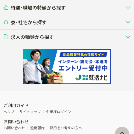
乳牛を繁殖・飼育して生乳を出荷
和牛を繁殖・肥育して市場に出荷す
待遇･職場の特徴から探す
未経験歓迎
社会人未経験歓迎
する牧場
る牧場
九州･沖縄
海外
ドライバー
接客･販売
露地野菜･畑作
施設野菜
農業関連企業
寮･社宅から探す
畑・圃場で野菜・穀物を生産
ビニールハウスで多様な野菜の生産
養豚
社会保険完備
養鶏
家賃補助制度あり
学歴不問
夫婦での応募OK
豚を繁殖・肥育して市場に出荷す
食用鶏や鶏卵を生産し出荷する養鶏
営業･企画
経理･事務
る養豚場
場
農業資材･肥料
種苗
稲作
求人の種類から探す
その他業種
果樹
単身寮あり
世帯寮あり
食事補助あり
残業月20時間以内
50代採用実績あり
週1日～OK
農場設備・肥料・飼料の生産・流
農業用の種や苗の生産・流通・販売
水田で稲を栽培し食用米を生産
果物の栽培・収穫・観光農園など
通・販売
競走馬
研究･開発
その他畜産
WEB･IT
転職おまかせ求人
寮･社宅相談可
林業･造園
漁業･養殖
レースで活躍する馬の手入れや子馬
その他動物の畜産業（羊、ウズラな
賞与実績あり
年間休日100日以上
花卉
植物工場
週2日～OK
AT免許OK
の育成
ど）
木材の植林・伐採・加工、または
魚介類の採捕・養殖、または水産加
農業機械
流通･商社
ビニールハウスで観賞用植物の栽
環境制御された工場で野菜の生産管
その他職種
造園庭師
工場
農業用の機械・機材の開発・販
農産物・農産品の物流・卸し・輸出
培
理
経験者優遇
独立支援可能
売・リース
入
内定まで最短1週間
管理者･幹部採用
製造･加工･販売
福祉
産休･育休取得実績あり
農産物から食品を製造・加工・販
福祉事業と農業生産を連携させたビ
売
ジネス
ご利用ガイド
その他農業関連企業
ヘルプ
サイトマップ
企業様ログイン
農業に密接に関わるその他のビジ
お問い合わせ
ネス
お問い合わせ
違反報告
採用をお考えの方へ