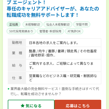
ブ エージェント！
専任のキャリアアドバイザーが、あなたの
転職成功を無料サポートします！
正社員
未経験歓迎
社会人未経験歓迎
学歴不問
50代採用実績あり
管理者･幹部採用
AT免許OK
家賃補助制度あり
食事補助あり
残業月20時間以内
勤務地
日本各地の求人をご案内します。
賞与実績あり
年間休日100日以上
経験者優遇
酪農 / 肉牛 / 養豚 / 養鶏 / 競走馬 / その他畜産
独立支援可能
社会保険完備
単身寮あり
世帯寮あり
業 種
/ 露地野菜･畑作...
寮･社宅相談可
ご案内する求人、ご経験によって異なりま
給 与
す。
営業職などのビジネス職・研究職・獣医師な
仕 事
ど
業界最大級の完全無料サービス！面倒な手続きはすべて代
行し、転職を成功させませんか？
気になる
応募はこちら