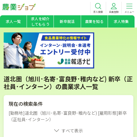
求人検索
会員登録
メニュー
求人を紹介
求人一覧
新卒就活
農業を知る
求人特集
してもらう
道北圏（旭川･名寄･富良野･稚内など) 新卒（正
社員･インターン）の農業求人一覧
現在の検索条件
[勤務地]道北圏（旭川･名寄･富良野･稚内など) [雇用形態]新卒
（正社員･インターン）
すべて表示