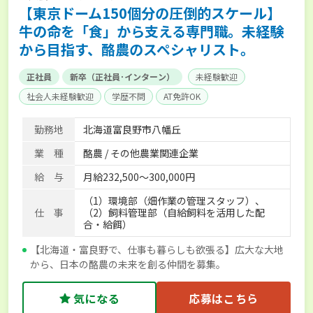
【東京ドーム150個分の圧倒的スケール】
牛の命を「食」から支える専門職。未経験
から目指す、酪農のスペシャリスト。
正社員
新卒（正社員･インターン）
未経験歓迎
社会人未経験歓迎
学歴不問
AT免許OK
家賃補助制度あり
食事補助あり
賞与実績あり
勤務地
北海道富良野市八幡丘
経験者優遇
産休･育休取得実績あり
社会保険完備
業 種
酪農 / その他農業関連企業
給 与
月給232,500～300,000円
（1）環境部（畑作業の管理スタッフ）、
仕 事
（2）飼料管理部（自給飼料を活用した配
合・給餌）
【北海道・富良野で、仕事も暮らしも欲張る】広大な大地
から、日本の酪農の未来を創る仲間を募集。
気になる
応募はこちら