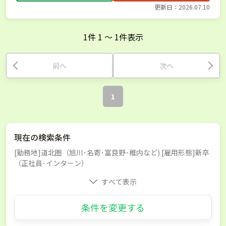
更新日：2026.07.10
1
件
1
〜
1
件表示
前へ
次へ
1
現在の検索条件
[勤務地]道北圏（旭川･名寄･富良野･稚内など) [雇用形態]新卒
（正社員･インターン）
すべて表示
条件を変更する