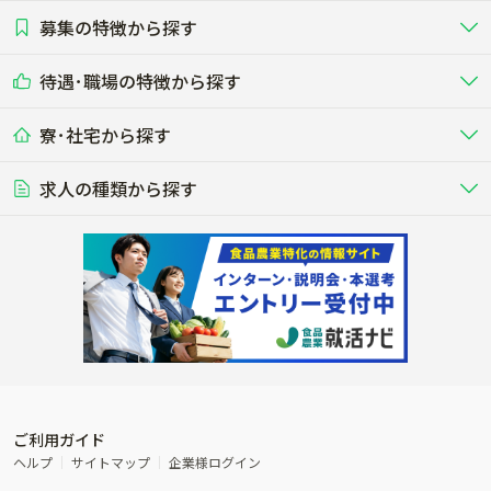
募集の特徴から探す
農場･牧場･現場職
専門職（獣医師･人工授精師･
その他（独立・副業など）
酪農
肉牛
中国
四国
耕種（野菜･穀物･花卉･果樹など）
削蹄師etc）
乳牛を繁殖・飼育して生乳を出荷
和牛を繁殖・肥育して市場に出荷す
待遇･職場の特徴から探す
未経験歓迎
社会人未経験歓迎
する牧場
る牧場
九州･沖縄
海外
ドライバー
接客･販売
露地野菜･畑作
施設野菜
農業関連企業
寮･社宅から探す
畑・圃場で野菜・穀物を生産
ビニールハウスで多様な野菜の生産
養豚
社会保険完備
養鶏
家賃補助制度あり
学歴不問
夫婦での応募OK
豚を繁殖・肥育して市場に出荷す
食用鶏や鶏卵を生産し出荷する養鶏
営業･企画
経理･事務
る養豚場
場
農業資材･肥料
種苗
稲作
求人の種類から探す
その他業種
果樹
単身寮あり
世帯寮あり
食事補助あり
残業月20時間以内
50代採用実績あり
週1日～OK
農場設備・肥料・飼料の生産・流
農業用の種や苗の生産・流通・販売
水田で稲を栽培し食用米を生産
果物の栽培・収穫・観光農園など
通・販売
競走馬
研究･開発
その他畜産
WEB･IT
転職おまかせ求人
寮･社宅相談可
林業･造園
漁業･養殖
レースで活躍する馬の手入れや子馬
その他動物の畜産業（羊、ウズラな
賞与実績あり
年間休日100日以上
花卉
植物工場
週2日～OK
AT免許OK
の育成
ど）
木材の植林・伐採・加工、または
魚介類の採捕・養殖、または水産加
農業機械
流通･商社
ビニールハウスで観賞用植物の栽
環境制御された工場で野菜の生産管
その他職種
造園庭師
工場
農業用の機械・機材の開発・販
農産物・農産品の物流・卸し・輸出
培
理
経験者優遇
独立支援可能
売・リース
入
内定まで最短1週間
管理者･幹部採用
製造･加工･販売
福祉
産休･育休取得実績あり
農産物から食品を製造・加工・販
福祉事業と農業生産を連携させたビ
売
ジネス
ご利用ガイド
その他農業関連企業
ヘルプ
サイトマップ
企業様ログイン
農業に密接に関わるその他のビジ