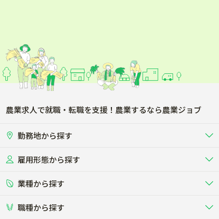
農業求人で就職・転職を支援！農業するなら農業ジョブ
勤務地から探す
雇用形態から探す
北海道
東北
業種から探す
正社員
バイト・アルバイト・パート
関東
北陸･甲信
職種から探す
畜産（酪農･肉牛･養豚･養鶏など）
短期アルバイト
新卒（正社員･インターン）
東海
関西