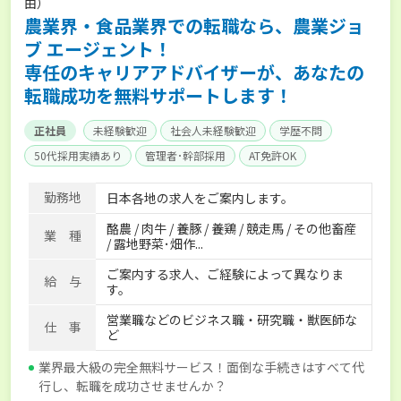
由）
農業界・食品業界での転職なら、農業ジョ
ブ エージェント！
専任のキャリアアドバイザーが、あなたの
転職成功を無料サポートします！
正社員
未経験歓迎
社会人未経験歓迎
学歴不問
50代採用実績あり
管理者･幹部採用
AT免許OK
家賃補助制度あり
食事補助あり
残業月20時間以内
勤務地
日本各地の求人をご案内します。
賞与実績あり
年間休日100日以上
経験者優遇
酪農 / 肉牛 / 養豚 / 養鶏 / 競走馬 / その他畜産
独立支援可能
社会保険完備
単身寮あり
世帯寮あり
業 種
/ 露地野菜･畑作...
寮･社宅相談可
ご案内する求人、ご経験によって異なりま
給 与
す。
営業職などのビジネス職・研究職・獣医師な
仕 事
ど
業界最大級の完全無料サービス！面倒な手続きはすべて代
行し、転職を成功させませんか？