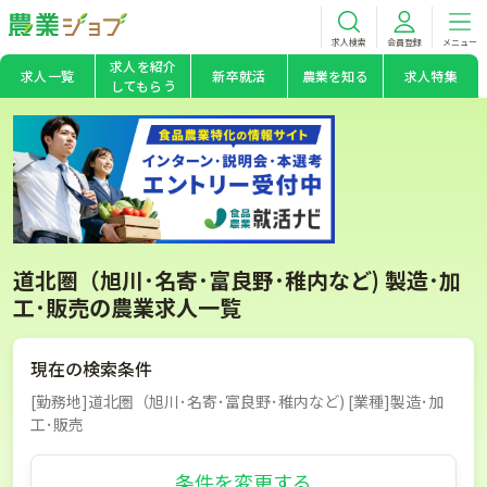
求人検索
会員登録
メニュー
求人を紹介
求人一覧
新卒就活
農業を知る
求人特集
してもらう
道北圏（旭川･名寄･富良野･稚内など) 製造･加
工･販売の農業求人一覧
現在の検索条件
[勤務地]道北圏（旭川･名寄･富良野･稚内など) [業種]製造･加
工･販売
条件を変更する