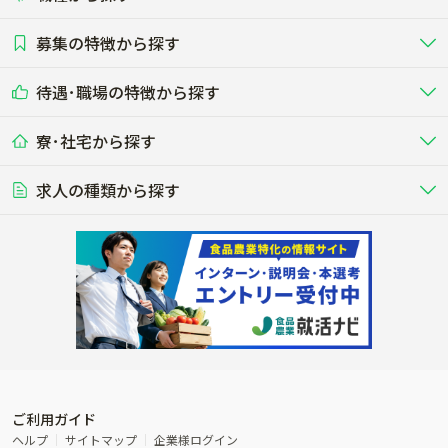
畜産（酪農･肉牛･養豚･養鶏など）
短期アルバイト
新卒（正社員･インターン）
東海
関西
募集の特徴から探す
農場･牧場･現場職
専門職（獣医師･人工授精師･
その他（独立・副業など）
酪農
肉牛
中国
四国
耕種（野菜･穀物･花卉･果樹など）
削蹄師etc）
乳牛を繁殖・飼育して生乳を出荷
和牛を繁殖・肥育して市場に出荷す
待遇･職場の特徴から探す
未経験歓迎
社会人未経験歓迎
する牧場
る牧場
九州･沖縄
海外
ドライバー
接客･販売
露地野菜･畑作
施設野菜
農業関連企業
寮･社宅から探す
畑・圃場で野菜・穀物を生産
ビニールハウスで多様な野菜の生産
養豚
社会保険完備
養鶏
家賃補助制度あり
学歴不問
夫婦での応募OK
豚を繁殖・肥育して市場に出荷す
食用鶏や鶏卵を生産し出荷する養鶏
営業･企画
経理･事務
る養豚場
場
農業資材･肥料
種苗
稲作
求人の種類から探す
その他業種
果樹
単身寮あり
世帯寮あり
食事補助あり
残業月20時間以内
50代採用実績あり
週1日～OK
農場設備・肥料・飼料の生産・流
農業用の種や苗の生産・流通・販売
水田で稲を栽培し食用米を生産
果物の栽培・収穫・観光農園など
通・販売
競走馬
研究･開発
その他畜産
WEB･IT
転職おまかせ求人
寮･社宅相談可
林業･造園
漁業･養殖
レースで活躍する馬の手入れや子馬
その他動物の畜産業（羊、ウズラな
賞与実績あり
年間休日100日以上
花卉
植物工場
週2日～OK
AT免許OK
の育成
ど）
木材の植林・伐採・加工、または
魚介類の採捕・養殖、または水産加
農業機械
流通･商社
ビニールハウスで観賞用植物の栽
環境制御された工場で野菜の生産管
その他職種
造園庭師
工場
農業用の機械・機材の開発・販
農産物・農産品の物流・卸し・輸出
培
理
経験者優遇
独立支援可能
売・リース
入
内定まで最短1週間
管理者･幹部採用
製造･加工･販売
福祉
産休･育休取得実績あり
農産物から食品を製造・加工・販
福祉事業と農業生産を連携させたビ
売
ジネス
ご利用ガイド
その他農業関連企業
ヘルプ
サイトマップ
企業様ログイン