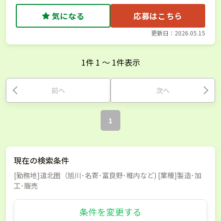
気になる
応募はこちら
更新日：2026.05.15
1
件
1
〜
1
件表示
前へ
次へ
1
現在の検索条件
[勤務地]道北圏（旭川･名寄･富良野･稚内など) [業種]製造･加
工･販売
条件を変更する