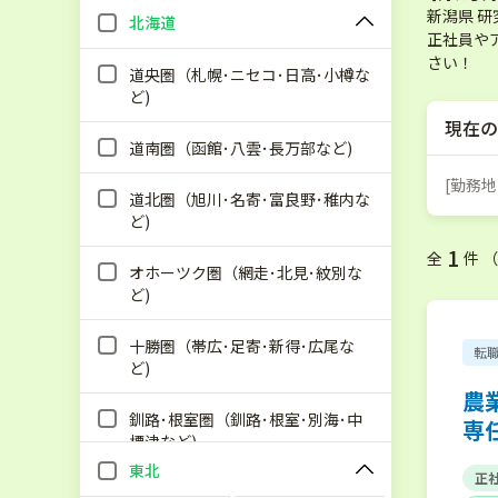
新潟県 
北海道
正社員や
さい！
道央圏（札幌･ニセコ･日高･小樽な
ど)
現在の
道南圏（函館･八雲･長万部など)
[勤務地
道北圏（旭川･名寄･富良野･稚内な
ど)
1
全
件 
オホーツク圏（網走･北見･紋別な
ど)
十勝圏（帯広･足寄･新得･広尾な
転
ど)
農
釧路･根室圏（釧路･根室･別海･中
専
標津など)
東北
正