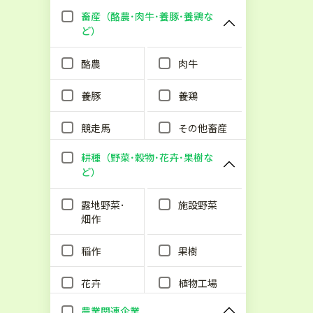
畜産（酪農･肉牛･養豚･養鶏な
ど）
酪農
肉牛
養豚
養鶏
競走馬
その他畜産
耕種（野菜･穀物･花卉･果樹な
ど）
露地野菜･
施設野菜
畑作
稲作
果樹
花卉
植物工場
農業関連企業