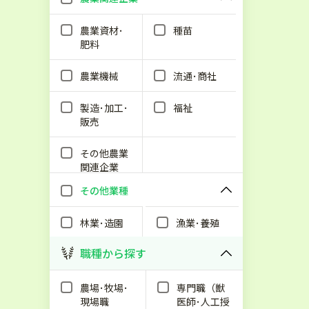
農業資材･
種苗
肥料
農業機械
流通･商社
製造･加工･
福祉
販売
その他農業
関連企業
その他業種
林業･造園
漁業･養殖
職種から探す
農場･牧場･
専門職（獣
現場職
医師･人工授