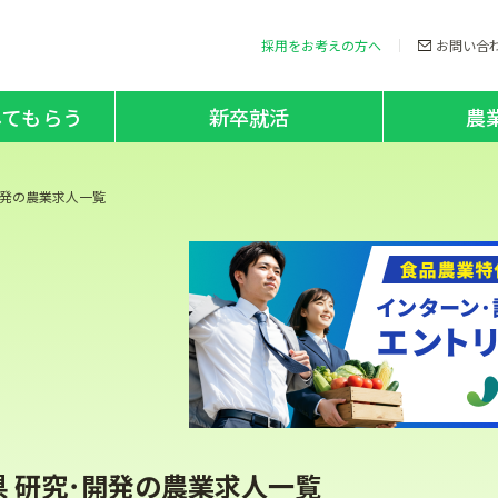
採用をお考えの方へ
お問い合
してもらう
新卒就活
農
開発の農業求人一覧
県 研究･開発の農業求人一覧