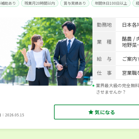
事補助あり
残業月20時間以内
賞与実績あり
年間休日100日以上
身寮あり
世帯寮あり
寮･社宅相談可
勤務地
日本各
酪農 / 
業 種
地野菜･畑
給 与
ご案内
仕 事
営業職
業界最大級の完全無
させませんか？
気になる
2026.05.15