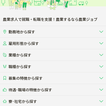
農業求人で就職・転職を支援！農業するなら農業ジョブ
勤務地から探す
雇用形態から探す
北海道
東北
業種から探す
正社員
バイト・アルバイト・パート
関東
北陸･甲信
職種から探す
畜産（酪農･肉牛･養豚･養鶏など）
短期アルバイト
新卒（正社員･インターン）
東海
関西
募集の特徴から探す
農場･牧場･現場職
専門職（獣医師･人工授精師･
その他（独立・副業など）
酪農
肉牛
中国
四国
耕種（野菜･穀物･花卉･果樹など）
削蹄師etc）
乳牛を繁殖・飼育して生乳を出荷
和牛を繁殖・肥育して市場に出荷す
待遇･職場の特徴から探す
未経験歓迎
社会人未経験歓迎
する牧場
る牧場
九州･沖縄
海外
ドライバー
接客･販売
露地野菜･畑作
施設野菜
農業関連企業
寮･社宅から探す
畑・圃場で野菜・穀物を生産
ビニールハウスで多様な野菜の生産
養豚
社会保険完備
養鶏
家賃補助制度あり
学歴不問
夫婦での応募OK