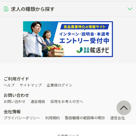
豚を繁殖・肥育して市場に出荷す
食用鶏や鶏卵を生産し出荷する養鶏
営業･企画
経理･事務
る養豚場
場
農業資材･肥料
種苗
稲作
求人の種類から探す
その他業種
果樹
単身寮あり
世帯寮あり
食事補助あり
残業月20時間以内
50代採用実績あり
週1日～OK
農場設備・肥料・飼料の生産・流
農業用の種や苗の生産・流通・販売
水田で稲を栽培し食用米を生産
果物の栽培・収穫・観光農園など
通・販売
競走馬
研究･開発
その他畜産
WEB･IT
転職おまかせ求人
寮･社宅相談可
林業･造園
漁業･養殖
レースで活躍する馬の手入れや子馬
その他動物の畜産業（羊、ウズラな
賞与実績あり
年間休日100日以上
花卉
植物工場
週2日～OK
AT免許OK
の育成
ど）
木材の植林・伐採・加工、または
魚介類の採捕・養殖、または水産加
農業機械
流通･商社
ビニールハウスで観賞用植物の栽
環境制御された工場で野菜の生産管
その他職種
造園庭師
工場
農業用の機械・機材の開発・販
農産物・農産品の物流・卸し・輸出
培
理
経験者優遇
独立支援可能
売・リース
入
内定まで最短1週間
管理者･幹部採用
製造･加工･販売
福祉
産休･育休取得実績あり
農産物から食品を製造・加工・販
福祉事業と農業生産を連携させたビ
売
ジネス
ご利用ガイド
その他農業関連企業
ヘルプ
サイトマップ
企業様ログイン
農業に密接に関わるその他のビジ
お問い合わせ
ネス
お問い合わせ
違反報告
採用をお考えの方へ
会社情報
プライバシーポリシー
利用規約
取扱職種の範囲等の明示
運営会社
©農業ジョブ