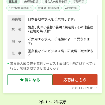
正社員
未経験歓迎
社会人未経験歓迎
学歴不問
50代採用実績あり
管理者･幹部採用
AT免許OK
家賃補助制度あり
食事補助あり
残業月20時間以内
勤務地
日本各地の求人をご案内します。
賞与実績あり
年間休日100日以上
経験者優遇
酪農 / 肉牛 / 養豚 / 養鶏 / 競走馬 / その他畜産
独立支援可能
社会保険完備
単身寮あり
世帯寮あり
業 種
/ 露地野菜･畑作...
寮･社宅相談可
ご案内する求人、ご経験によって異なりま
給 与
す。
営業職などのビジネス職・研究職・獣医師な
仕 事
ど
業界最大級の完全無料サービス！面倒な手続きはすべて代
行し、転職を成功させませんか？
気になる
応募はこちら
更新日：2026.05.15
2
件
1
〜
2
件表示