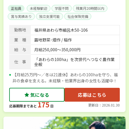
正社員
未経験歓迎
学歴不問
残業月20時間以内
賞与実績あり
独立支援可能
社会保険完備
勤務地
福井県あわら市細呂木50-106
業 種
露地野菜･畑作 / 稲作
給 与
月給250,000～350,000円
「あわらの100ha」を次世代へつなぐ農作業
仕 事
全般
【月給25万円〜／冬は21連休】あわらの100haを守り、福
井の食卓を支える。未経験・他業界出身の女性も活躍中！
気になる
応募はこちら
175
更新日：2026.01.30
応募期限まであと
日