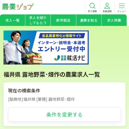
求人検索
会員登録
メニュー
求人を紹介
求人一覧
新卒就活
農業を知る
求人特集
してもらう
福井県 露地野菜･畑作の農業求人一覧
現在の検索条件
[勤務地]福井県 [業種] 露地野菜･畑作
条件を変更する