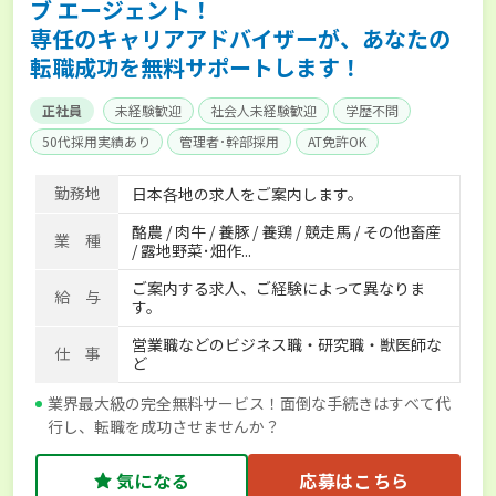
ブ エージェント！
専任のキャリアアドバイザーが、あなたの
転職成功を無料サポートします！
正社員
未経験歓迎
社会人未経験歓迎
学歴不問
50代採用実績あり
管理者･幹部採用
AT免許OK
家賃補助制度あり
食事補助あり
残業月20時間以内
勤務地
日本各地の求人をご案内します。
賞与実績あり
年間休日100日以上
経験者優遇
酪農 / 肉牛 / 養豚 / 養鶏 / 競走馬 / その他畜産
独立支援可能
社会保険完備
単身寮あり
世帯寮あり
業 種
/ 露地野菜･畑作...
寮･社宅相談可
ご案内する求人、ご経験によって異なりま
給 与
す。
営業職などのビジネス職・研究職・獣医師な
仕 事
ど
業界最大級の完全無料サービス！面倒な手続きはすべて代
行し、転職を成功させませんか？
気になる
応募はこちら