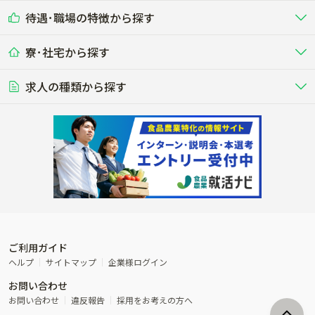
乳牛を繁殖・飼育して生乳を出荷
和牛を繁殖・肥育して市場に出荷す
待遇･職場の特徴から探す
未経験歓迎
社会人未経験歓迎
する牧場
る牧場
九州･沖縄
海外
ドライバー
接客･販売
露地野菜･畑作
施設野菜
農業関連企業
寮･社宅から探す
畑・圃場で野菜・穀物を生産
ビニールハウスで多様な野菜の生産
養豚
社会保険完備
養鶏
家賃補助制度あり
学歴不問
夫婦での応募OK
豚を繁殖・肥育して市場に出荷す
食用鶏や鶏卵を生産し出荷する養鶏
営業･企画
経理･事務
る養豚場
場
農業資材･肥料
種苗
稲作
求人の種類から探す
その他業種
果樹
単身寮あり
世帯寮あり
食事補助あり
残業月20時間以内
50代採用実績あり
週1日～OK
農場設備・肥料・飼料の生産・流
農業用の種や苗の生産・流通・販売
水田で稲を栽培し食用米を生産
果物の栽培・収穫・観光農園など
通・販売
競走馬
研究･開発
その他畜産
WEB･IT
転職おまかせ求人
寮･社宅相談可
林業･造園
漁業･養殖
レースで活躍する馬の手入れや子馬
その他動物の畜産業（羊、ウズラな
賞与実績あり
年間休日100日以上
花卉
植物工場
週2日～OK
AT免許OK
の育成
ど）
木材の植林・伐採・加工、または
魚介類の採捕・養殖、または水産加
農業機械
流通･商社
ビニールハウスで観賞用植物の栽
環境制御された工場で野菜の生産管
その他職種
造園庭師
工場
農業用の機械・機材の開発・販
農産物・農産品の物流・卸し・輸出
培
理
経験者優遇
独立支援可能
売・リース
入
内定まで最短1週間
管理者･幹部採用
製造･加工･販売
福祉
産休･育休取得実績あり
農産物から食品を製造・加工・販
福祉事業と農業生産を連携させたビ
売
ジネス
ご利用ガイド
その他農業関連企業
ヘルプ
サイトマップ
企業様ログイン
農業に密接に関わるその他のビジ
お問い合わせ
ネス
お問い合わせ
違反報告
採用をお考えの方へ