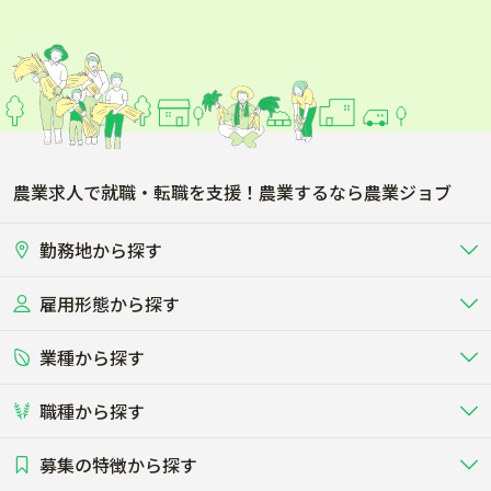
農業求人で就職・転職を支援！農業するなら農業ジョブ
勤務地から探す
雇用形態から探す
北海道
東北
業種から探す
正社員
バイト・アルバイト・パート
関東
北陸･甲信
職種から探す
畜産（酪農･肉牛･養豚･養鶏など）
短期アルバイト
新卒（正社員･インターン）
東海
関西
募集の特徴から探す
農場･牧場･現場職
専門職（獣医師･人工授精師･
その他（独立・副業など）
酪農
肉牛
中国
四国
耕種（野菜･穀物･花卉･果樹など）
削蹄師etc）