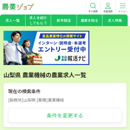
求人検索
会員登録
メニュー
求人を紹介
求人一覧
新卒就活
農業を知る
求人特集
してもらう
山梨県 農業機械の農業求人一覧
現在の検索条件
[勤務地]山梨県 [業種]農業機械
条件を変更する