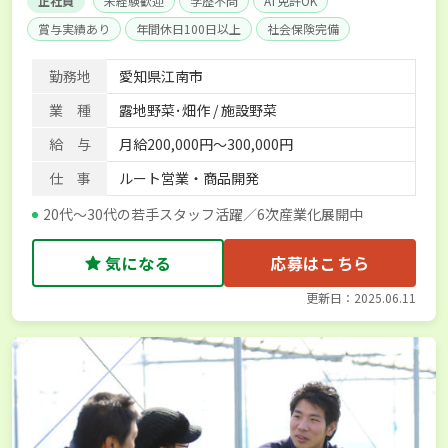
正社員
未経験歓迎
学歴不問
AT免許OK
賞与実績あり
年間休日100日以上
社会保険完備
勤務地
愛知県江南市
業 種
露地野菜･畑作 / 施設野菜
給 与
月給200,000円～300,000円
仕 事
ルート営業・商品開発
20代～30代の若手スタッフ活躍／6次産業化展開中
気になる
応募はこちら
更新日：2025.06.11