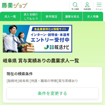
求人検索
会員登録
メニュー
求人を紹介
求人一覧
新卒就活
農業を知る
求人特集
してもらう
岐阜県 賞与実績ありの農業求人一覧
現在の検索条件
[勤務地]岐阜県 [待遇・職場の特徴]賞与実績あり
条件を変更する