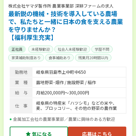
株式会社ヤマダ製作所 農業事業部 深耕ファームの求人
最新鋭の機械・技術を導入している農場
で、私たちと一緒に日本の食を支える農業
を守りませんか？
【福利厚生充実】
正社員
未経験歓迎
社会人未経験歓迎
学歴不問
家賃補助制度あり
食事補助あり
残業月20時間以内
賞与実績あり
年間休日100日以上
経験者優遇
勤務地
岐阜県羽島市上中町中650
業 種
露地野菜･畑作 / 施設野菜 / 稲作
給 与
月給200,000円～300,000円
岐阜県の特産米「ハツシモ」などの米や、
仕 事
麦、ブロッコリー、その他の野菜の農作業
金属加工会社の農業事業部／農業に興味のある方歓迎
気になる
応募はこちら