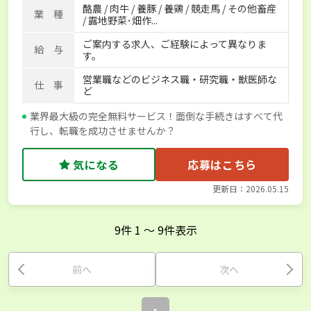
酪農 / 肉牛 / 養豚 / 養鶏 / 競走馬 / その他畜産
独立支援可能
社会保険完備
単身寮あり
世帯寮あり
業 種
/ 露地野菜･畑作...
寮･社宅相談可
ご案内する求人、ご経験によって異なりま
給 与
す。
営業職などのビジネス職・研究職・獣医師な
仕 事
ど
業界最大級の完全無料サービス！面倒な手続きはすべて代
行し、転職を成功させませんか？
気になる
応募はこちら
更新日：2026.05.15
9
件
1
〜
9
件表示
前へ
次へ