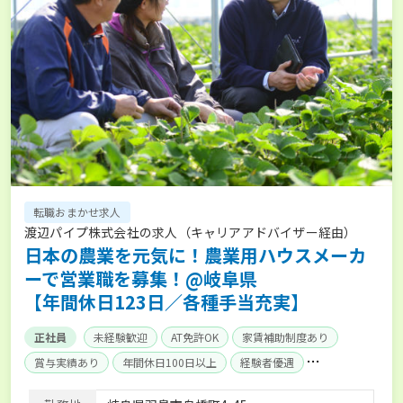
転職おまかせ求人
渡辺パイプ株式会社の求人（キャリアアドバイザー経由）
日本の農業を元気に！農業用ハウスメーカ
ーで営業職を募集！@岐阜県
【年間休日123日／各種手当充実】
正社員
未経験歓迎
AT免許OK
家賃補助制度あり
賞与実績あり
年間休日100日以上
経験者優遇
産休･育休取得実績あり
社会保険完備
単身寮あり