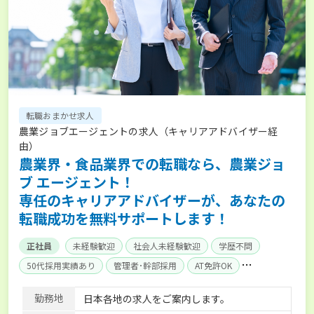
転職おまかせ求人
農業ジョブエージェントの求人（キャリアアドバイザー経
由）
農業界・食品業界での転職なら、農業ジョ
ブ エージェント！
専任のキャリアアドバイザーが、あなたの
転職成功を無料サポートします！
正社員
未経験歓迎
社会人未経験歓迎
学歴不問
50代採用実績あり
管理者･幹部採用
AT免許OK
家賃補助制度あり
食事補助あり
残業月20時間以内
勤務地
日本各地の求人をご案内します。
賞与実績あり
年間休日100日以上
経験者優遇