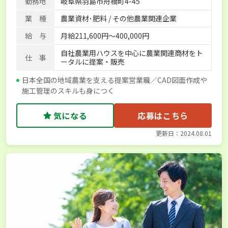
勤務地
岐阜県羽島市舟橋町4-45
業 種
農業資材･肥料 / その他農業関連企業
給 与
月給211,600円～400,000円
自社農業用ハウスを中心に農業関連商材をト
仕 事
ータルに提案・販売
日本全国の地域農業を支える提案営業職／CAD図面作成や
施工管理のスキルも身につく
気になる
応募はこちら
更新日：2024.08.01