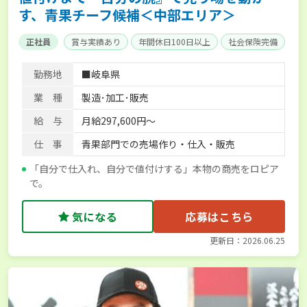
す、青果チーフ候補＜中部エリア＞
正社員
賞与実績あり
年間休日100日以上
社会保険完備
勤務地
■岐阜県
業 種
製造･加工･販売
給 与
月給297,600円～
仕 事
青果部門での売場作り・仕入・販売
「自分で仕入れ、自分で値付けする」本物の商売をロピア
で。
気になる
応募はこちら
更新日：2026.06.25