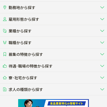
勤務地から探す
雇用形態から探す
北海道
東北
業種から探す
正社員
バイト・アルバイト・パート
関東
北陸･甲信
職種から探す
畜産（酪農･肉牛･養豚･養鶏など）
短期アルバイト
新卒（正社員･インターン）
東海
関西
募集の特徴から探す
農場･牧場･現場職
専門職（獣医師･人工授精師･
その他（独立・副業など）
酪農
肉牛
中国
四国
耕種（野菜･穀物･花卉･果樹など）
削蹄師etc）
乳牛を繁殖・飼育して生乳を出荷
和牛を繁殖・肥育して市場に出荷す
待遇･職場の特徴から探す
未経験歓迎
社会人未経験歓迎
する牧場
る牧場
九州･沖縄
海外
ドライバー
接客･販売
露地野菜･畑作
施設野菜
農業関連企業
寮･社宅から探す
畑・圃場で野菜・穀物を生産
ビニールハウスで多様な野菜の生産
養豚
社会保険完備
養鶏
家賃補助制度あり
学歴不問
夫婦での応募OK
豚を繁殖・肥育して市場に出荷す
食用鶏や鶏卵を生産し出荷する養鶏
営業･企画
経理･事務
る養豚場
場
農業資材･肥料
種苗
稲作
求人の種類から探す
その他業種
果樹
単身寮あり
世帯寮あり
食事補助あり
残業月20時間以内
50代採用実績あり
週1日～OK
農場設備・肥料・飼料の生産・流
農業用の種や苗の生産・流通・販売
水田で稲を栽培し食用米を生産
果物の栽培・収穫・観光農園など
通・販売
競走馬
研究･開発
その他畜産
WEB･IT
転職おまかせ求人
寮･社宅相談可
林業･造園
漁業･養殖
レースで活躍する馬の手入れや子馬
その他動物の畜産業（羊、ウズラな
賞与実績あり
年間休日100日以上
花卉
植物工場
週2日～OK
AT免許OK