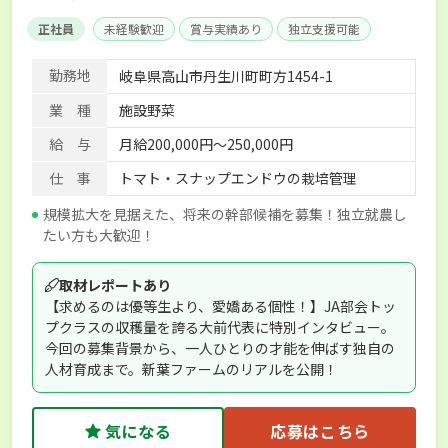
正社員
未経験歓迎
賞与実績あり
独立支援可能
勤務地
岐阜県高山市丹生川町町方1454-1
業 種
施設野菜
給 与
月給200,000円～250,000円
仕 事
トマト・スナップエンドウの栽培管理
規模拡大を見据えた、将来の幹部候補を募集！独立就農し
たい方も大歓迎！
取材レポートあり
【求めるのは優等生より、愛嬌ある個性！】JA部会トッ
プクラスの収穫量を誇る大前代表に特別インタビュー。
今回の募集背景から、一人ひとりの才能を伸ばす独自の
人材育成まで。新葉ファームのリアルを公開！
気になる
応募はこちら