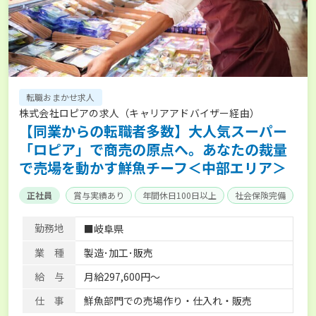
転職おまかせ求人
株式会社ロピアの求人（キャリアアドバイザー経由）
【同業からの転職者多数】大人気スーパー
「ロピア」で商売の原点へ。あなたの裁量
で売場を動かす鮮魚チーフ＜中部エリア＞
正社員
賞与実績あり
年間休日100日以上
社会保険完備
勤務地
■岐阜県
業 種
製造･加工･販売
給 与
月給297,600円～
仕 事
鮮魚部門での売場作り・仕入れ・販売