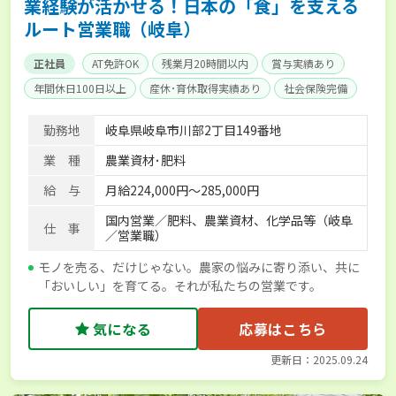
業経験が活かせる！日本の「食」を支える
ルート営業職（岐阜）
正社員
AT免許OK
残業月20時間以内
賞与実績あり
年間休日100日以上
産休･育休取得実績あり
社会保険完備
勤務地
岐阜県岐阜市川部2丁目149番地
業 種
農業資材･肥料
給 与
月給224,000円～285,000円
国内営業／肥料、農業資材、化学品等（岐阜
仕 事
／営業職）
モノを売る、だけじゃない。農家の悩みに寄り添い、共に
「おいしい」を育てる。それが私たちの営業です。
気になる
応募はこちら
更新日：2025.09.24