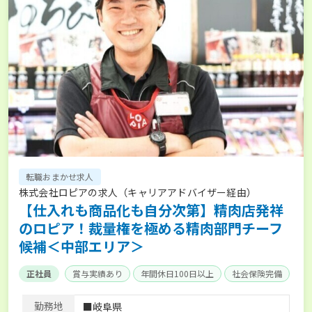
転職おまかせ求人
株式会社ロピアの求人（キャリアアドバイザー経由）
【仕入れも商品化も自分次第】精肉店発祥
のロピア！裁量権を極める精肉部門チーフ
候補＜中部エリア＞
正社員
賞与実績あり
年間休日100日以上
社会保険完備
勤務地
■岐阜県