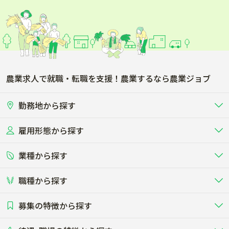
農業求人で就職・転職を支援！農業するなら農業ジョブ
勤務地から探す
雇用形態から探す
北海道
東北
業種から探す
正社員
バイト・アルバイト・パート
関東
北陸･甲信
職種から探す
畜産（酪農･肉牛･養豚･養鶏など）
短期アルバイト
新卒（正社員･インターン）
東海
関西
募集の特徴から探す
農場･牧場･現場職
専門職（獣医師･人工授精師･
その他（独立・副業など）
酪農
肉牛
中国
四国
耕種（野菜･穀物･花卉･果樹など）
削蹄師etc）
乳牛を繁殖・飼育して生乳を出荷
和牛を繁殖・肥育して市場に出荷す