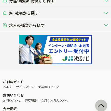
待遇･職場の特徴から探す
未経験歓迎
社会人未経験歓迎
する牧場
る牧場
九州･沖縄
海外
ドライバー
接客･販売
露地野菜･畑作
施設野菜
農業関連企業
寮･社宅から探す
畑・圃場で野菜・穀物を生産
ビニールハウスで多様な野菜の生産
養豚
社会保険完備
養鶏
家賃補助制度あり
学歴不問
夫婦での応募OK
豚を繁殖・肥育して市場に出荷す
食用鶏や鶏卵を生産し出荷する養鶏
営業･企画
経理･事務
る養豚場
場
農業資材･肥料
種苗
稲作
求人の種類から探す
その他業種
果樹
単身寮あり
世帯寮あり
食事補助あり
残業月20時間以内
50代採用実績あり
週1日～OK
農場設備・肥料・飼料の生産・流
農業用の種や苗の生産・流通・販売
水田で稲を栽培し食用米を生産
果物の栽培・収穫・観光農園など
通・販売
競走馬
研究･開発
その他畜産
WEB･IT
転職おまかせ求人
寮･社宅相談可
林業･造園
漁業･養殖
レースで活躍する馬の手入れや子馬
その他動物の畜産業（羊、ウズラな
賞与実績あり
年間休日100日以上
花卉
植物工場
週2日～OK
AT免許OK
の育成
ど）
木材の植林・伐採・加工、または
魚介類の採捕・養殖、または水産加
農業機械
流通･商社
ビニールハウスで観賞用植物の栽
環境制御された工場で野菜の生産管
その他職種
造園庭師
工場
農業用の機械・機材の開発・販
農産物・農産品の物流・卸し・輸出
培
理
経験者優遇
独立支援可能
売・リース
入
内定まで最短1週間
管理者･幹部採用
製造･加工･販売
福祉
産休･育休取得実績あり
農産物から食品を製造・加工・販
福祉事業と農業生産を連携させたビ
売
ジネス
ご利用ガイド
その他農業関連企業
ヘルプ
サイトマップ
企業様ログイン
農業に密接に関わるその他のビジ
お問い合わせ
ネス
お問い合わせ
違反報告
採用をお考えの方へ
会社情報