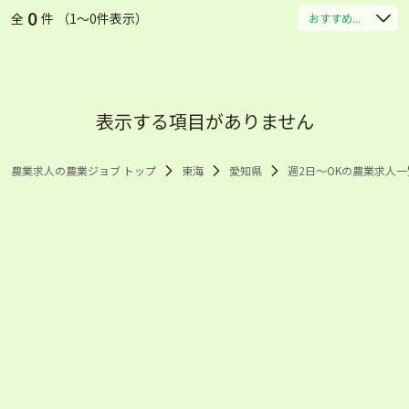
0
全
件 （1〜0件表示）
おすすめ...
表示する項目がありません
農業求人の農業ジョブ トップ
東海
愛知県
週2日～OKの農業求人一