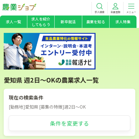
求人検索
会員登録
メニュー
求人を紹介
求人一覧
新卒就活
農業を知る
求人特集
してもらう
愛知県 週2日～OKの農業求人一覧
現在の検索条件
[勤務地]愛知県 [募集の特徴]週2日～OK
条件を変更する