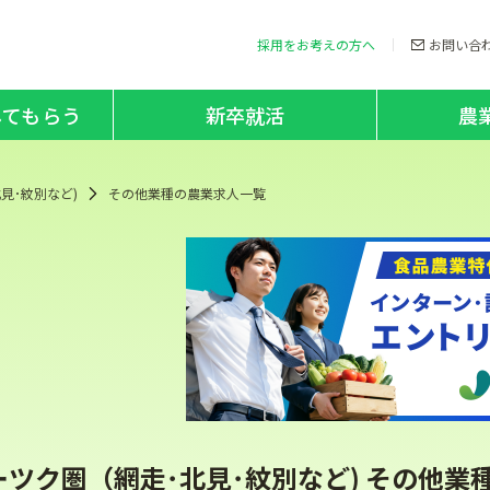
採用をお考えの方へ
お問い合
してもらう
新卒就活
農
見･紋別など)
その他業種の農業求人一覧
ーツク圏（網走･北見･紋別など) その他業