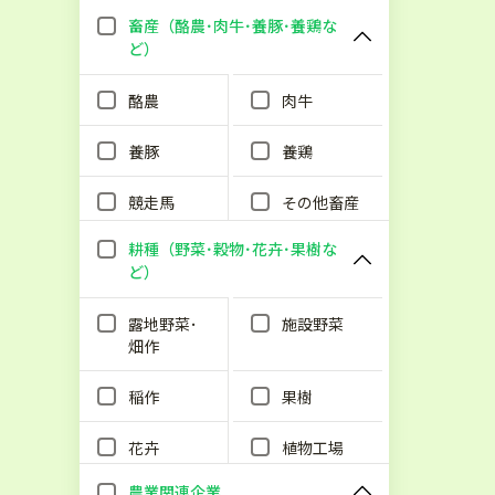
畜産（酪農･肉牛･養豚･養鶏な
ど）
酪農
肉牛
養豚
養鶏
競走馬
その他畜産
耕種（野菜･穀物･花卉･果樹な
ど）
露地野菜･
施設野菜
畑作
稲作
果樹
花卉
植物工場
農業関連企業