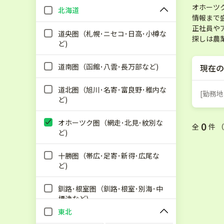
オホーツ
北海道
情報まで
正社員や
道央圏（札幌･ニセコ･日高･小樽な
探しは農
ど)
道南圏（函館･八雲･長万部など)
現在の
道北圏（旭川･名寄･富良野･稚内な
ど)
オホーツク圏（網走･北見･紋別な
0
全
件 
ど)
十勝圏（帯広･足寄･新得･広尾な
ど)
釧路･根室圏（釧路･根室･別海･中
標津など)
東北