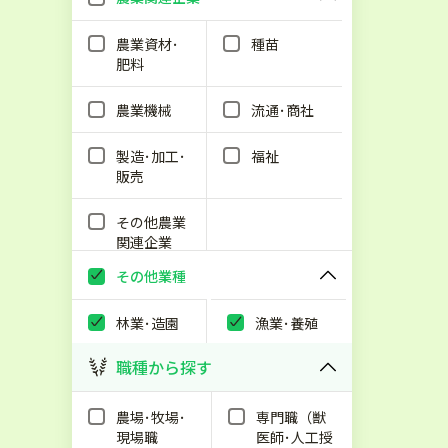
農業資材･
種苗
肥料
農業機械
流通･商社
製造･加工･
福祉
販売
その他農業
関連企業
その他業種
林業･造園
漁業･養殖
職種から探す
農場･牧場･
専門職（獣
現場職
医師･人工授