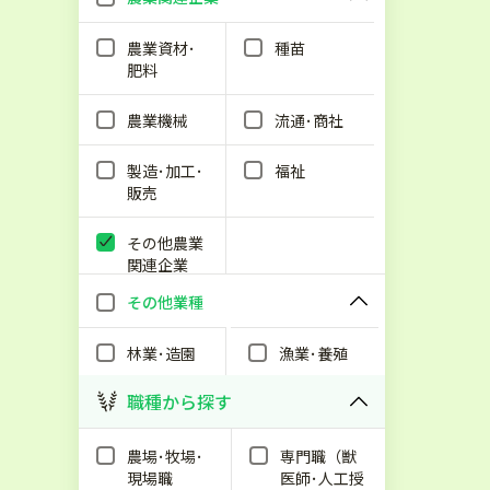
農業資材･
種苗
肥料
農業機械
流通･商社
製造･加工･
福祉
販売
その他農業
関連企業
その他業種
林業･造園
漁業･養殖
職種から探す
農場･牧場･
専門職（獣
現場職
医師･人工授