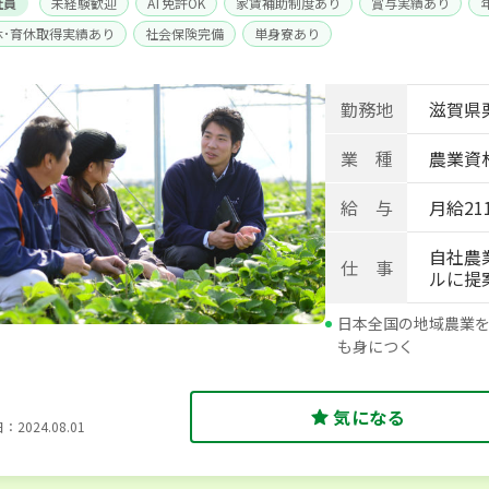
社員
未経験歓迎
AT免許OK
家賃補助制度あり
賞与実績あり
休･育休取得実績あり
社会保険完備
単身寮あり
勤務地
滋賀県栗
業 種
農業資
給 与
月給211
自社農
仕 事
ルに提
日本全国の地域農業を
も身につく
気になる
2024.08.01