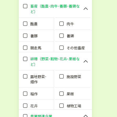
畜産（酪農･肉牛･養豚･養鶏な
ど）
酪農
肉牛
養豚
養鶏
競走馬
その他畜産
耕種（野菜･穀物･花卉･果樹な
ど）
露地野菜･
施設野菜
畑作
稲作
果樹
花卉
植物工場
農業関連企業