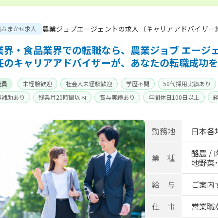
農業ジョブエージェントの求人（キャリアアドバイザー
職おまかせ求人
業界・食品業界での転職なら、農業ジョブ エージ
任のキャリアアドバイザーが、あなたの転職成功を
社員
未経験歓迎
社会人未経験歓迎
学歴不問
50代採用実績あり
事補助あり
残業月20時間以内
賞与実績あり
年間休日100日以上
身寮あり
世帯寮あり
寮･社宅相談可
勤務地
日本各
酪農 / 
業 種
地野菜･畑
給 与
ご案内
仕 事
営業職