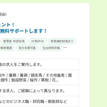
経由）
ェント！
無料サポートします！
管理者･幹部採用
AT免許OK
家賃補助制度あり
経験者優遇
独立支援可能
社会保険完備
地の求人をご案内します。
肉牛 / 養豚 / 養鶏 / 競走馬 / その他畜産 / 露
作 / 施設野菜 / 稲作 / 果樹 / 花...
する求人、ご経験によって異なります。
などのビジネス職・研究職・獣医師など