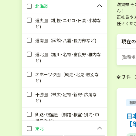
滋賀県 
北海道
ん！
正社員や
道央圏（札幌･ニセコ･日高･小樽な
任せくだ
ど)
道南圏（函館･八雲･長万部など)
現在の
道北圏（旭川･名寄･富良野･稚内な
[勤務地
ど)
オホーツク圏（網走･北見･紋別な
2
全
件 
ど)
十勝圏（帯広･足寄･新得･広尾な
ど)
転
釧路･根室圏（釧路･根室･別海･中
日
標津など)
【
東北