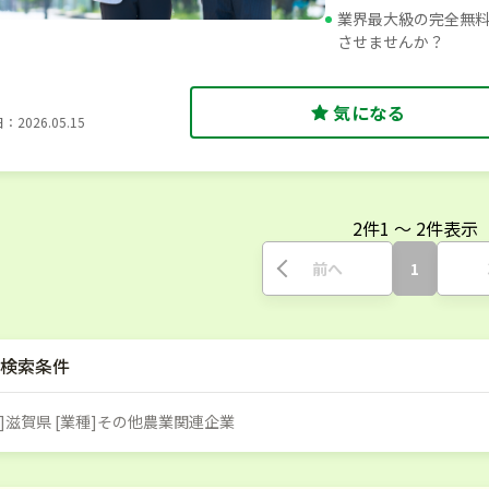
業界最大級の完全無
させませんか？
気になる
2026.05.15
2
件
1
〜
2
件表示
前へ
1
検索条件
]滋賀県 [業種]その他農業関連企業