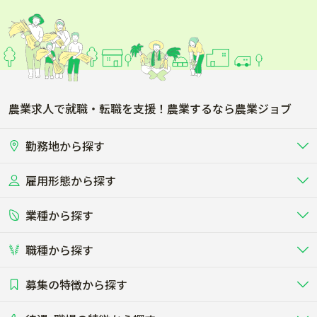
農業求人で就職・転職を支援！農業するなら農業ジョブ
勤務地から探す
雇用形態から探す
北海道
東北
業種から探す
正社員
バイト・アルバイト・パート
関東
北陸･甲信
職種から探す
畜産（酪農･肉牛･養豚･養鶏など）
短期アルバイト
新卒（正社員･インターン）
東海
関西
募集の特徴から探す
農場･牧場･現場職
専門職（獣医師･人工授精師･
その他（独立・副業など）
酪農
肉牛
中国
四国
耕種（野菜･穀物･花卉･果樹など）
削蹄師etc）
乳牛を繁殖・飼育して生乳を出荷
和牛を繁殖・肥育して市場に出荷す