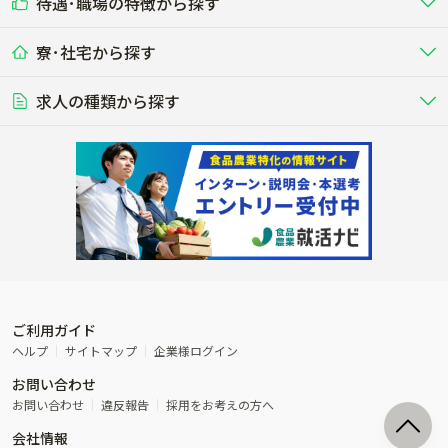
待遇･職場の特徴から探す
未経験歓迎
社会人未経験歓迎
する牧場
る牧場
九州･沖縄
海外
ドライバー
接客･販売
露地野菜･畑作
施設野菜
農業関連企業
寮･社宅から探す
畑・圃場で野菜・穀物を生産
ビニールハウスで多様な野菜の生産
養豚
社会保険完備
養鶏
家賃補助制度あり
学歴不問
夫婦での応募OK
豚を繁殖・肥育して市場に出荷す
食用鶏や鶏卵を生産し出荷する養鶏
営業･企画
経理･事務
る養豚場
場
農業資材･肥料
種苗
稲作
求人の種類から探す
その他業種
果樹
単身寮あり
世帯寮あり
食事補助あり
残業月20時間以内
50代採用実績あり
週1日～OK
農場設備・肥料・飼料の生産・流
農業用の種や苗の生産・流通・販売
水田で稲を栽培し食用米を生産
果物の栽培・収穫・観光農園など
通・販売
競走馬
研究･開発
その他畜産
WEB･IT
転職おまかせ求人
寮･社宅相談可
林業･造園
漁業･養殖
レースで活躍する馬の手入れや子馬
その他動物の畜産業（羊、ウズラな
賞与実績あり
年間休日100日以上
花卉
植物工場
週2日～OK
AT免許OK
の育成
ど）
木材の植林・伐採・加工、または
魚介類の採捕・養殖、または水産加
農業機械
流通･商社
ビニールハウスで観賞用植物の栽
環境制御された工場で野菜の生産管
その他職種
造園庭師
工場
農業用の機械・機材の開発・販
農産物・農産品の物流・卸し・輸出
培
理
経験者優遇
独立支援可能
売・リース
入
内定まで最短1週間
管理者･幹部採用
製造･加工･販売
福祉
産休･育休取得実績あり
農産物から食品を製造・加工・販
福祉事業と農業生産を連携させたビ
売
ジネス
ご利用ガイド
その他農業関連企業
ヘルプ
サイトマップ
企業様ログイン
農業に密接に関わるその他のビジ
お問い合わせ
ネス
お問い合わせ
違反報告
採用をお考えの方へ
会社情報