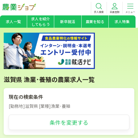
求人検索
会員登録
メニュー
求人を紹介
求人一覧
新卒就活
農業を知る
求人特集
してもらう
滋賀県 漁業･養殖の農業求人一覧
現在の検索条件
[勤務地]滋賀県 [業種]漁業･養殖
条件を変更する