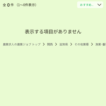
0
全
件 （1〜0件表示）
おすすめ...
表示する項目がありません
農業求人の農業ジョブ トップ
関西
滋賀県
その他業種
漁業･