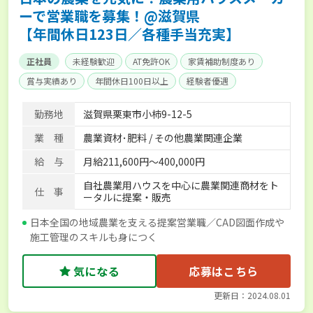
ーで営業職を募集！@滋賀県
【年間休日123日／各種手当充実】
正社員
未経験歓迎
AT免許OK
家賃補助制度あり
賞与実績あり
年間休日100日以上
経験者優遇
産休･育休取得実績あり
社会保険完備
単身寮あり
勤務地
滋賀県栗東市小柿9-12-5
業 種
農業資材･肥料 / その他農業関連企業
給 与
月給211,600円～400,000円
自社農業用ハウスを中心に農業関連商材をト
仕 事
ータルに提案・販売
日本全国の地域農業を支える提案営業職／CAD図面作成や
施工管理のスキルも身につく
気になる
応募はこちら
更新日：2024.08.01