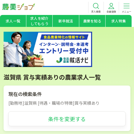
求人検索
会員登録
メニュー
求人を紹介
求人一覧
新卒就活
農業を知る
求人特集
してもらう
滋賀県 賞与実績ありの農業求人一覧
現在の検索条件
[勤務地]滋賀県 [待遇・職場の特徴]賞与実績あり
条件を変更する