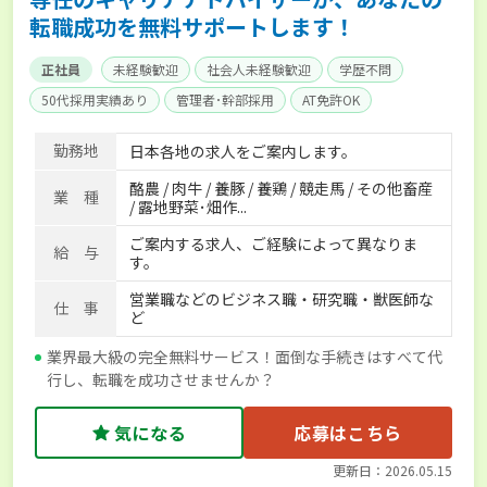
転職成功を無料サポートします！
正社員
未経験歓迎
社会人未経験歓迎
学歴不問
50代採用実績あり
管理者･幹部採用
AT免許OK
家賃補助制度あり
食事補助あり
残業月20時間以内
勤務地
日本各地の求人をご案内します。
賞与実績あり
年間休日100日以上
経験者優遇
酪農 / 肉牛 / 養豚 / 養鶏 / 競走馬 / その他畜産
独立支援可能
社会保険完備
単身寮あり
世帯寮あり
業 種
/ 露地野菜･畑作...
寮･社宅相談可
ご案内する求人、ご経験によって異なりま
給 与
す。
営業職などのビジネス職・研究職・獣医師な
仕 事
ど
業界最大級の完全無料サービス！面倒な手続きはすべて代
行し、転職を成功させませんか？
気になる
応募はこちら
更新日：2026.05.15