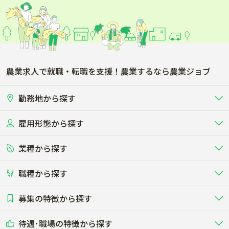
農業求人で就職・転職を支援！農業するなら農業ジョブ
勤務地から探す
雇用形態から探す
北海道
東北
業種から探す
正社員
バイト・アルバイト・パート
関東
北陸･甲信
職種から探す
畜産（酪農･肉牛･養豚･養鶏など）
短期アルバイト
新卒（正社員･インターン）
東海
関西
募集の特徴から探す
農場･牧場･現場職
専門職（獣医師･人工授精師･
その他（独立・副業など）
酪農
肉牛
中国
四国
耕種（野菜･穀物･花卉･果樹など）
削蹄師etc）
乳牛を繁殖・飼育して生乳を出荷
和牛を繁殖・肥育して市場に出荷す
待遇･職場の特徴から探す
未経験歓迎
社会人未経験歓迎
する牧場
る牧場