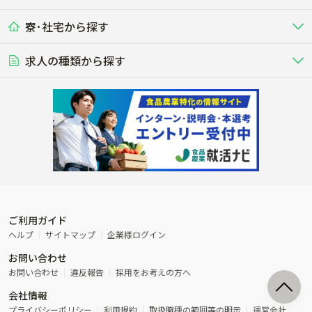
九州･沖縄
海外
ドライバー
接客･販売
露地野菜･畑作
施設野菜
農業関連企業
寮･社宅から探す
畑・圃場で野菜・穀物を生産
ビニールハウスで多様な野菜の生産
養豚
社会保険完備
養鶏
家賃補助制度あり
学歴不問
夫婦での応募OK
豚を繁殖・肥育して市場に出荷す
食用鶏や鶏卵を生産し出荷する養鶏
営業･企画
経理･事務
る養豚場
場
農業資材･肥料
種苗
稲作
求人の種類から探す
その他業種
果樹
単身寮あり
世帯寮あり
食事補助あり
残業月20時間以内
50代採用実績あり
週1日～OK
農場設備・肥料・飼料の生産・流
農業用の種や苗の生産・流通・販売
水田で稲を栽培し食用米を生産
果物の栽培・収穫・観光農園など
通・販売
競走馬
研究･開発
その他畜産
WEB･IT
転職おまかせ求人
寮･社宅相談可
林業･造園
漁業･養殖
レースで活躍する馬の手入れや子馬
その他動物の畜産業（羊、ウズラな
賞与実績あり
年間休日100日以上
花卉
植物工場
週2日～OK
AT免許OK
の育成
ど）
木材の植林・伐採・加工、または
魚介類の採捕・養殖、または水産加
農業機械
流通･商社
ビニールハウスで観賞用植物の栽
環境制御された工場で野菜の生産管
その他職種
造園庭師
工場
農業用の機械・機材の開発・販
農産物・農産品の物流・卸し・輸出
培
理
経験者優遇
独立支援可能
売・リース
入
内定まで最短1週間
管理者･幹部採用
製造･加工･販売
福祉
産休･育休取得実績あり
農産物から食品を製造・加工・販
福祉事業と農業生産を連携させたビ
売
ジネス
ご利用ガイド
その他農業関連企業
ヘルプ
サイトマップ
企業様ログイン
農業に密接に関わるその他のビジ
お問い合わせ
ネス
お問い合わせ
違反報告
採用をお考えの方へ
会社情報
プライバシーポリシー
利用規約
取扱職種の範囲等の明示
運営会社