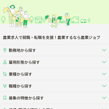
農業求人で就職・転職を支援！農業するなら農業ジョブ
勤務地から探す
雇用形態から探す
北海道
東北
業種から探す
正社員
バイト・アルバイト・パート
関東
北陸･甲信
職種から探す
畜産（酪農･肉牛･養豚･養鶏など）
短期アルバイト
新卒（正社員･インターン）
東海
関西
募集の特徴から探す
農場･牧場･現場職
専門職（獣医師･人工授精師･
その他（独立・副業など）
酪農
肉牛
中国
四国
耕種（野菜･穀物･花卉･果樹など）
削蹄師etc）
乳牛を繁殖・飼育して生乳を出荷
和牛を繁殖・肥育して市場に出荷す