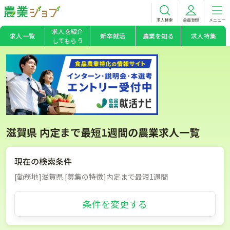
求人検索
会員登録
メニュー
求人を紹介
求人一覧
新卒就活
農業を知る
求人特集
してもらう
滋賀県 内定まで最短1週間の農業求人一覧
現在の検索条件
[勤務地]滋賀県 [募集の特徴]内定まで最短1週間
条件を変更する