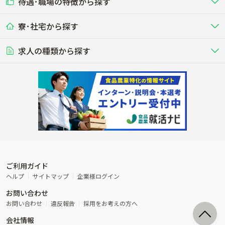
待遇･職場の特徴から探す
未経験歓迎
社会人未経験歓迎
する牧場
る牧場
九州･沖縄
海外
ドライバー
接客･販売
露地野菜･畑作
施設野菜
農業関連企業
寮･社宅から探す
畑・圃場で野菜・穀物を生産
ビニールハウスで多様な野菜の生産
養豚
社会保険完備
養鶏
家賃補助制度あり
学歴不問
夫婦での応募OK
豚を繁殖・肥育して市場に出荷す
食用鶏や鶏卵を生産し出荷する養鶏
営業･企画
経理･事務
る養豚場
場
農業資材･肥料
種苗
稲作
求人の種類から探す
その他業種
果樹
単身寮あり
世帯寮あり
食事補助あり
残業月20時間以内
50代採用実績あり
週1日～OK
農場設備・肥料・飼料の生産・流
農業用の種や苗の生産・流通・販売
水田で稲を栽培し食用米を生産
果物の栽培・収穫・観光農園など
通・販売
競走馬
研究･開発
その他畜産
WEB･IT
転職おまかせ求人
寮･社宅相談可
林業･造園
漁業･養殖
レースで活躍する馬の手入れや子馬
その他動物の畜産業（羊、ウズラな
賞与実績あり
年間休日100日以上
花卉
植物工場
週2日～OK
AT免許OK
の育成
ど）
木材の植林・伐採・加工、または
魚介類の採捕・養殖、または水産加
農業機械
流通･商社
ビニールハウスで観賞用植物の栽
環境制御された工場で野菜の生産管
その他職種
造園庭師
工場
農業用の機械・機材の開発・販
農産物・農産品の物流・卸し・輸出
培
理
経験者優遇
独立支援可能
売・リース
入
内定まで最短1週間
管理者･幹部採用
製造･加工･販売
福祉
産休･育休取得実績あり
農産物から食品を製造・加工・販
福祉事業と農業生産を連携させたビ
売
ジネス
ご利用ガイド
その他農業関連企業
ヘルプ
サイトマップ
企業様ログイン
農業に密接に関わるその他のビジ
お問い合わせ
ネス
お問い合わせ
違反報告
採用をお考えの方へ
会社情報