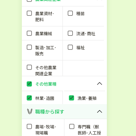
農業資材･
種苗
肥料
農業機械
流通･商社
製造･加工･
福祉
販売
その他農業
関連企業
その他業種
林業･造園
漁業･養殖
職種から探す
農場･牧場･
専門職（獣
現場職
医師･人工授