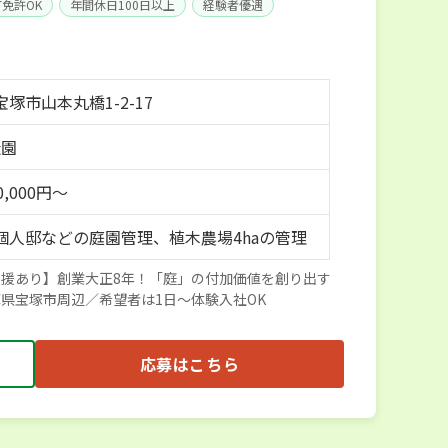
T免許OK
年間休日100日以上
経験者優遇
塚市山本丸橋1-2-17
造園
0,000円～
個人邸などの庭園管理、植木農場4haの管理
援あり】創業大正8年！「庭」の付加価値を創り出す
県宝塚市周辺／希望者は1日～体験入社OK
応募はこちら