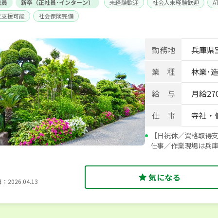
社員
新卒（正社員･インターン）
未経験歓迎
社会人未経験歓迎
A
立支援可能
社会保険完備
勤務地
兵庫県宝
業 種
林業･
給 与
月給27
仕 事
寺社・
【日祝休／資格取得支
仕事／作業現場は兵庫
気になる
2026.04.13