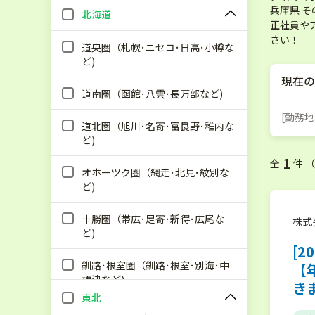
兵庫県 
北海道
正社員や
さい！
道央圏（札幌･ニセコ･日高･小樽な
ど)
現在の
道南圏（函館･八雲･長万部など)
[勤務地
道北圏（旭川･名寄･富良野･稚内な
ど)
1
全
件 
オホーツク圏（網走･北見･紋別な
ど)
十勝圏（帯広･足寄･新得･広尾な
株式
ど)
[2
釧路･根室圏（釧路･根室･別海･中
【
標津など)
き
東北