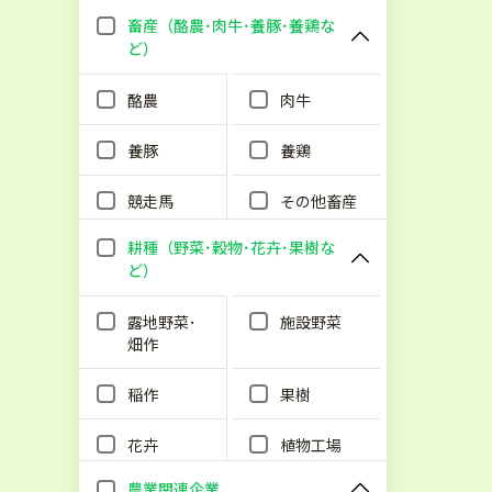
畜産（酪農･肉牛･養豚･養鶏な
ど）
酪農
肉牛
養豚
養鶏
競走馬
その他畜産
耕種（野菜･穀物･花卉･果樹な
ど）
露地野菜･
施設野菜
畑作
稲作
果樹
花卉
植物工場
農業関連企業