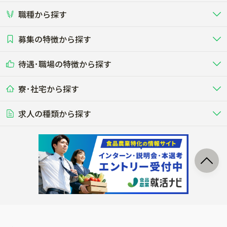
職種から探す
畜産（酪農･肉牛･養豚･養鶏など）
短期アルバイト
新卒（正社員･インターン）
東海
関西
募集の特徴から探す
農場･牧場･現場職
専門職（獣医師･人工授精師･
その他（独立・副業など）
酪農
肉牛
中国
四国
耕種（野菜･穀物･花卉･果樹など）
削蹄師etc）
乳牛を繁殖・飼育して生乳を出荷
和牛を繁殖・肥育して市場に出荷す
待遇･職場の特徴から探す
未経験歓迎
社会人未経験歓迎
する牧場
る牧場
九州･沖縄
海外
ドライバー
接客･販売
露地野菜･畑作
施設野菜
農業関連企業
寮･社宅から探す
畑・圃場で野菜・穀物を生産
ビニールハウスで多様な野菜の生産
養豚
社会保険完備
養鶏
家賃補助制度あり
学歴不問
夫婦での応募OK
豚を繁殖・肥育して市場に出荷す
食用鶏や鶏卵を生産し出荷する養鶏
営業･企画
経理･事務
る養豚場
場
農業資材･肥料
種苗
稲作
求人の種類から探す
その他業種
果樹
単身寮あり
世帯寮あり
食事補助あり
残業月20時間以内
50代採用実績あり
週1日～OK
農場設備・肥料・飼料の生産・流
農業用の種や苗の生産・流通・販売
水田で稲を栽培し食用米を生産
果物の栽培・収穫・観光農園など
通・販売
競走馬
研究･開発
その他畜産
WEB･IT
転職おまかせ求人
寮･社宅相談可
林業･造園
漁業･養殖
レースで活躍する馬の手入れや子馬
その他動物の畜産業（羊、ウズラな
賞与実績あり
年間休日100日以上
花卉
植物工場
週2日～OK
AT免許OK
の育成
ど）
木材の植林・伐採・加工、または
魚介類の採捕・養殖、または水産加
農業機械
流通･商社
ビニールハウスで観賞用植物の栽
環境制御された工場で野菜の生産管
その他職種
造園庭師
工場
農業用の機械・機材の開発・販
農産物・農産品の物流・卸し・輸出
培
理
経験者優遇
独立支援可能
売・リース
入
内定まで最短1週間
管理者･幹部採用
製造･加工･販売
福祉
産休･育休取得実績あり
農産物から食品を製造・加工・販
福祉事業と農業生産を連携させたビ
売
ジネス