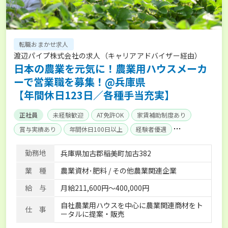
転職おまかせ求人
渡辺パイプ株式会社の求人（キャリアアドバイザー経由）
日本の農業を元気に！農業用ハウスメーカ
ーで営業職を募集！@兵庫県
【年間休日123日／各種手当充実】
正社員
未経験歓迎
AT免許OK
家賃補助制度あり
賞与実績あり
年間休日100日以上
経験者優遇
産休･育休取得実績あり
社会保険完備
単身寮あり
勤務地
兵庫県加古郡稲美町加古382
業 種
農業資材･肥料 / その他農業関連企業
給 与
月給211,600円～400,000円
自社農業用ハウスを中心に農業関連商材をト
仕 事
ータルに提案・販売