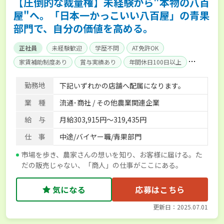
【圧倒的な裁量権】未経験から"本物の八百
屋"へ。「日本一かっこいい八百屋」の青果
部門で、自分の価値を高める。
正社員
未経験歓迎
学歴不問
AT免許OK
家賃補助制度あり
賞与実績あり
年間休日100日以上
社会保険完備
単身寮あり
勤務地
下記いずれかの店舗へ配属になります。
業 種
流通･商社 / その他農業関連企業
給 与
月給303,915円～319,435円
仕 事
中途/バイヤー職/青果部門
市場を歩き、農家さんの想いを知り、お客様に届ける。た
だの販売じゃない、「商人」の仕事がここにある。
気になる
応募はこちら
更新日：2025.07.01