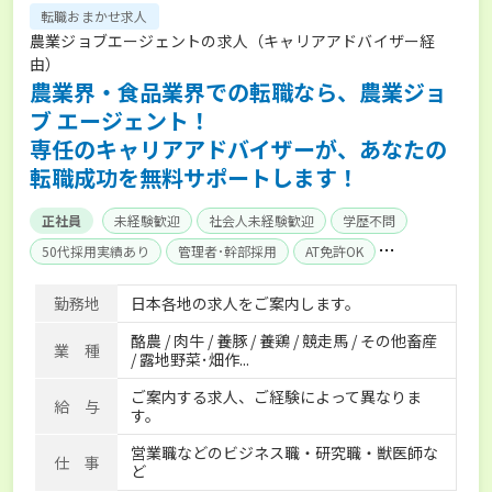
転職おまかせ求人
農業ジョブエージェントの求人（キャリアアドバイザー経
由）
農業界・食品業界での転職なら、農業ジョ
ブ エージェント！
専任のキャリアアドバイザーが、あなたの
転職成功を無料サポートします！
正社員
未経験歓迎
社会人未経験歓迎
学歴不問
50代採用実績あり
管理者･幹部採用
AT免許OK
家賃補助制度あり
食事補助あり
残業月20時間以内
勤務地
日本各地の求人をご案内します。
賞与実績あり
年間休日100日以上
経験者優遇
酪農 / 肉牛 / 養豚 / 養鶏 / 競走馬 / その他畜産
独立支援可能
社会保険完備
単身寮あり
世帯寮あり
業 種
/ 露地野菜･畑作...
寮･社宅相談可
ご案内する求人、ご経験によって異なりま
給 与
す。
営業職などのビジネス職・研究職・獣医師な
仕 事
ど