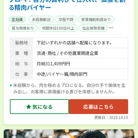
る精肉バイヤー
正社員
未経験歓迎
学歴不問
家賃補助制度あり
賞与実績あり
年間休日100日以上
社会保険完備
単身寮あり
勤務地
下記いずれかの店舗へ配属になります。
業 種
流通･商社 / その他農業関連企業
給 与
月給311,409円円
仕 事
中途/バイヤー職/精肉部門
未経験から、肉を極めるプロになる。自分の手で価値を生
み出し、お客様に直接届ける喜びを体感しませんか。
気になる
応募はこちら
更新日：2025.10.15