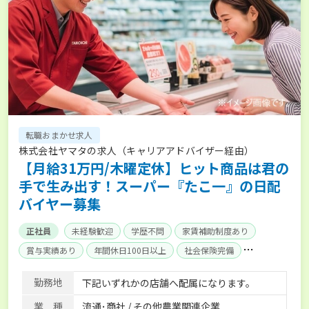
転職おまかせ求人
株式会社ヤマタの求人（キャリアアドバイザー経由）
【月給31万円/木曜定休】ヒット商品は君の
手で生み出す！スーパー『たこ一』の日配
バイヤー募集
正社員
未経験歓迎
学歴不問
家賃補助制度あり
賞与実績あり
年間休日100日以上
社会保険完備
単身寮あり
勤務地
下記いずれかの店舗へ配属になります。
業 種
流通･商社 / その他農業関連企業