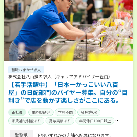
転職おまかせ求人
株式会社八百鮮の求人（キャリアアドバイザー経由）
【若手活躍中】「日本一かっこいい八百
屋」の日配部門のバイヤー募集。自分の“目
利き”で店を動かす楽しさがここにある。
正社員
未経験歓迎
学歴不問
AT免許OK
家賃補助制度あり
賞与実績あり
年間休日100日以上
社会保険完備
単身寮あり
勤務地
下記いずれかの店舗へ配属になります。