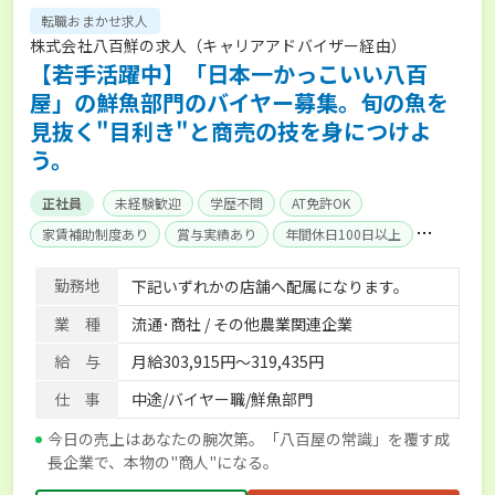
転職おまかせ求人
株式会社八百鮮の求人（キャリアアドバイザー経由）
【若手活躍中】「日本一かっこいい八百
屋」の鮮魚部門のバイヤー募集。旬の魚を
見抜く"目利き"と商売の技を身につけよ
う。
正社員
未経験歓迎
学歴不問
AT免許OK
家賃補助制度あり
賞与実績あり
年間休日100日以上
社会保険完備
単身寮あり
勤務地
下記いずれかの店舗へ配属になります。
業 種
流通･商社 / その他農業関連企業
給 与
月給303,915円～319,435円
仕 事
中途/バイヤー職/鮮魚部門
今日の売上はあなたの腕次第。「八百屋の常識」を覆す成
長企業で、本物の"商人"になる。