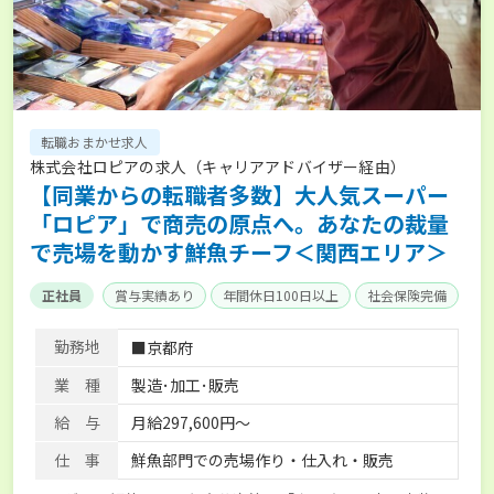
転職おまかせ求人
株式会社ロピアの求人（キャリアアドバイザー経由）
【同業からの転職者多数】大人気スーパー
「ロピア」で商売の原点へ。あなたの裁量
で売場を動かす鮮魚チーフ＜関西エリア＞
正社員
賞与実績あり
年間休日100日以上
社会保険完備
勤務地
■京都府
業 種
製造･加工･販売
給 与
月給297,600円～
仕 事
鮮魚部門での売場作り・仕入れ・販売