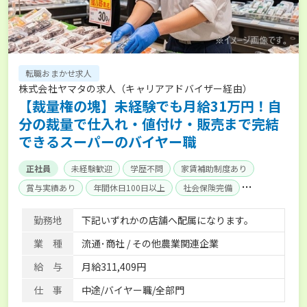
転職おまかせ求人
株式会社ヤマタの求人（キャリアアドバイザー経由）
【裁量権の塊】未経験でも月給31万円！自
分の裁量で仕入れ・値付け・販売まで完結
できるスーパーのバイヤー職
正社員
未経験歓迎
学歴不問
家賃補助制度あり
賞与実績あり
年間休日100日以上
社会保険完備
単身寮あり
勤務地
下記いずれかの店舗へ配属になります。
業 種
流通･商社 / その他農業関連企業
給 与
月給311,409円
仕 事
中途/バイヤー職/全部門