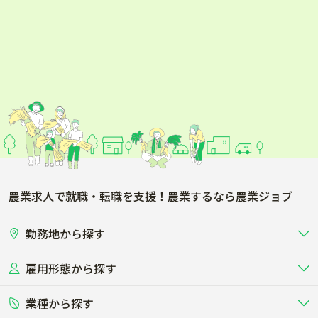
農業求人で就職・転職を支援！農業するなら農業ジョブ
勤務地から探す
雇用形態から探す
北海道
東北
業種から探す
正社員
バイト・アルバイト・パート
関東
北陸･甲信