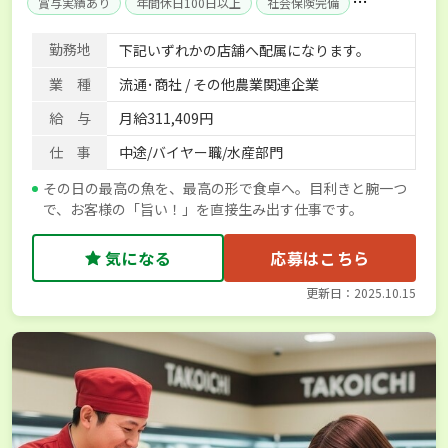
賞与実績あり
年間休日100日以上
社会保険完備
単身寮あり
勤務地
下記いずれかの店舗へ配属になります。
業 種
流通･商社 / その他農業関連企業
給 与
月給311,409円
仕 事
中途/バイヤー職/水産部門
その日の最高の魚を、最高の形で食卓へ。目利きと腕一つ
で、お客様の「旨い！」を直接生み出す仕事です。
気になる
応募はこちら
更新日：2025.10.15