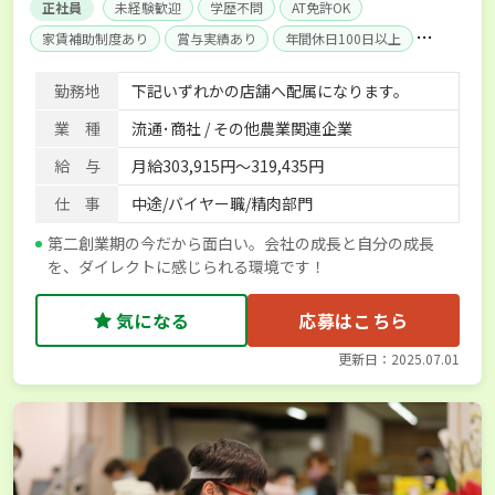
正社員
未経験歓迎
学歴不問
AT免許OK
家賃補助制度あり
賞与実績あり
年間休日100日以上
社会保険完備
単身寮あり
勤務地
下記いずれかの店舗へ配属になります。
業 種
流通･商社 / その他農業関連企業
給 与
月給303,915円～319,435円
仕 事
中途/バイヤー職/精肉部門
第二創業期の今だから面白い。会社の成長と自分の成長
を、ダイレクトに感じられる環境です！
気になる
応募はこちら
更新日：2025.07.01