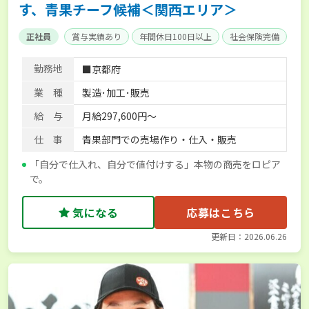
す、青果チーフ候補＜関西エリア＞
正社員
賞与実績あり
年間休日100日以上
社会保険完備
勤務地
■京都府
業 種
製造･加工･販売
給 与
月給297,600円～
仕 事
青果部門での売場作り・仕入・販売
「自分で仕入れ、自分で値付けする」本物の商売をロピア
で。
気になる
応募はこちら
更新日：2026.06.26