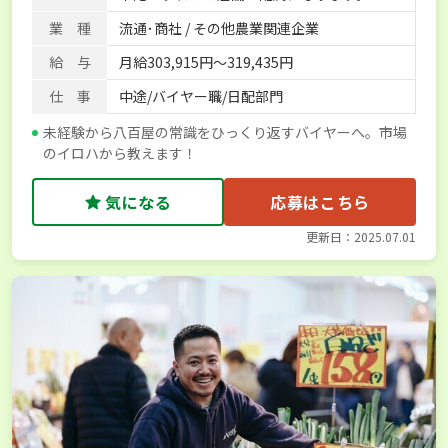
業 種
流通･商社 / その他農業関連企業
給 与
月給303,915円～319,435円
仕 事
中途/バイヤー職/日配部門
未経験から八百屋の常識をひっくり返すバイヤーへ。市場
のイロハから教えます！
気になる
応募はこちら
更新日：2025.07.01