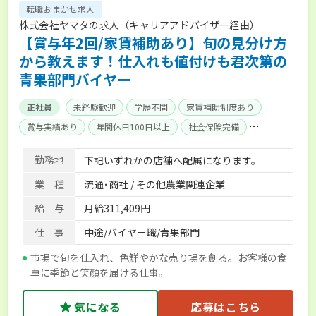
転職おまかせ求人
株式会社ヤマタの求人（キャリアアドバイザー経由）
【賞与年2回/家賃補助あり】旬の見分け方
から教えます！仕入れも値付けも君次第の
青果部門バイヤー
正社員
未経験歓迎
学歴不問
家賃補助制度あり
賞与実績あり
年間休日100日以上
社会保険完備
単身寮あり
勤務地
下記いずれかの店舗へ配属になります。
業 種
流通･商社 / その他農業関連企業
給 与
月給311,409円
仕 事
中途/バイヤー職/青果部門
市場で旬を仕入れ、色鮮やかな売り場を創る。お客様の食
卓に季節と笑顔を届ける仕事。
気になる
応募はこちら