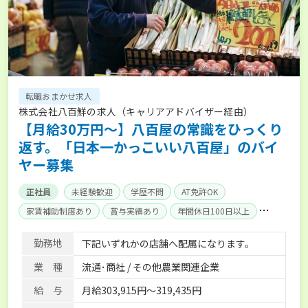
転職おまかせ求人
株式会社八百鮮の求人（キャリアアドバイザー経由）
【月給30万円～】八百屋の常識をひっくり
返す。「日本一かっこいい八百屋」のバイ
ヤー募集
正社員
未経験歓迎
学歴不問
AT免許OK
家賃補助制度あり
賞与実績あり
年間休日100日以上
社会保険完備
単身寮あり
勤務地
下記いずれかの店舗へ配属になります。
業 種
流通･商社 / その他農業関連企業
給 与
月給303,915円～319,435円