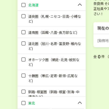
奈良県 
北海道
正社員や
さい！
道央圏（札幌･ニセコ･日高･小樽な
ど)
現在の
道南圏（函館･八雲･長万部など)
[勤務地
道北圏（旭川･名寄･富良野･稚内な
ど)
0
全
件 
オホーツク圏（網走･北見･紋別な
ど)
十勝圏（帯広･足寄･新得･広尾な
ど)
釧路･根室圏（釧路･根室･別海･中
標津など)
東北