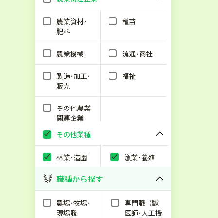
農業資材･
種苗
肥料
農業機械
流通･商社
製造･加工･
福祉
販売
その他農業
関連企業
その他業種
林業･造園
漁業･養殖
職種から探す
農場･牧場･
専門職（獣
現場職
医師･人工授