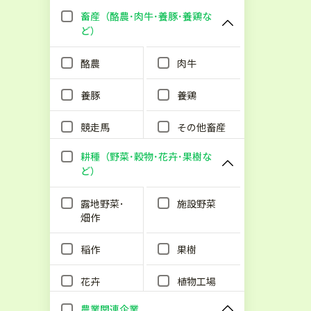
畜産（酪農･肉牛･養豚･養鶏な
ど）
酪農
肉牛
養豚
養鶏
競走馬
その他畜産
耕種（野菜･穀物･花卉･果樹な
ど）
露地野菜･
施設野菜
畑作
稲作
果樹
花卉
植物工場
農業関連企業