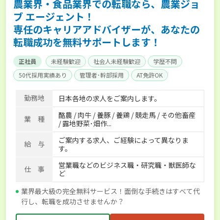
農業界・食品業界での転職なら、農業ジョ
ブ エージェント！
専任のキャリアアドバイザーが、あなたの
転職成功を無料サポートします！
正社員
未経験歓迎
社会人未経験歓迎
学歴不問
50代採用実績あり
管理者･幹部採用
AT免許OK
家賃補助制度あり
食事補助あり
残業月20時間以内
勤務地
日本各地の求人をご案内します。
賞与実績あり
年間休日100日以上
経験者優遇
酪農 / 肉牛 / 養豚 / 養鶏 / 競走馬 / その他畜産
独立支援可能
社会保険完備
単身寮あり
世帯寮あり
業 種
/ 露地野菜･畑作...
寮･社宅相談可
ご案内する求人、ご経験によって異なりま
給 与
す。
営業職などのビジネス職・研究職・獣医師な
仕 事
ど
業界最大級の完全無料サービス！面倒な手続きはすべて代
行し、転職を成功させませんか？