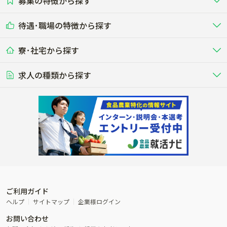
募集の特徴から探す
農場･牧場･現場職
専門職（獣医師･人工授精師･
その他（独立・副業など）
酪農
肉牛
中国
四国
耕種（野菜･穀物･花卉･果樹など）
削蹄師etc）
乳牛を繁殖・飼育して生乳を出荷
和牛を繁殖・肥育して市場に出荷す
待遇･職場の特徴から探す
未経験歓迎
社会人未経験歓迎
する牧場
る牧場
九州･沖縄
海外
ドライバー
接客･販売
露地野菜･畑作
施設野菜
農業関連企業
寮･社宅から探す
畑・圃場で野菜・穀物を生産
ビニールハウスで多様な野菜の生産
養豚
社会保険完備
養鶏
家賃補助制度あり
学歴不問
夫婦での応募OK
豚を繁殖・肥育して市場に出荷す
食用鶏や鶏卵を生産し出荷する養鶏
営業･企画
経理･事務
る養豚場
場
農業資材･肥料
種苗
稲作
求人の種類から探す
その他業種
果樹
単身寮あり
世帯寮あり
食事補助あり
残業月20時間以内
50代採用実績あり
週1日～OK
農場設備・肥料・飼料の生産・流
農業用の種や苗の生産・流通・販売
水田で稲を栽培し食用米を生産
果物の栽培・収穫・観光農園など
通・販売
競走馬
研究･開発
その他畜産
WEB･IT
転職おまかせ求人
寮･社宅相談可
林業･造園
漁業･養殖
レースで活躍する馬の手入れや子馬
その他動物の畜産業（羊、ウズラな
賞与実績あり
年間休日100日以上
花卉
植物工場
週2日～OK
AT免許OK
の育成
ど）
木材の植林・伐採・加工、または
魚介類の採捕・養殖、または水産加
農業機械
流通･商社
ビニールハウスで観賞用植物の栽
環境制御された工場で野菜の生産管
その他職種
造園庭師
工場
農業用の機械・機材の開発・販
農産物・農産品の物流・卸し・輸出
培
理
経験者優遇
独立支援可能
売・リース
入
内定まで最短1週間
管理者･幹部採用
製造･加工･販売
福祉
産休･育休取得実績あり
農産物から食品を製造・加工・販
福祉事業と農業生産を連携させたビ
売
ジネス
ご利用ガイド
その他農業関連企業
ヘルプ
サイトマップ
企業様ログイン
農業に密接に関わるその他のビジ
お問い合わせ
ネス