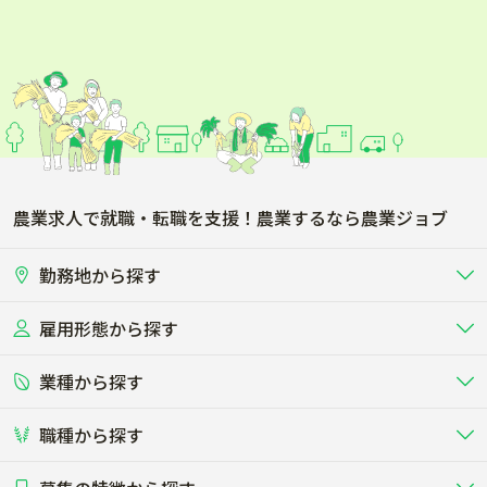
農業求人で就職・転職を支援！農業するなら農業ジョブ
勤務地から探す
雇用形態から探す
北海道
東北
業種から探す
正社員
バイト・アルバイト・パート
関東
北陸･甲信
職種から探す
畜産（酪農･肉牛･養豚･養鶏など）
短期アルバイト
新卒（正社員･インターン）
東海
関西