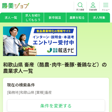
求人検索
会員登録
メニュー
求人を紹介
求人一覧
新卒就活
農業を知る
求人特集
してもらう
和歌山県 畜産（酪農･肉牛･養豚･養鶏など）の
農業求人一覧
現在の検索条件
[勤務地]和歌山県 [業種]畜産
条件を変更する