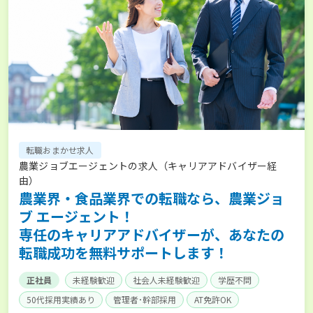
転職おまかせ求人
農業ジョブエージェントの求人（キャリアアドバイザー経
由）
農業界・食品業界での転職なら、農業ジョ
ブ エージェント！
専任のキャリアアドバイザーが、あなたの
転職成功を無料サポートします！
正社員
未経験歓迎
社会人未経験歓迎
学歴不問
50代採用実績あり
管理者･幹部採用
AT免許OK