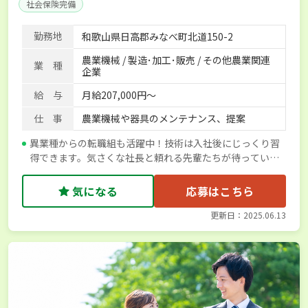
社会保険完備
勤務地
和歌山県日高郡みなべ町北道150-2
農業機械 / 製造･加工･販売 / その他農業関連
業 種
企業
給 与
月給207,000円～
仕 事
農業機械や器具のメンテナンス、提案
異業種からの転職組も活躍中！技術は入社後にじっくり習
得できます。気さくな社長と頼れる先輩たちが待っていま
す！
気になる
応募はこちら
更新日：2025.06.13