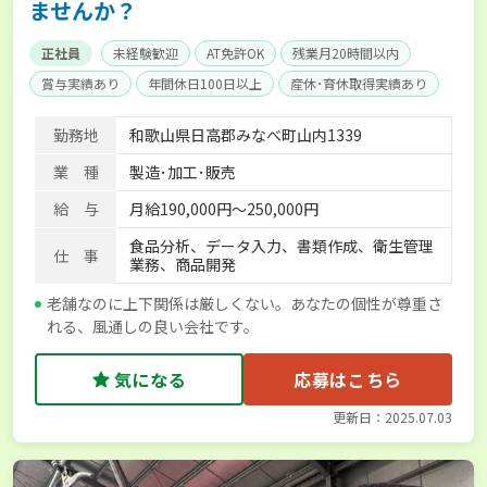
ませんか？
正社員
未経験歓迎
AT免許OK
残業月20時間以内
賞与実績あり
年間休日100日以上
産休･育休取得実績あり
社会保険完備
勤務地
和歌山県日高郡みなべ町山内1339
業 種
製造･加工･販売
給 与
月給190,000円～250,000円
食品分析、データ入力、書類作成、衛生管理
仕 事
業務、商品開発
老舗なのに上下関係は厳しくない。あなたの個性が尊重さ
れる、風通しの良い会社です。
気になる
応募はこちら
更新日：2025.07.03