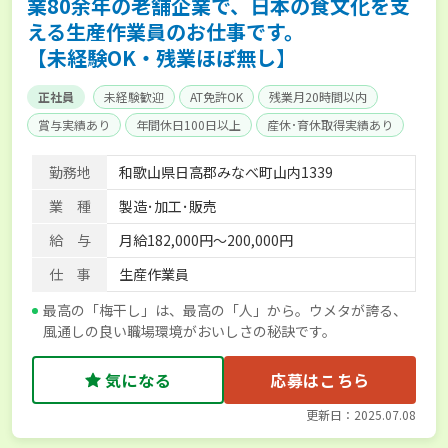
業80余年の老舗企業で、日本の食文化を支
える生産作業員のお仕事です。
【未経験OK・残業ほぼ無し】
正社員
未経験歓迎
AT免許OK
残業月20時間以内
賞与実績あり
年間休日100日以上
産休･育休取得実績あり
社会保険完備
勤務地
和歌山県日高郡みなべ町山内1339
業 種
製造･加工･販売
給 与
月給182,000円～200,000円
仕 事
生産作業員
最高の「梅干し」は、最高の「人」から。ウメタが誇る、
風通しの良い職場環境がおいしさの秘訣です。
気になる
応募はこちら
更新日：2025.07.08