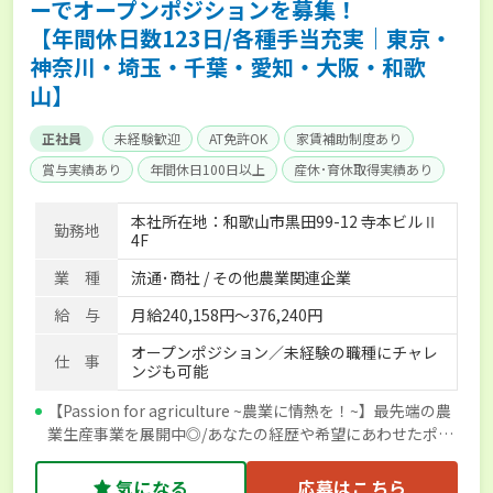
ーでオープンポジションを募集！
【年間休日数123日/各種手当充実｜東京・
神奈川・埼玉・千葉・愛知・大阪・和歌
山】
正社員
未経験歓迎
AT免許OK
家賃補助制度あり
賞与実績あり
年間休日100日以上
産休･育休取得実績あり
社会保険完備
本社所在地：和歌山市黒田99-12 寺本ビルⅡ
勤務地
4F
業 種
流通･商社 / その他農業関連企業
給 与
月給240,158円～376,240円
オープンポジション／未経験の職種にチャレ
仕 事
ンジも可能
【Passion for agriculture ~農業に情熱を！~】最先端の農
業生産事業を展開中◎/あなたの経歴や希望にあわせたポジ
ションをご提案◎
気になる
応募はこちら