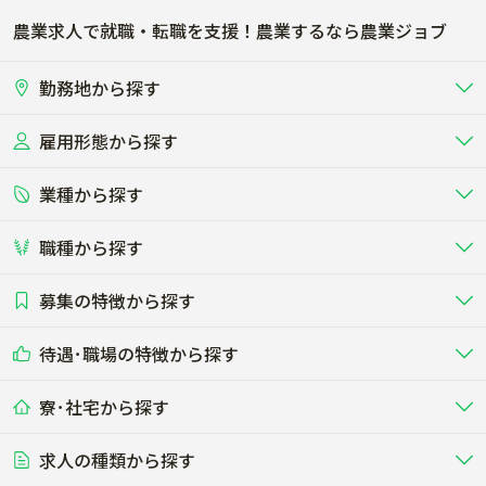
農業求人で就職・転職を支援！農業するなら農業ジョブ
勤務地から探す
雇用形態から探す
北海道
東北
業種から探す
正社員
バイト・アルバイト・パート
関東
北陸･甲信
職種から探す
畜産（酪農･肉牛･養豚･養鶏など）
短期アルバイト
新卒（正社員･インターン）
東海
関西
募集の特徴から探す
農場･牧場･現場職
専門職（獣医師･人工授精師･
その他（独立・副業など）
酪農
肉牛
中国
四国
耕種（野菜･穀物･花卉･果樹など）
削蹄師etc）
乳牛を繁殖・飼育して生乳を出荷
和牛を繁殖・肥育して市場に出荷す
待遇･職場の特徴から探す
未経験歓迎
社会人未経験歓迎
する牧場
る牧場
九州･沖縄
海外
ドライバー
接客･販売
露地野菜･畑作
施設野菜
農業関連企業
寮･社宅から探す
畑・圃場で野菜・穀物を生産
ビニールハウスで多様な野菜の生産
養豚
社会保険完備
養鶏
家賃補助制度あり
学歴不問
夫婦での応募OK
豚を繁殖・肥育して市場に出荷す
食用鶏や鶏卵を生産し出荷する養鶏
営業･企画
経理･事務
る養豚場
場
農業資材･肥料
種苗
稲作
求人の種類から探す
その他業種
果樹
単身寮あり
世帯寮あり
食事補助あり
残業月20時間以内
50代採用実績あり
週1日～OK
農場設備・肥料・飼料の生産・流
農業用の種や苗の生産・流通・販売
水田で稲を栽培し食用米を生産
果物の栽培・収穫・観光農園など