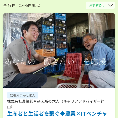
5
全
件 （1〜5件表示）
おすすめ...
転職おまかせ求人
株式会社農業総合研究所の求人（キャリアアドバイザー経
由）
生産者と生活者を繋ぐ◆農業×ITベンチャ