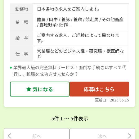
家賃補助制度あり
食事補助あり
残業月20時間以内
勤務地
日本各地の求人をご案内します。
賞与実績あり
年間休日100日以上
経験者優遇
酪農 / 肉牛 / 養豚 / 養鶏 / 競走馬 / その他畜産
独立支援可能
社会保険完備
単身寮あり
世帯寮あり
業 種
/ 露地野菜･畑作...
寮･社宅相談可
ご案内する求人、ご経験によって異なりま
給 与
す。
営業職などのビジネス職・研究職・獣医師な
仕 事
ど
業界最大級の完全無料サービス！面倒な手続きはすべて代
行し、転職を成功させませんか？
気になる
応募はこちら
更新日：2026.05.15
5
件
1
〜
5
件表示
前へ
次へ