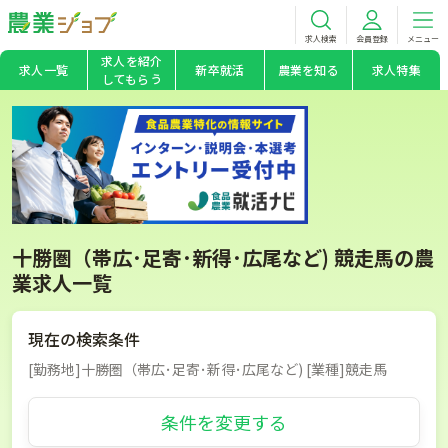
求人検索
会員登録
メニュー
求人を紹介
求人一覧
新卒就活
農業を知る
求人特集
してもらう
十勝圏（帯広･足寄･新得･広尾など) 競走馬の農
業求人一覧
現在の検索条件
[勤務地]十勝圏（帯広･足寄･新得･広尾など) [業種]競走馬
条件を変更する