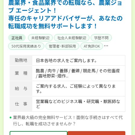
農業界・食品業界での転職なら、農業ジョ
ブ エージェント！
専任のキャリアアドバイザーが、あなたの
転職成功を無料サポートします！
正社員
未経験歓迎
社会人未経験歓迎
学歴不問
50代採用実績あり
管理者･幹部採用
AT免許OK
家賃補助制度あり
食事補助あり
残業月20時間以内
勤務地
日本各地の求人をご案内します。
賞与実績あり
年間休日100日以上
経験者優遇
酪農 / 肉牛 / 養豚 / 養鶏 / 競走馬 / その他畜産
独立支援可能
社会保険完備
単身寮あり
世帯寮あり
業 種
/ 露地野菜･畑作...
寮･社宅相談可
ご案内する求人、ご経験によって異なりま
給 与
す。
営業職などのビジネス職・研究職・獣医師な
仕 事
ど
業界最大級の完全無料サービス！面倒な手続きはすべて代
行し、転職を成功させませんか？