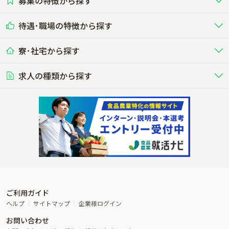
募集の特徴から探す
農場･牧場･現場職
専門職（獣医師･人工授精師･
その他（独立・副業など）
酪農
肉牛
中国
四国
耕種（野菜･穀物･花卉･果樹など）
削蹄師etc）
乳牛を繁殖・飼育して生乳を出荷
和牛を繁殖・肥育して市場に出荷す
待遇･職場の特徴から探す
未経験歓迎
社会人未経験歓迎
する牧場
る牧場
九州･沖縄
海外
ドライバー
接客･販売
露地野菜･畑作
施設野菜
農業関連企業
寮･社宅から探す
畑・圃場で野菜・穀物を生産
ビニールハウスで多様な野菜の生産
養豚
社会保険完備
養鶏
家賃補助制度あり
学歴不問
夫婦での応募OK
豚を繁殖・肥育して市場に出荷す
食用鶏や鶏卵を生産し出荷する養鶏
営業･企画
経理･事務
る養豚場
場
農業資材･肥料
種苗
稲作
求人の種類から探す
その他業種
果樹
単身寮あり
世帯寮あり
食事補助あり
残業月20時間以内
50代採用実績あり
週1日～OK
農場設備・肥料・飼料の生産・流
農業用の種や苗の生産・流通・販売
水田で稲を栽培し食用米を生産
果物の栽培・収穫・観光農園など
通・販売
競走馬
研究･開発
その他畜産
WEB･IT
転職おまかせ求人
寮･社宅相談可
林業･造園
漁業･養殖
レースで活躍する馬の手入れや子馬
その他動物の畜産業（羊、ウズラな
賞与実績あり
年間休日100日以上
花卉
植物工場
週2日～OK
AT免許OK
の育成
ど）
木材の植林・伐採・加工、または
魚介類の採捕・養殖、または水産加
農業機械
流通･商社
ビニールハウスで観賞用植物の栽
環境制御された工場で野菜の生産管
その他職種
造園庭師
工場
農業用の機械・機材の開発・販
農産物・農産品の物流・卸し・輸出
培
理
経験者優遇
独立支援可能
売・リース
入
内定まで最短1週間
管理者･幹部採用
製造･加工･販売
福祉
産休･育休取得実績あり
農産物から食品を製造・加工・販
福祉事業と農業生産を連携させたビ
売
ジネス
ご利用ガイド
その他農業関連企業
ヘルプ
サイトマップ
企業様ログイン
農業に密接に関わるその他のビジ
お問い合わせ
ネス