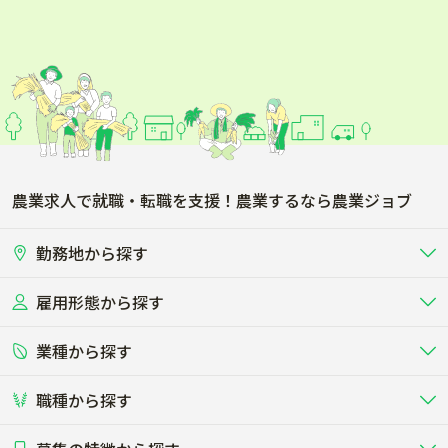
農業求人で就職・転職を支援！農業するなら農業ジョブ
勤務地から探す
雇用形態から探す
北海道
東北
業種から探す
正社員
バイト・アルバイト・パート
関東
北陸･甲信
職種から探す
畜産（酪農･肉牛･養豚･養鶏など）
短期アルバイト
新卒（正社員･インターン）
東海
関西