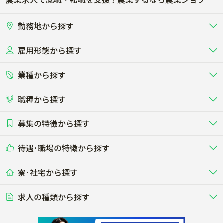
勤務地から探す
雇用形態から探す
北海道
東北
業種から探す
正社員
バイト・アルバイト・パート
関東
北陸･甲信
職種から探す
畜産（酪農･肉牛･養豚･養鶏など）
短期アルバイト
新卒（正社員･インターン）
東海
関西
募集の特徴から探す
農場･牧場･現場職
専門職（獣医師･人工授精師･
その他（独立・副業など）
酪農
肉牛
中国
四国
耕種（野菜･穀物･花卉･果樹など）
削蹄師etc）
乳牛を繁殖・飼育して生乳を出荷
和牛を繁殖・肥育して市場に出荷す
待遇･職場の特徴から探す
未経験歓迎
社会人未経験歓迎
する牧場
る牧場
九州･沖縄
海外
ドライバー
接客･販売
露地野菜･畑作
施設野菜
農業関連企業
寮･社宅から探す
畑・圃場で野菜・穀物を生産
ビニールハウスで多様な野菜の生産
養豚
社会保険完備
養鶏
家賃補助制度あり
学歴不問
夫婦での応募OK
豚を繁殖・肥育して市場に出荷す
食用鶏や鶏卵を生産し出荷する養鶏
営業･企画
経理･事務
る養豚場
場
農業資材･肥料
種苗
稲作
求人の種類から探す
その他業種
果樹
単身寮あり
世帯寮あり
食事補助あり
残業月20時間以内
50代採用実績あり
週1日～OK
農場設備・肥料・飼料の生産・流
農業用の種や苗の生産・流通・販売
水田で稲を栽培し食用米を生産
果物の栽培・収穫・観光農園など
通・販売
競走馬
研究･開発
その他畜産
WEB･IT
転職おまかせ求人