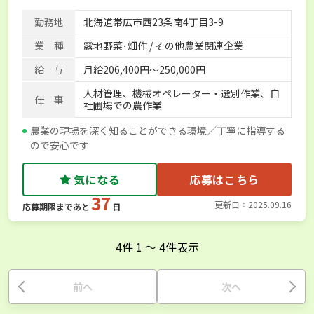
勤務地
北海道帯広市西23条南4丁目3-9
業 種
露地野菜･畑作 / その他農業関連企業
給 与
月給206,400円〜250,000円
人材管理、機械オペレーター・選別作業、自
仕 事
社圃場での農作業
農業の現場を深く知ることができる環境／丁寧に指導する
ので安心です
気になる
応募はこちら
37
更新日：2025.09.16
応募期限まであと
日
4
件
1
〜
4
件表示
前へ
次へ