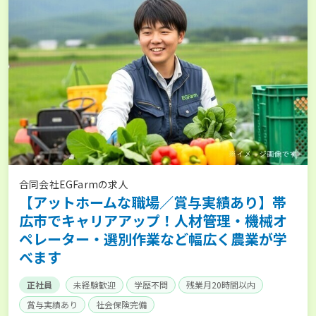
合同会社EGFarmの求人
【アットホームな職場／賞与実績あり】帯
広市でキャリアアップ！人材管理・機械オ
ペレーター・選別作業など幅広く農業が学
べます
正社員
未経験歓迎
学歴不問
残業月20時間以内
賞与実績あり
社会保険完備