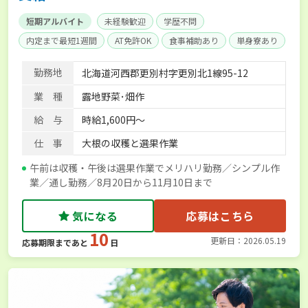
短期アルバイト
未経験歓迎
学歴不問
内定まで最短1週間
AT免許OK
食事補助あり
単身寮あり
勤務地
北海道河西郡更別村字更別北1線95-12
業 種
露地野菜･畑作
給 与
時給1,600円～
仕 事
大根の収穫と選果作業
午前は収穫・午後は選果作業でメリハリ勤務／シンプル作
業／通し勤務／8月20日から11月10日まで
気になる
応募はこちら
10
更新日：2026.05.19
応募期限まであと
日