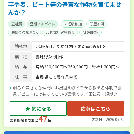
芋や麦、ビート等の豊富な作物を育てませ
んか？
正社員
短期アルバイト
未経験歓迎
学歴不問
夫婦での応募OK
50代採用実績あり
AT免許OK
残業月20時間以内
賞与実績あり
年間休日100日以上
勤務地
北海道河西郡更別村字更別南2線61-8
社会保険完備
業 種
露地野菜･畑作
給 与
月給230,000円〜260,000円、時給1,200円～
仕 事
当農場にて農作業全般
明るく気さくな仲間がお出迎え◎イチから教える体制で農
業デビューにはもってこいの環境です／正社員・短期アル
バイト募集
気になる
応募はこちら
47
更新日：2026.06.25
応募期限まであと
日