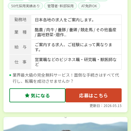
50代採用実績あり
管理者･幹部採用
AT免許OK
家賃補助制度あり
食事補助あり
残業月20時間以内
勤務地
日本各地の求人をご案内します。
賞与実績あり
年間休日100日以上
経験者優遇
酪農 / 肉牛 / 養豚 / 養鶏 / 競走馬 / その他畜産
独立支援可能
社会保険完備
単身寮あり
世帯寮あり
業 種
/ 露地野菜･畑作...
寮･社宅相談可
ご案内する求人、ご経験によって異なりま
給 与
す。
営業職などのビジネス職・研究職・獣医師な
仕 事
ど
業界最大級の完全無料サービス！面倒な手続きはすべて代
行し、転職を成功させませんか？
気になる
応募はこちら
更新日：2026.05.15