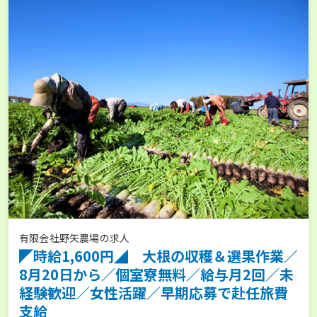
有限会社野矢農場の求人
◤時給1,600円◢ 大根の収穫＆選果作業／
8月20日から／個室寮無料／給与月2回／未
経験歓迎／女性活躍／早期応募で赴任旅費
支給