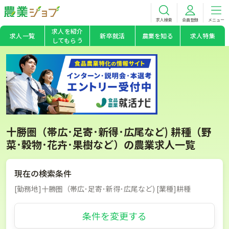
求人検索
会員登録
メニュー
求人を紹介
求人一覧
新卒就活
農業を知る
求人特集
してもらう
十勝圏（帯広･足寄･新得･広尾など) 耕種（野
菜･穀物･花卉･果樹など）の農業求人一覧
現在の検索条件
[勤務地]十勝圏（帯広･足寄･新得･広尾など) [業種]耕種
条件を変更する