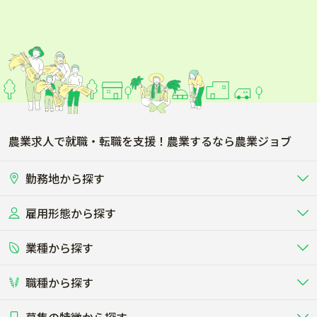
農業求人で就職・転職を支援！農業するなら農業ジョブ
勤務地から探す
雇用形態から探す
北海道
東北
業種から探す
正社員
バイト・アルバイト・パート
関東
北陸･甲信
職種から探す
畜産（酪農･肉牛･養豚･養鶏など）
短期アルバイト
新卒（正社員･インターン）
東海
関西