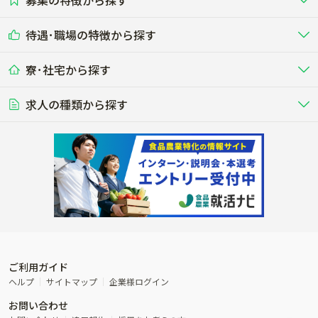
募集の特徴から探す
農場･牧場･現場職
専門職（獣医師･人工授精師･
その他（独立・副業など）
酪農
肉牛
中国
四国
耕種（野菜･穀物･花卉･果樹など）
削蹄師etc）
乳牛を繁殖・飼育して生乳を出荷
和牛を繁殖・肥育して市場に出荷す
待遇･職場の特徴から探す
未経験歓迎
社会人未経験歓迎
する牧場
る牧場
九州･沖縄
海外
ドライバー
接客･販売
露地野菜･畑作
施設野菜
農業関連企業
寮･社宅から探す
畑・圃場で野菜・穀物を生産
ビニールハウスで多様な野菜の生産
養豚
社会保険完備
養鶏
家賃補助制度あり
学歴不問
夫婦での応募OK
豚を繁殖・肥育して市場に出荷す
食用鶏や鶏卵を生産し出荷する養鶏
営業･企画
経理･事務
る養豚場
場
農業資材･肥料
種苗
稲作
求人の種類から探す
その他業種
果樹
単身寮あり
世帯寮あり
食事補助あり
残業月20時間以内
50代採用実績あり
週1日～OK
農場設備・肥料・飼料の生産・流
農業用の種や苗の生産・流通・販売
水田で稲を栽培し食用米を生産
果物の栽培・収穫・観光農園など
通・販売
競走馬
研究･開発
その他畜産
WEB･IT
転職おまかせ求人
寮･社宅相談可
林業･造園
漁業･養殖
レースで活躍する馬の手入れや子馬
その他動物の畜産業（羊、ウズラな
賞与実績あり
年間休日100日以上
花卉
植物工場
週2日～OK
AT免許OK
の育成
ど）
木材の植林・伐採・加工、または
魚介類の採捕・養殖、または水産加
農業機械
流通･商社
ビニールハウスで観賞用植物の栽
環境制御された工場で野菜の生産管
その他職種
造園庭師
工場
農業用の機械・機材の開発・販
農産物・農産品の物流・卸し・輸出
培
理
経験者優遇
独立支援可能
売・リース
入
内定まで最短1週間
管理者･幹部採用
製造･加工･販売
福祉
産休･育休取得実績あり
農産物から食品を製造・加工・販
福祉事業と農業生産を連携させたビ
売
ジネス
ご利用ガイド
その他農業関連企業
ヘルプ
サイトマップ
企業様ログイン
農業に密接に関わるその他のビジ
お問い合わせ
ネス