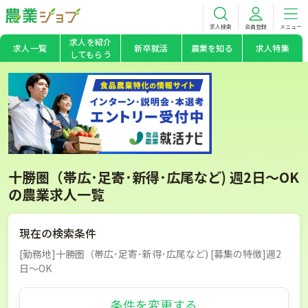
求人検索
会員登録
メニュー
求人を紹介
求人一覧
新卒就活
農業を知る
求人特集
してもらう
十勝圏（帯広･足寄･新得･広尾など) 週2日～OK
の農業求人一覧
現在の検索条件
[勤務地]十勝圏（帯広･足寄･新得･広尾など) [募集の特徴]週2
日～OK
条件を変更する