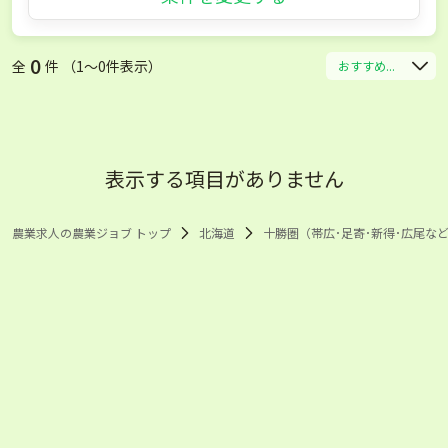
0
全
件 （1〜0件表示）
おすすめ...
表示する項目がありません
農業求人の農業ジョブ トップ
北海道
十勝圏（帯広･足寄･新得･広尾など