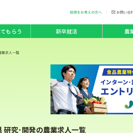
採用をお考えの方へ
お問い合
してもらう
新卒就活
農
農業求人一覧
県 研究･開発の農業求人一覧