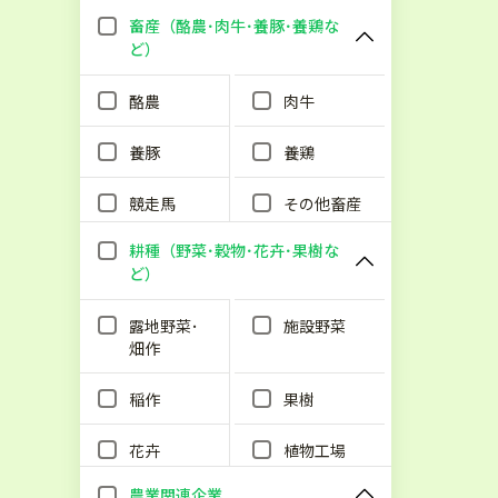
畜産（酪農･肉牛･養豚･養鶏な
ど）
酪農
肉牛
養豚
養鶏
競走馬
その他畜産
耕種（野菜･穀物･花卉･果樹な
ど）
露地野菜･
施設野菜
畑作
稲作
果樹
花卉
植物工場
農業関連企業