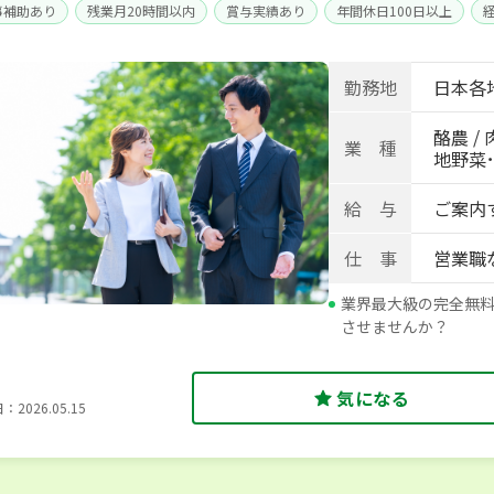
事補助あり
残業月20時間以内
賞与実績あり
年間休日100日以上
身寮あり
世帯寮あり
寮･社宅相談可
勤務地
日本各
酪農 / 
業 種
地野菜･畑
給 与
ご案内
仕 事
営業職
業界最大級の完全無
させませんか？
気になる
2026.05.15