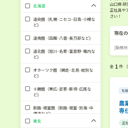
山口県 
北海道
正社員や
さい！
道央圏（札幌･ニセコ･日高･小樽な
ど)
現在の
道南圏（函館･八雲･長万部など)
[勤務地
道北圏（旭川･名寄･富良野･稚内な
ど)
1
全
件 
オホーツク圏（網走･北見･紋別な
ど)
十勝圏（帯広･足寄･新得･広尾な
転
ど)
農
釧路･根室圏（釧路･根室･別海･中
専
標津など)
東北
正