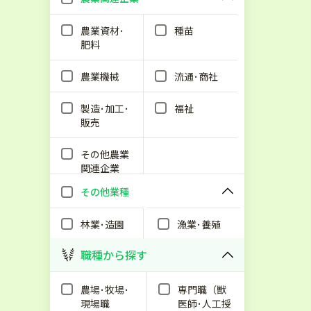
農業資材･
種苗
肥料
農業機械
流通･商社
製造･加工･
福祉
販売
その他農業
関連企業
その他業種
林業･造園
漁業･養殖
職種から探す
農場･牧場･
専門職（獣
現場職
医師･人工授