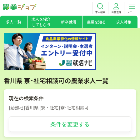
求人検索
会員登録
メニュー
求人を紹介
求人一覧
新卒就活
農業を知る
求人特集
してもらう
香川県 寮･社宅相談可の農業求人一覧
現在の検索条件
[勤務地]香川県 [寮・社宅]寮･社宅相談可
条件を変更する