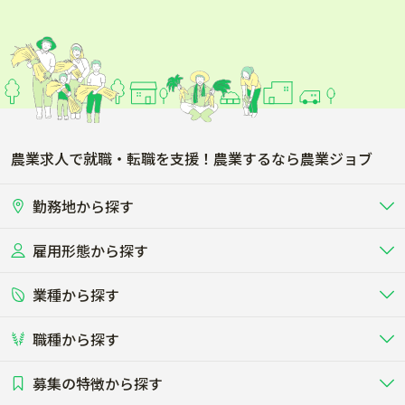
農業求人で就職・転職を支援！農業するなら農業ジョブ
勤務地から探す
雇用形態から探す
北海道
東北
業種から探す
正社員
バイト・アルバイト・パート
関東
北陸･甲信
職種から探す
畜産（酪農･肉牛･養豚･養鶏など）
短期アルバイト
新卒（正社員･インターン）
東海
関西
募集の特徴から探す
農場･牧場･現場職
専門職（獣医師･人工授精師･
その他（独立・副業など）
酪農
肉牛
中国
四国
耕種（野菜･穀物･花卉･果樹など）
削蹄師etc）