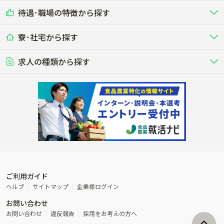
乳牛を繁殖・飼育して生乳を出荷
和牛を繁殖・肥育して市場に出荷す
待遇･職場の特徴から探す
未経験歓迎
社会人未経験歓迎
する牧場
る牧場
九州･沖縄
海外
ドライバー
接客･販売
露地野菜･畑作
施設野菜
農業関連企業
寮･社宅から探す
畑・圃場で野菜・穀物を生産
ビニールハウスで多様な野菜の生産
養豚
社会保険完備
養鶏
家賃補助制度あり
学歴不問
夫婦での応募OK
豚を繁殖・肥育して市場に出荷す
食用鶏や鶏卵を生産し出荷する養鶏
営業･企画
経理･事務
る養豚場
場
農業資材･肥料
種苗
稲作
求人の種類から探す
その他業種
果樹
単身寮あり
世帯寮あり
食事補助あり
残業月20時間以内
50代採用実績あり
週1日～OK
農場設備・肥料・飼料の生産・流
農業用の種や苗の生産・流通・販売
水田で稲を栽培し食用米を生産
果物の栽培・収穫・観光農園など
通・販売
競走馬
研究･開発
その他畜産
WEB･IT
転職おまかせ求人
寮･社宅相談可
林業･造園
漁業･養殖
レースで活躍する馬の手入れや子馬
その他動物の畜産業（羊、ウズラな
賞与実績あり
年間休日100日以上
花卉
植物工場
週2日～OK
AT免許OK
の育成
ど）
木材の植林・伐採・加工、または
魚介類の採捕・養殖、または水産加
農業機械
流通･商社
ビニールハウスで観賞用植物の栽
環境制御された工場で野菜の生産管
その他職種
造園庭師
工場
農業用の機械・機材の開発・販
農産物・農産品の物流・卸し・輸出
培
理
経験者優遇
独立支援可能
売・リース
入
内定まで最短1週間
管理者･幹部採用
製造･加工･販売
福祉
産休･育休取得実績あり
農産物から食品を製造・加工・販
福祉事業と農業生産を連携させたビ
売
ジネス
ご利用ガイド
その他農業関連企業
ヘルプ
サイトマップ
企業様ログイン
農業に密接に関わるその他のビジ
お問い合わせ
ネス
お問い合わせ
違反報告
採用をお考えの方へ