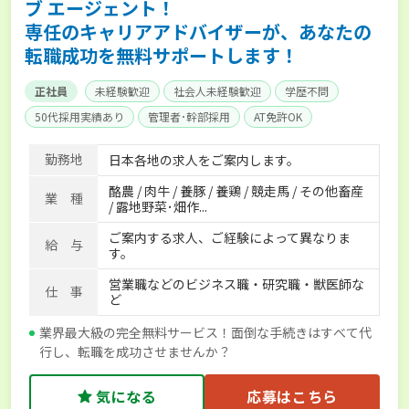
ブ エージェント！
専任のキャリアアドバイザーが、あなたの
転職成功を無料サポートします！
正社員
未経験歓迎
社会人未経験歓迎
学歴不問
50代採用実績あり
管理者･幹部採用
AT免許OK
家賃補助制度あり
食事補助あり
残業月20時間以内
勤務地
日本各地の求人をご案内します。
賞与実績あり
年間休日100日以上
経験者優遇
酪農 / 肉牛 / 養豚 / 養鶏 / 競走馬 / その他畜産
独立支援可能
社会保険完備
単身寮あり
世帯寮あり
業 種
/ 露地野菜･畑作...
寮･社宅相談可
ご案内する求人、ご経験によって異なりま
給 与
す。
営業職などのビジネス職・研究職・獣医師な
仕 事
ど
業界最大級の完全無料サービス！面倒な手続きはすべて代
行し、転職を成功させませんか？
気になる
応募はこちら