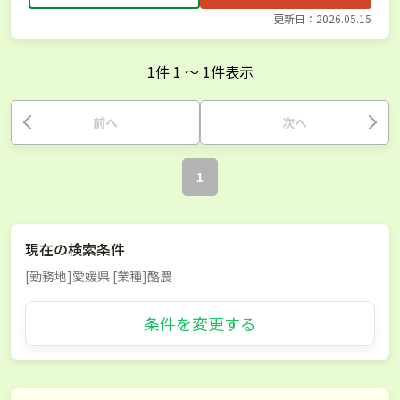
更新日：2026.05.15
1
件
1
〜
1
件表示
前へ
次へ
1
現在の検索条件
[勤務地]愛媛県 [業種]酪農
条件を変更する