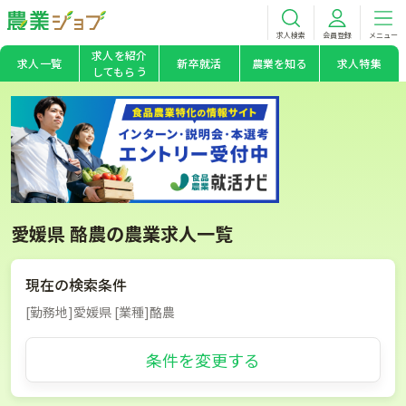
求人検索
会員登録
メニュー
求人を紹介
求人一覧
新卒就活
農業を知る
求人特集
してもらう
愛媛県 酪農の農業求人一覧
現在の検索条件
[勤務地]愛媛県 [業種]酪農
条件を変更する