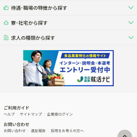
乳牛を繁殖・飼育して生乳を出荷
和牛を繁殖・肥育して市場に出荷す
待遇･職場の特徴から探す
未経験歓迎
社会人未経験歓迎
する牧場
る牧場
九州･沖縄
海外
ドライバー
接客･販売
露地野菜･畑作
施設野菜
農業関連企業
寮･社宅から探す
畑・圃場で野菜・穀物を生産
ビニールハウスで多様な野菜の生産
養豚
社会保険完備
養鶏
家賃補助制度あり
学歴不問
夫婦での応募OK
豚を繁殖・肥育して市場に出荷す
食用鶏や鶏卵を生産し出荷する養鶏
営業･企画
経理･事務
る養豚場
場
農業資材･肥料
種苗
稲作
求人の種類から探す
その他業種
果樹
単身寮あり
世帯寮あり
食事補助あり
残業月20時間以内
50代採用実績あり
週1日～OK
農場設備・肥料・飼料の生産・流
農業用の種や苗の生産・流通・販売
水田で稲を栽培し食用米を生産
果物の栽培・収穫・観光農園など
通・販売
競走馬
研究･開発
その他畜産
WEB･IT
転職おまかせ求人
寮･社宅相談可
林業･造園
漁業･養殖
レースで活躍する馬の手入れや子馬
その他動物の畜産業（羊、ウズラな
賞与実績あり
年間休日100日以上
花卉
植物工場
週2日～OK
AT免許OK
の育成
ど）
木材の植林・伐採・加工、または
魚介類の採捕・養殖、または水産加
農業機械
流通･商社
ビニールハウスで観賞用植物の栽
環境制御された工場で野菜の生産管
その他職種
造園庭師
工場
農業用の機械・機材の開発・販
農産物・農産品の物流・卸し・輸出
培
理
経験者優遇
独立支援可能
売・リース
入
内定まで最短1週間
管理者･幹部採用
製造･加工･販売
福祉
産休･育休取得実績あり
農産物から食品を製造・加工・販
福祉事業と農業生産を連携させたビ
売
ジネス
ご利用ガイド
その他農業関連企業
ヘルプ
サイトマップ
企業様ログイン
農業に密接に関わるその他のビジ
お問い合わせ
ネス
お問い合わせ
違反報告
採用をお考えの方へ