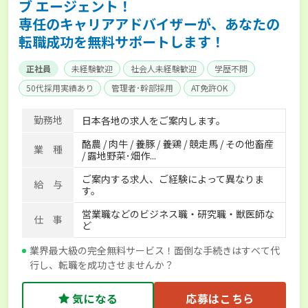
ブ エージェント！
専任のキャリアアドバイザーが、あなたの
転職成功を無料サポートします！
正社員
未経験歓迎
社会人未経験歓迎
学歴不問
50代採用実績あり
管理者･幹部採用
AT免許OK
家賃補助制度あり
食事補助あり
残業月20時間以内
勤務地
日本各地の求人をご案内します。
賞与実績あり
年間休日100日以上
経験者優遇
酪農 / 肉牛 / 養豚 / 養鶏 / 競走馬 / その他畜産
独立支援可能
社会保険完備
単身寮あり
世帯寮あり
業 種
/ 露地野菜･畑作...
寮･社宅相談可
ご案内する求人、ご経験によって異なりま
給 与
す。
営業職などのビジネス職・研究職・獣医師な
仕 事
ど
業界最大級の完全無料サービス！面倒な手続きはすべて代
行し、転職を成功させませんか？
気になる
応募はこちら