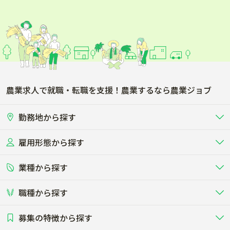
農業求人で就職・転職を支援！農業するなら農業ジョブ
勤務地から探す
雇用形態から探す
北海道
東北
業種から探す
正社員
バイト・アルバイト・パート
関東
北陸･甲信
職種から探す
畜産（酪農･肉牛･養豚･養鶏など）
短期アルバイト
新卒（正社員･インターン）
東海
関西
募集の特徴から探す
農場･牧場･現場職
専門職（獣医師･人工授精師･
その他（独立・副業など）
酪農
肉牛
中国
四国
耕種（野菜･穀物･花卉･果樹など）
削蹄師etc）