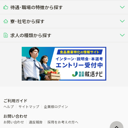
乳牛を繁殖・飼育して生乳を出荷
和牛を繁殖・肥育して市場に出荷す
待遇･職場の特徴から探す
未経験歓迎
社会人未経験歓迎
する牧場
る牧場
九州･沖縄
海外
ドライバー
接客･販売
露地野菜･畑作
施設野菜
農業関連企業
寮･社宅から探す
畑・圃場で野菜・穀物を生産
ビニールハウスで多様な野菜の生産
養豚
社会保険完備
養鶏
家賃補助制度あり
学歴不問
夫婦での応募OK
豚を繁殖・肥育して市場に出荷す
食用鶏や鶏卵を生産し出荷する養鶏
営業･企画
経理･事務
る養豚場
場
農業資材･肥料
種苗
稲作
求人の種類から探す
その他業種
果樹
単身寮あり
世帯寮あり
食事補助あり
残業月20時間以内
50代採用実績あり
週1日～OK
農場設備・肥料・飼料の生産・流
農業用の種や苗の生産・流通・販売
水田で稲を栽培し食用米を生産
果物の栽培・収穫・観光農園など
通・販売
競走馬
研究･開発
その他畜産
WEB･IT
転職おまかせ求人
寮･社宅相談可
林業･造園
漁業･養殖
レースで活躍する馬の手入れや子馬
その他動物の畜産業（羊、ウズラな
賞与実績あり
年間休日100日以上
花卉
植物工場
週2日～OK
AT免許OK
の育成
ど）
木材の植林・伐採・加工、または
魚介類の採捕・養殖、または水産加
農業機械
流通･商社
ビニールハウスで観賞用植物の栽
環境制御された工場で野菜の生産管
その他職種
造園庭師
工場
農業用の機械・機材の開発・販
農産物・農産品の物流・卸し・輸出
培
理
経験者優遇
独立支援可能
売・リース
入
内定まで最短1週間
管理者･幹部採用
製造･加工･販売
福祉
産休･育休取得実績あり
農産物から食品を製造・加工・販
福祉事業と農業生産を連携させたビ
売
ジネス
ご利用ガイド
その他農業関連企業
ヘルプ
サイトマップ
企業様ログイン
農業に密接に関わるその他のビジ
お問い合わせ
ネス
お問い合わせ
違反報告
採用をお考えの方へ