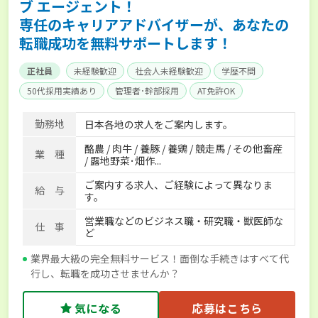
ブ エージェント！
専任のキャリアアドバイザーが、あなたの
転職成功を無料サポートします！
正社員
未経験歓迎
社会人未経験歓迎
学歴不問
50代採用実績あり
管理者･幹部採用
AT免許OK
家賃補助制度あり
食事補助あり
残業月20時間以内
勤務地
日本各地の求人をご案内します。
賞与実績あり
年間休日100日以上
経験者優遇
酪農 / 肉牛 / 養豚 / 養鶏 / 競走馬 / その他畜産
独立支援可能
社会保険完備
単身寮あり
世帯寮あり
業 種
/ 露地野菜･畑作...
寮･社宅相談可
ご案内する求人、ご経験によって異なりま
給 与
す。
営業職などのビジネス職・研究職・獣医師な
仕 事
ど
業界最大級の完全無料サービス！面倒な手続きはすべて代
行し、転職を成功させませんか？
気になる
応募はこちら