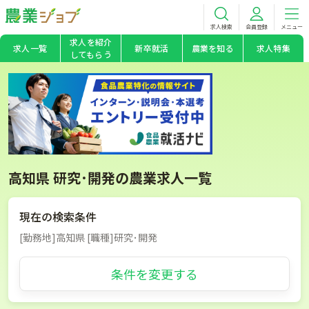
求人検索
会員登録
メニュー
求人を紹介
求人一覧
新卒就活
農業を知る
求人特集
してもらう
高知県 研究･開発の農業求人一覧
現在の検索条件
[勤務地]高知県 [職種]研究･開発
条件を変更する