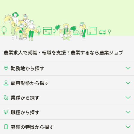
農業求人で就職・転職を支援！農業するなら農業ジョブ
勤務地から探す
雇用形態から探す
北海道
東北
業種から探す
正社員
バイト・アルバイト・パート
関東
北陸･甲信
職種から探す
畜産（酪農･肉牛･養豚･養鶏など）
短期アルバイト
新卒（正社員･インターン）
東海
関西
募集の特徴から探す
農場･牧場･現場職
専門職（獣医師･人工授精師･
その他（独立・副業など）
酪農
肉牛
中国
四国
耕種（野菜･穀物･花卉･果樹など）
削蹄師etc）