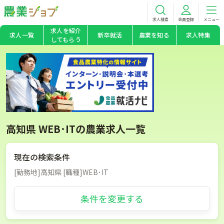
求人検索
会員登録
メニュー
求人を紹介
求人一覧
新卒就活
農業を知る
求人特集
してもらう
高知県 WEB･ITの農業求人一覧
現在の検索条件
[勤務地]高知県 [職種]WEB･IT
条件を変更する