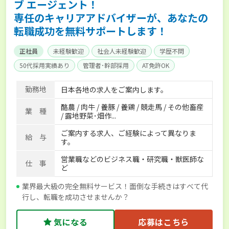
ブ エージェント！
専任のキャリアアドバイザーが、あなたの
転職成功を無料サポートします！
正社員
未経験歓迎
社会人未経験歓迎
学歴不問
50代採用実績あり
管理者･幹部採用
AT免許OK
家賃補助制度あり
食事補助あり
残業月20時間以内
勤務地
日本各地の求人をご案内します。
賞与実績あり
年間休日100日以上
経験者優遇
酪農 / 肉牛 / 養豚 / 養鶏 / 競走馬 / その他畜産
独立支援可能
社会保険完備
単身寮あり
世帯寮あり
業 種
/ 露地野菜･畑作...
寮･社宅相談可
ご案内する求人、ご経験によって異なりま
給 与
す。
営業職などのビジネス職・研究職・獣医師な
仕 事
ど
業界最大級の完全無料サービス！面倒な手続きはすべて代
行し、転職を成功させませんか？
気になる
応募はこちら