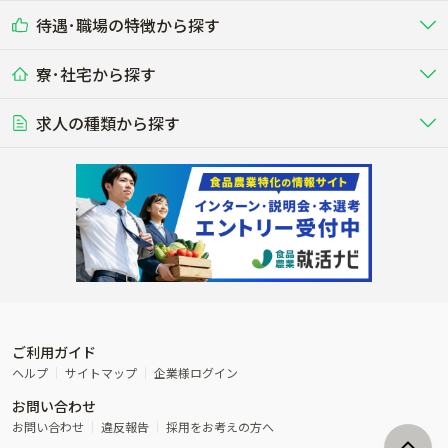
乳牛を繁殖・飼育して生乳を出荷
和牛を繁殖・肥育して市場に出荷す
待遇･職場の特徴から探す
未経験歓迎
社会人未経験歓迎
する牧場
る牧場
九州･沖縄
海外
ドライバー
接客･販売
露地野菜･畑作
施設野菜
農業関連企業
寮･社宅から探す
畑・圃場で野菜・穀物を生産
ビニールハウスで多様な野菜の生産
養豚
社会保険完備
養鶏
家賃補助制度あり
学歴不問
夫婦での応募OK
豚を繁殖・肥育して市場に出荷す
食用鶏や鶏卵を生産し出荷する養鶏
営業･企画
経理･事務
る養豚場
場
農業資材･肥料
種苗
稲作
求人の種類から探す
その他業種
果樹
単身寮あり
世帯寮あり
食事補助あり
残業月20時間以内
50代採用実績あり
週1日～OK
農場設備・肥料・飼料の生産・流
農業用の種や苗の生産・流通・販売
水田で稲を栽培し食用米を生産
果物の栽培・収穫・観光農園など
通・販売
競走馬
研究･開発
その他畜産
WEB･IT
転職おまかせ求人
寮･社宅相談可
林業･造園
漁業･養殖
レースで活躍する馬の手入れや子馬
その他動物の畜産業（羊、ウズラな
賞与実績あり
年間休日100日以上
花卉
植物工場
週2日～OK
AT免許OK
の育成
ど）
木材の植林・伐採・加工、または
魚介類の採捕・養殖、または水産加
農業機械
流通･商社
ビニールハウスで観賞用植物の栽
環境制御された工場で野菜の生産管
その他職種
造園庭師
工場
農業用の機械・機材の開発・販
農産物・農産品の物流・卸し・輸出
培
理
経験者優遇
独立支援可能
売・リース
入
内定まで最短1週間
管理者･幹部採用
製造･加工･販売
福祉
産休･育休取得実績あり
農産物から食品を製造・加工・販
福祉事業と農業生産を連携させたビ
売
ジネス
ご利用ガイド
その他農業関連企業
ヘルプ
サイトマップ
企業様ログイン
農業に密接に関わるその他のビジ
お問い合わせ
ネス
お問い合わせ
違反報告
採用をお考えの方へ