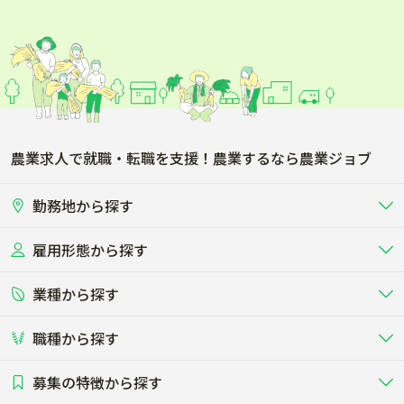
農業求人で就職・転職を支援！農業するなら農業ジョブ
勤務地から探す
雇用形態から探す
北海道
東北
業種から探す
正社員
バイト・アルバイト・パート
関東
北陸･甲信
職種から探す
畜産（酪農･肉牛･養豚･養鶏など）
短期アルバイト
新卒（正社員･インターン）
東海
関西
募集の特徴から探す
農場･牧場･現場職
専門職（獣医師･人工授精師･
その他（独立・副業など）
酪農
肉牛
中国
四国
耕種（野菜･穀物･花卉･果樹など）
削蹄師etc）