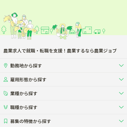
農業求人で就職・転職を支援！農業するなら農業ジョブ
勤務地から探す
雇用形態から探す
北海道
東北
業種から探す
正社員
バイト・アルバイト・パート
関東
北陸･甲信
職種から探す
畜産（酪農･肉牛･養豚･養鶏など）
短期アルバイト
新卒（正社員･インターン）
東海
関西
募集の特徴から探す
農場･牧場･現場職
専門職（獣医師･人工授精師･
その他（独立・副業など）
酪農
肉牛
中国
四国