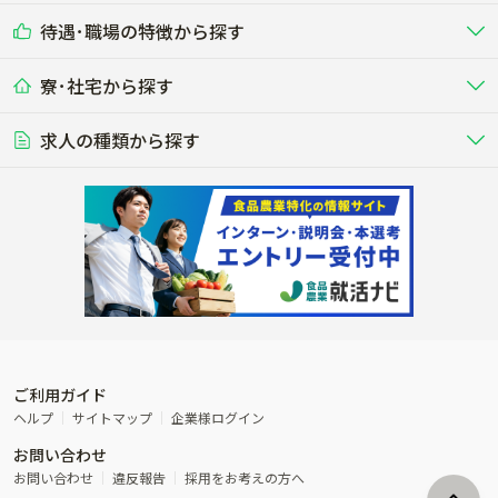
耕種（野菜･穀物･花卉･果樹など）
削蹄師etc）
乳牛を繁殖・飼育して生乳を出荷
和牛を繁殖・肥育して市場に出荷す
待遇･職場の特徴から探す
未経験歓迎
社会人未経験歓迎
する牧場
る牧場
九州･沖縄
海外
ドライバー
接客･販売
露地野菜･畑作
施設野菜
農業関連企業
寮･社宅から探す
畑・圃場で野菜・穀物を生産
ビニールハウスで多様な野菜の生産
養豚
社会保険完備
養鶏
家賃補助制度あり
学歴不問
夫婦での応募OK
豚を繁殖・肥育して市場に出荷す
食用鶏や鶏卵を生産し出荷する養鶏
営業･企画
経理･事務
る養豚場
場
農業資材･肥料
種苗
稲作
求人の種類から探す
その他業種
果樹
単身寮あり
世帯寮あり
食事補助あり
残業月20時間以内
50代採用実績あり
週1日～OK
農場設備・肥料・飼料の生産・流
農業用の種や苗の生産・流通・販売
水田で稲を栽培し食用米を生産
果物の栽培・収穫・観光農園など
通・販売
競走馬
研究･開発
その他畜産
WEB･IT
転職おまかせ求人
寮･社宅相談可
林業･造園
漁業･養殖
レースで活躍する馬の手入れや子馬
その他動物の畜産業（羊、ウズラな
賞与実績あり
年間休日100日以上
花卉
植物工場
週2日～OK
AT免許OK
の育成
ど）
木材の植林・伐採・加工、または
魚介類の採捕・養殖、または水産加
農業機械
流通･商社
ビニールハウスで観賞用植物の栽
環境制御された工場で野菜の生産管
その他職種
造園庭師
工場
農業用の機械・機材の開発・販
農産物・農産品の物流・卸し・輸出
培
理
経験者優遇
独立支援可能
売・リース
入
内定まで最短1週間
管理者･幹部採用
製造･加工･販売
福祉
産休･育休取得実績あり
農産物から食品を製造・加工・販
福祉事業と農業生産を連携させたビ
売
ジネス
ご利用ガイド
その他農業関連企業
ヘルプ
サイトマップ
企業様ログイン
農業に密接に関わるその他のビジ
お問い合わせ
ネス
お問い合わせ
違反報告
採用をお考えの方へ