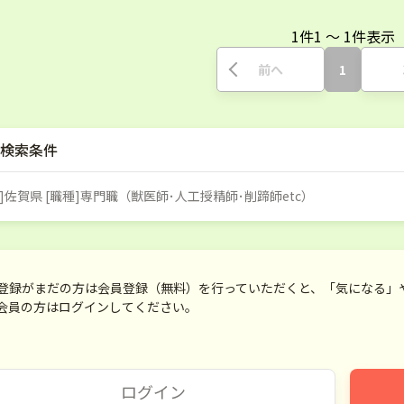
1
件
1
〜
1
件表示
前へ
1
検索条件
]佐賀県 [職種]専門職（獣医師･人工授精師･削蹄師etc）
登録がまだの方は会員登録（無料）を行っていただくと、「気になる」
会員の方はログインしてください。
ログイン