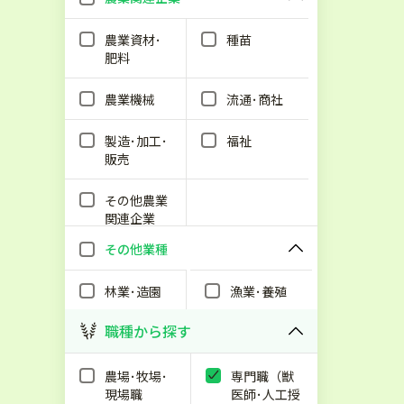
農業資材･
種苗
肥料
農業機械
流通･商社
製造･加工･
福祉
販売
その他農業
関連企業
その他業種
林業･造園
漁業･養殖
職種から探す
農場･牧場･
専門職（獣
現場職
医師･人工授