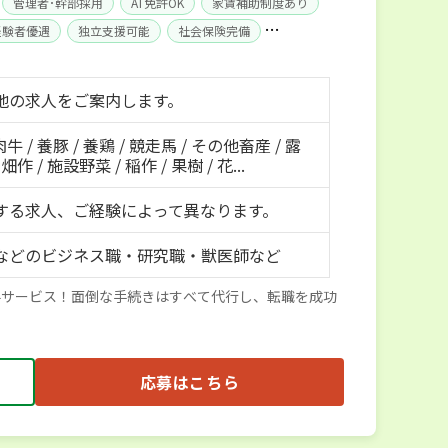
管理者･幹部採用
AT免許OK
家賃補助制度あり
経験者優遇
独立支援可能
社会保険完備
地の求人をご案内します。
肉牛 / 養豚 / 養鶏 / 競走馬 / その他畜産 / 露
作 / 施設野菜 / 稲作 / 果樹 / 花...
する求人、ご経験によって異なります。
などのビジネス職・研究職・獣医師など
料サービス！面倒な手続きはすべて代行し、転職を成功
応募はこちら