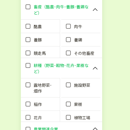
畜産（酪農･肉牛･養豚･養鶏な
ど）
酪農
肉牛
養豚
養鶏
競走馬
その他畜産
耕種（野菜･穀物･花卉･果樹な
ど）
露地野菜･
施設野菜
畑作
稲作
果樹
花卉
植物工場
農業関連企業