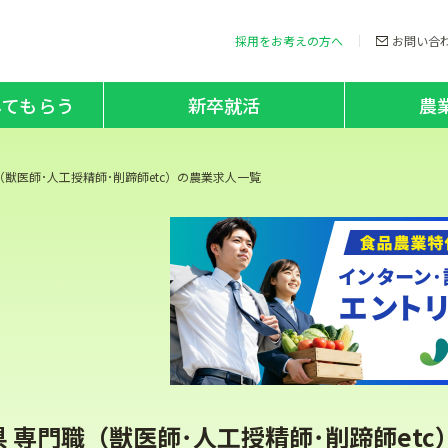
採用をお考えの方へ
お問い合
してもらう
新卒就活
農
（獣医師･人工授精師･削蹄師etc）の農業求人一覧
県 専門職（獣医師･人工授精師･削蹄師et