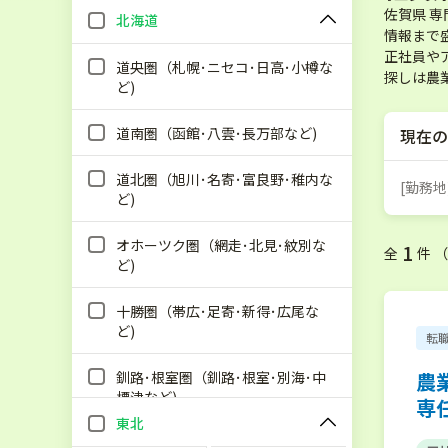
佐賀県 
北海道
情報まで
正社員や
道央圏（札幌･ニセコ･日高･小樽な
探しは農
ど)
道南圏（函館･八雲･長万部など)
現在の
道北圏（旭川･名寄･富良野･稚内な
[勤務地
ど)
オホーツク圏（網走･北見･紋別な
1
全
件 
ど)
十勝圏（帯広･足寄･新得･広尾な
ど)
転
釧路･根室圏（釧路･根室･別海･中
農
標津など)
専
東北