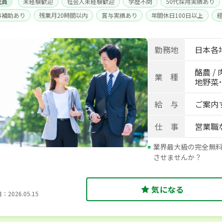
社員
未経験歓迎
社会人未経験歓迎
学歴不問
50代採用実績あり
事補助あり
残業月20時間以内
賞与実績あり
年間休日100日以上
身寮あり
世帯寮あり
寮･社宅相談可
勤務地
日本各
酪農 / 
業 種
地野菜･畑
給 与
ご案内
仕 事
営業職
業界最大級の完全無
させませんか？
気になる
2026.05.15