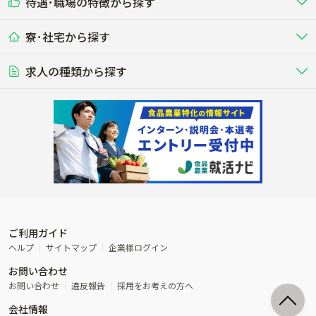
待遇･職場の特徴から探す
未経験歓迎
社会人未経験歓迎
する牧場
る牧場
九州･沖縄
海外
ドライバー
接客･販売
露地野菜･畑作
施設野菜
農業関連企業
寮･社宅から探す
畑・圃場で野菜・穀物を生産
ビニールハウスで多様な野菜の生産
養豚
社会保険完備
養鶏
家賃補助制度あり
学歴不問
夫婦での応募OK
豚を繁殖・肥育して市場に出荷す
食用鶏や鶏卵を生産し出荷する養鶏
営業･企画
経理･事務
る養豚場
場
農業資材･肥料
種苗
稲作
求人の種類から探す
その他業種
果樹
単身寮あり
世帯寮あり
食事補助あり
残業月20時間以内
50代採用実績あり
週1日～OK
農場設備・肥料・飼料の生産・流
農業用の種や苗の生産・流通・販売
水田で稲を栽培し食用米を生産
果物の栽培・収穫・観光農園など
通・販売
競走馬
研究･開発
その他畜産
WEB･IT
転職おまかせ求人
寮･社宅相談可
林業･造園
漁業･養殖
レースで活躍する馬の手入れや子馬
その他動物の畜産業（羊、ウズラな
賞与実績あり
年間休日100日以上
花卉
植物工場
週2日～OK
AT免許OK
の育成
ど）
木材の植林・伐採・加工、または
魚介類の採捕・養殖、または水産加
農業機械
流通･商社
ビニールハウスで観賞用植物の栽
環境制御された工場で野菜の生産管
その他職種
造園庭師
工場
農業用の機械・機材の開発・販
農産物・農産品の物流・卸し・輸出
培
理
経験者優遇
独立支援可能
売・リース
入
内定まで最短1週間
管理者･幹部採用
製造･加工･販売
福祉
産休･育休取得実績あり
農産物から食品を製造・加工・販
福祉事業と農業生産を連携させたビ
売
ジネス
ご利用ガイド
その他農業関連企業
ヘルプ
サイトマップ
企業様ログイン
農業に密接に関わるその他のビジ
お問い合わせ
ネス
お問い合わせ
違反報告
採用をお考えの方へ
会社情報