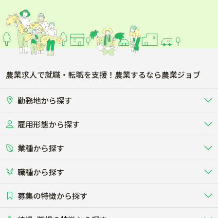
農業求人で就職・転職を支援！農業するなら農業ジョブ
勤務地から探す
雇用形態から探す
北海道
東北
業種から探す
正社員
バイト・アルバイト・パート
関東
北陸･甲信
職種から探す
畜産（酪農･肉牛･養豚･養鶏など）
短期アルバイト
新卒（正社員･インターン）
東海
関西
募集の特徴から探す
農場･牧場･現場職
専門職（獣医師･人工授精師･
その他（独立・副業など）
酪農
肉牛
中国
四国
耕種（野菜･穀物･花卉･果樹など）
削蹄師etc）
乳牛を繁殖・飼育して生乳を出荷
和牛を繁殖・肥育して市場に出荷す