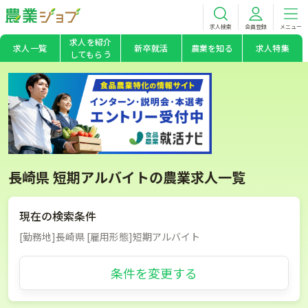
求人検索
会員登録
メニュー
求人を紹介
求人一覧
新卒就活
農業を知る
求人特集
してもらう
長崎県 短期アルバイトの農業求人一覧
現在の検索条件
[勤務地]長崎県 [雇用形態]短期アルバイト
条件を変更する