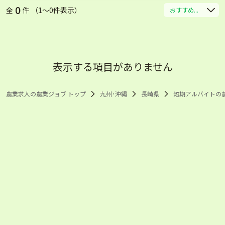
0
全
件 （1〜0件表示）
おすすめ...
表示する項目がありません
農業求人の農業ジョブ トップ
九州･沖縄
長崎県
短期アルバイトの