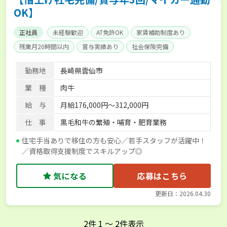
OK】
正社員
未経験歓迎
AT免許OK
家賃補助制度あり
残業月20時間以内
賞与実績あり
社会保険完備
単身寮あり
世帯寮あり
勤務地
長崎県雲仙市
業 種
肉牛
給 与
月給176,000円～312,000円
仕 事
黒毛和牛の繁殖・哺育・肥育業務
住宅手当ありで移住の方も安心／若手スタッフが活躍中！
／資格取得支援制度でスキルアップ◎
気になる
応募はこちら
更新日：2026.04.30
2
件
1
〜
2
件表示