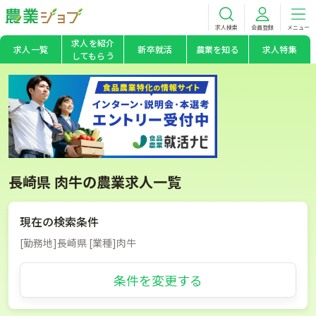
求人検索
会員登録
メニュー
求人を紹介
求人一覧
新卒就活
農業を知る
求人特集
してもらう
長崎県 肉牛の農業求人一覧
現在の検索条件
[勤務地]長崎県 [業種]肉牛
条件を変更する