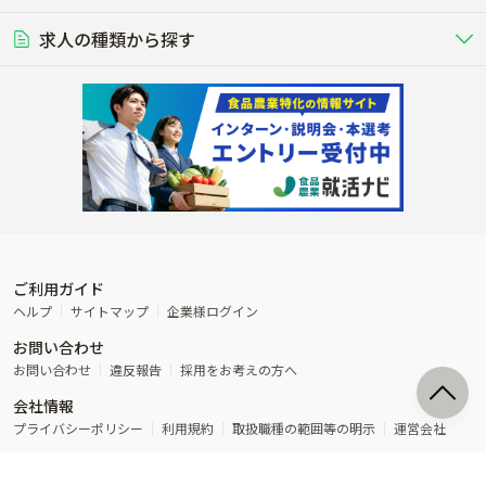
豚を繁殖・肥育して市場に出荷す
食用鶏や鶏卵を生産し出荷する養鶏
営業･企画
経理･事務
る養豚場
場
農業資材･肥料
種苗
稲作
求人の種類から探す
その他業種
果樹
単身寮あり
世帯寮あり
食事補助あり
残業月20時間以内
50代採用実績あり
週1日～OK
農場設備・肥料・飼料の生産・流
農業用の種や苗の生産・流通・販売
水田で稲を栽培し食用米を生産
果物の栽培・収穫・観光農園など
通・販売
競走馬
研究･開発
その他畜産
WEB･IT
転職おまかせ求人
寮･社宅相談可
林業･造園
漁業･養殖
レースで活躍する馬の手入れや子馬
その他動物の畜産業（羊、ウズラな
賞与実績あり
年間休日100日以上
花卉
植物工場
週2日～OK
AT免許OK
の育成
ど）
木材の植林・伐採・加工、または
魚介類の採捕・養殖、または水産加
農業機械
流通･商社
ビニールハウスで観賞用植物の栽
環境制御された工場で野菜の生産管
その他職種
造園庭師
工場
農業用の機械・機材の開発・販
農産物・農産品の物流・卸し・輸出
培
理
経験者優遇
独立支援可能
売・リース
入
内定まで最短1週間
管理者･幹部採用
製造･加工･販売
福祉
産休･育休取得実績あり
農産物から食品を製造・加工・販
福祉事業と農業生産を連携させたビ
売
ジネス
ご利用ガイド
その他農業関連企業
ヘルプ
サイトマップ
企業様ログイン
農業に密接に関わるその他のビジ
お問い合わせ
ネス
お問い合わせ
違反報告
採用をお考えの方へ
会社情報
プライバシーポリシー
利用規約
取扱職種の範囲等の明示
運営会社