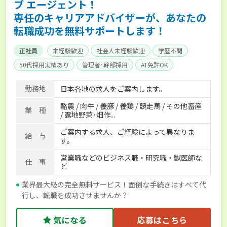
ブ エージェント！
専任のキャリアアドバイザーが、あなたの
転職成功を無料サポートします！
正社員
未経験歓迎
社会人未経験歓迎
学歴不問
50代採用実績あり
管理者･幹部採用
AT免許OK
家賃補助制度あり
食事補助あり
残業月20時間以内
勤務地
日本各地の求人をご案内します。
賞与実績あり
年間休日100日以上
経験者優遇
酪農 / 肉牛 / 養豚 / 養鶏 / 競走馬 / その他畜産
独立支援可能
社会保険完備
単身寮あり
世帯寮あり
業 種
/ 露地野菜･畑作...
寮･社宅相談可
ご案内する求人、ご経験によって異なりま
給 与
す。
営業職などのビジネス職・研究職・獣医師な
仕 事
ど
業界最大級の完全無料サービス！面倒な手続きはすべて代
行し、転職を成功させませんか？
気になる
応募はこちら