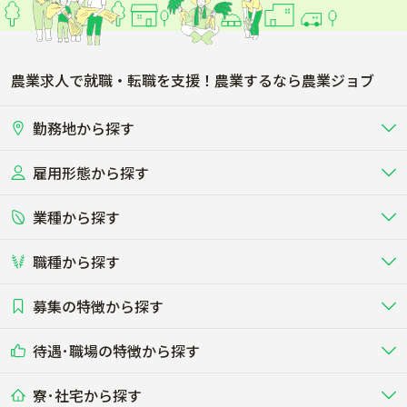
農業求人で就職・転職を支援！農業するなら農業ジョブ
勤務地から探す
雇用形態から探す
北海道
東北
業種から探す
正社員
バイト・アルバイト・パート
関東
北陸･甲信
職種から探す
畜産（酪農･肉牛･養豚･養鶏など）
短期アルバイト
新卒（正社員･インターン）
東海
関西
募集の特徴から探す
農場･牧場･現場職
専門職（獣医師･人工授精師･
その他（独立・副業など）
酪農
肉牛
中国
四国
耕種（野菜･穀物･花卉･果樹など）
削蹄師etc）
乳牛を繁殖・飼育して生乳を出荷
和牛を繁殖・肥育して市場に出荷す
待遇･職場の特徴から探す
未経験歓迎
社会人未経験歓迎
する牧場
る牧場
九州･沖縄
海外
ドライバー
接客･販売
露地野菜･畑作
施設野菜
農業関連企業
寮･社宅から探す
畑・圃場で野菜・穀物を生産
ビニールハウスで多様な野菜の生産
養豚
社会保険完備
養鶏
家賃補助制度あり
学歴不問
夫婦での応募OK