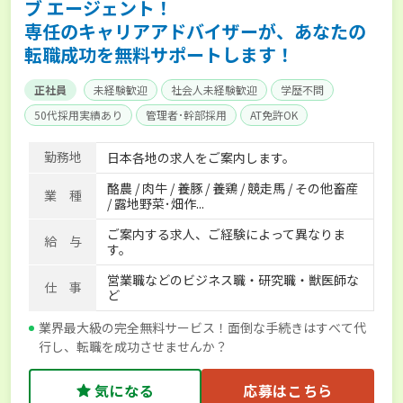
ブ エージェント！
専任のキャリアアドバイザーが、あなたの
転職成功を無料サポートします！
正社員
未経験歓迎
社会人未経験歓迎
学歴不問
50代採用実績あり
管理者･幹部採用
AT免許OK
家賃補助制度あり
食事補助あり
残業月20時間以内
勤務地
日本各地の求人をご案内します。
賞与実績あり
年間休日100日以上
経験者優遇
酪農 / 肉牛 / 養豚 / 養鶏 / 競走馬 / その他畜産
独立支援可能
社会保険完備
単身寮あり
世帯寮あり
業 種
/ 露地野菜･畑作...
寮･社宅相談可
ご案内する求人、ご経験によって異なりま
給 与
す。
営業職などのビジネス職・研究職・獣医師な
仕 事
ど
業界最大級の完全無料サービス！面倒な手続きはすべて代
行し、転職を成功させませんか？
気になる
応募はこちら