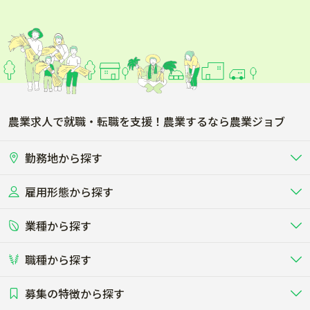
農業求人で就職・転職を支援！農業するなら農業ジョブ
勤務地から探す
雇用形態から探す
北海道
東北
業種から探す
正社員
バイト・アルバイト・パート
関東
北陸･甲信
職種から探す
畜産（酪農･肉牛･養豚･養鶏など）
短期アルバイト
新卒（正社員･インターン）
東海
関西
募集の特徴から探す
農場･牧場･現場職
専門職（獣医師･人工授精師･
その他（独立・副業など）
酪農
肉牛
中国
四国
耕種（野菜･穀物･花卉･果樹など）
削蹄師etc）