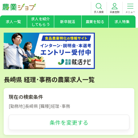
求人検索
会員登録
メニュー
求人を紹介
求人一覧
新卒就活
農業を知る
求人特集
してもらう
長崎県 経理･事務の農業求人一覧
現在の検索条件
[勤務地]長崎県 [職種]経理･事務
条件を変更する