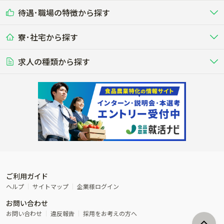
乳牛を繁殖・飼育して生乳を出荷
和牛を繁殖・肥育して市場に出荷す
待遇･職場の特徴から探す
未経験歓迎
社会人未経験歓迎
する牧場
る牧場
九州･沖縄
海外
ドライバー
接客･販売
露地野菜･畑作
施設野菜
農業関連企業
寮･社宅から探す
畑・圃場で野菜・穀物を生産
ビニールハウスで多様な野菜の生産
養豚
社会保険完備
養鶏
家賃補助制度あり
学歴不問
夫婦での応募OK
豚を繁殖・肥育して市場に出荷す
食用鶏や鶏卵を生産し出荷する養鶏
営業･企画
経理･事務
る養豚場
場
農業資材･肥料
種苗
稲作
求人の種類から探す
その他業種
果樹
単身寮あり
世帯寮あり
食事補助あり
残業月20時間以内
50代採用実績あり
週1日～OK
農場設備・肥料・飼料の生産・流
農業用の種や苗の生産・流通・販売
水田で稲を栽培し食用米を生産
果物の栽培・収穫・観光農園など
通・販売
競走馬
研究･開発
その他畜産
WEB･IT
転職おまかせ求人
寮･社宅相談可
林業･造園
漁業･養殖
レースで活躍する馬の手入れや子馬
その他動物の畜産業（羊、ウズラな
賞与実績あり
年間休日100日以上
花卉
植物工場
週2日～OK
AT免許OK
の育成
ど）
木材の植林・伐採・加工、または
魚介類の採捕・養殖、または水産加
農業機械
流通･商社
ビニールハウスで観賞用植物の栽
環境制御された工場で野菜の生産管
その他職種
造園庭師
工場
農業用の機械・機材の開発・販
農産物・農産品の物流・卸し・輸出
培
理
経験者優遇
独立支援可能
売・リース
入
内定まで最短1週間
管理者･幹部採用
製造･加工･販売
福祉
産休･育休取得実績あり
農産物から食品を製造・加工・販
福祉事業と農業生産を連携させたビ
売
ジネス
ご利用ガイド
その他農業関連企業
ヘルプ
サイトマップ
企業様ログイン
農業に密接に関わるその他のビジ
お問い合わせ
ネス
お問い合わせ
違反報告
採用をお考えの方へ