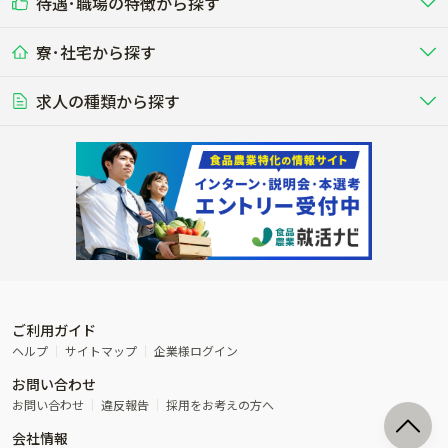
待遇･職場の特徴から探す
未経験歓迎
社会人未経験歓迎
する牧場
る牧場
九州･沖縄
海外
ドライバー
接客･販売
露地野菜･畑作
施設野菜
農業関連企業
寮･社宅から探す
畑・圃場で野菜・穀物を生産
ビニールハウスで多様な野菜の生産
養豚
社会保険完備
養鶏
家賃補助制度あり
学歴不問
夫婦での応募OK
豚を繁殖・肥育して市場に出荷す
食用鶏や鶏卵を生産し出荷する養鶏
営業･企画
経理･事務
る養豚場
場
農業資材･肥料
種苗
稲作
求人の種類から探す
その他業種
果樹
単身寮あり
世帯寮あり
食事補助あり
残業月20時間以内
50代採用実績あり
週1日～OK
農場設備・肥料・飼料の生産・流
農業用の種や苗の生産・流通・販売
水田で稲を栽培し食用米を生産
果物の栽培・収穫・観光農園など
通・販売
競走馬
研究･開発
その他畜産
WEB･IT
転職おまかせ求人
寮･社宅相談可
林業･造園
漁業･養殖
レースで活躍する馬の手入れや子馬
その他動物の畜産業（羊、ウズラな
賞与実績あり
年間休日100日以上
花卉
植物工場
週2日～OK
AT免許OK
の育成
ど）
木材の植林・伐採・加工、または
魚介類の採捕・養殖、または水産加
農業機械
流通･商社
ビニールハウスで観賞用植物の栽
環境制御された工場で野菜の生産管
その他職種
造園庭師
工場
農業用の機械・機材の開発・販
農産物・農産品の物流・卸し・輸出
培
理
経験者優遇
独立支援可能
売・リース
入
内定まで最短1週間
管理者･幹部採用
製造･加工･販売
福祉
産休･育休取得実績あり
農産物から食品を製造・加工・販
福祉事業と農業生産を連携させたビ
売
ジネス
ご利用ガイド
その他農業関連企業
ヘルプ
サイトマップ
企業様ログイン
農業に密接に関わるその他のビジ
お問い合わせ
ネス
お問い合わせ
違反報告
採用をお考えの方へ
会社情報