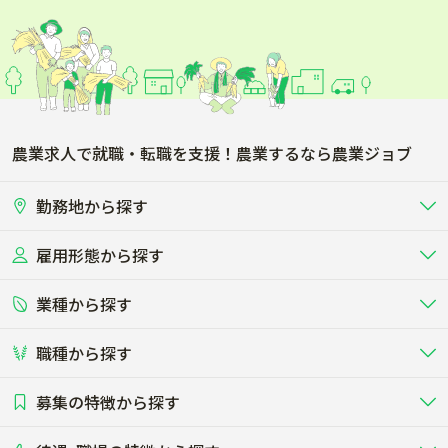
農業求人で就職・転職を支援！農業するなら農業ジョブ
勤務地から探す
雇用形態から探す
北海道
東北
業種から探す
正社員
バイト・アルバイト・パート
関東
北陸･甲信
職種から探す
畜産（酪農･肉牛･養豚･養鶏など）
短期アルバイト
新卒（正社員･インターン）
東海
関西
募集の特徴から探す
農場･牧場･現場職
専門職（獣医師･人工授精師･
その他（独立・副業など）
酪農
肉牛
中国
四国
耕種（野菜･穀物･花卉･果樹など）
削蹄師etc）
乳牛を繁殖・飼育して生乳を出荷
和牛を繁殖・肥育して市場に出荷す