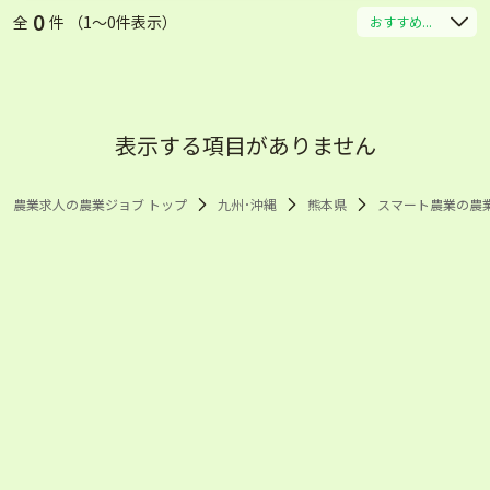
0
全
件 （1〜0件表示）
おすすめ...
表示する項目がありません
農業求人の農業ジョブ トップ
九州･沖縄
熊本県
スマート農業の農