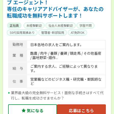
ブ エージェント！
専任のキャリアアドバイザーが、あなたの
転職成功を無料サポートします！
正社員
未経験歓迎
社会人未経験歓迎
学歴不問
50代採用実績あり
管理者･幹部採用
AT免許OK
家賃補助制度あり
食事補助あり
残業月20時間以内
勤務地
日本各地の求人をご案内します。
賞与実績あり
年間休日100日以上
経験者優遇
酪農 / 肉牛 / 養豚 / 養鶏 / 競走馬 / その他畜産
独立支援可能
社会保険完備
単身寮あり
世帯寮あり
業 種
/ 露地野菜･畑作...
寮･社宅相談可
ご案内する求人、ご経験によって異なりま
給 与
す。
営業職などのビジネス職・研究職・獣医師な
仕 事
ど
業界最大級の完全無料サービス！面倒な手続きはすべて代
行し、転職を成功させませんか？
気になる
応募はこちら