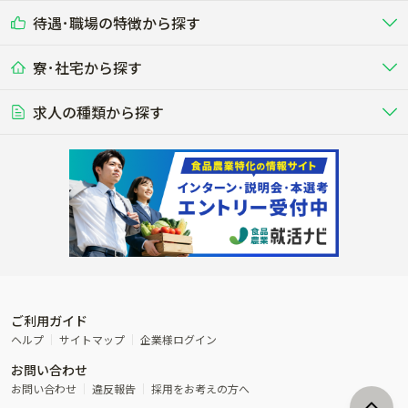
乳牛を繁殖・飼育して生乳を出荷
和牛を繁殖・肥育して市場に出荷す
待遇･職場の特徴から探す
未経験歓迎
社会人未経験歓迎
する牧場
る牧場
九州･沖縄
海外
ドライバー
接客･販売
露地野菜･畑作
施設野菜
農業関連企業
寮･社宅から探す
畑・圃場で野菜・穀物を生産
ビニールハウスで多様な野菜の生産
養豚
社会保険完備
養鶏
家賃補助制度あり
学歴不問
夫婦での応募OK
豚を繁殖・肥育して市場に出荷す
食用鶏や鶏卵を生産し出荷する養鶏
営業･企画
経理･事務
る養豚場
場
農業資材･肥料
種苗
稲作
求人の種類から探す
その他業種
果樹
単身寮あり
世帯寮あり
食事補助あり
残業月20時間以内
50代採用実績あり
週1日～OK
農場設備・肥料・飼料の生産・流
農業用の種や苗の生産・流通・販売
水田で稲を栽培し食用米を生産
果物の栽培・収穫・観光農園など
通・販売
競走馬
研究･開発
その他畜産
WEB･IT
転職おまかせ求人
寮･社宅相談可
林業･造園
漁業･養殖
レースで活躍する馬の手入れや子馬
その他動物の畜産業（羊、ウズラな
賞与実績あり
年間休日100日以上
花卉
植物工場
週2日～OK
AT免許OK
の育成
ど）
木材の植林・伐採・加工、または
魚介類の採捕・養殖、または水産加
農業機械
流通･商社
ビニールハウスで観賞用植物の栽
環境制御された工場で野菜の生産管
その他職種
造園庭師
工場
農業用の機械・機材の開発・販
農産物・農産品の物流・卸し・輸出
培
理
経験者優遇
独立支援可能
売・リース
入
内定まで最短1週間
管理者･幹部採用
製造･加工･販売
福祉
産休･育休取得実績あり
農産物から食品を製造・加工・販
福祉事業と農業生産を連携させたビ
売
ジネス
ご利用ガイド
その他農業関連企業
ヘルプ
サイトマップ
企業様ログイン
農業に密接に関わるその他のビジ
お問い合わせ
ネス
お問い合わせ
違反報告
採用をお考えの方へ