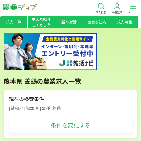
求人検索
会員登録
メニュー
求人を紹介
求人一覧
新卒就活
農業を知る
求人特集
してもらう
熊本県 養鶏の農業求人一覧
現在の検索条件
[勤務地]熊本県 [業種]養鶏
条件を変更する