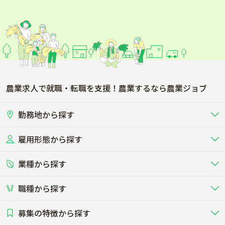
農業求人で就職・転職を支援！農業するなら農業ジョブ
勤務地から探す
雇用形態から探す
北海道
東北
業種から探す
正社員
バイト・アルバイト・パート
関東
北陸･甲信
職種から探す
畜産（酪農･肉牛･養豚･養鶏など）
短期アルバイト
新卒（正社員･インターン）
東海
関西
募集の特徴から探す
農場･牧場･現場職
専門職（獣医師･人工授精師･
その他（独立・副業など）
酪農
肉牛
中国
四国
耕種（野菜･穀物･花卉･果樹など）
削蹄師etc）