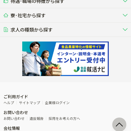
待遇･職場の特徴から探す
未経験歓迎
社会人未経験歓迎
する牧場
る牧場
九州･沖縄
海外
ドライバー
接客･販売
露地野菜･畑作
施設野菜
農業関連企業
寮･社宅から探す
畑・圃場で野菜・穀物を生産
ビニールハウスで多様な野菜の生産
養豚
社会保険完備
養鶏
家賃補助制度あり
学歴不問
夫婦での応募OK
豚を繁殖・肥育して市場に出荷す
食用鶏や鶏卵を生産し出荷する養鶏
営業･企画
経理･事務
る養豚場
場
農業資材･肥料
種苗
稲作
求人の種類から探す
その他業種
果樹
単身寮あり
世帯寮あり
食事補助あり
残業月20時間以内
50代採用実績あり
週1日～OK
農場設備・肥料・飼料の生産・流
農業用の種や苗の生産・流通・販売
水田で稲を栽培し食用米を生産
果物の栽培・収穫・観光農園など
通・販売
競走馬
研究･開発
その他畜産
WEB･IT
転職おまかせ求人
寮･社宅相談可
林業･造園
漁業･養殖
レースで活躍する馬の手入れや子馬
その他動物の畜産業（羊、ウズラな
賞与実績あり
年間休日100日以上
花卉
植物工場
週2日～OK
AT免許OK
の育成
ど）
木材の植林・伐採・加工、または
魚介類の採捕・養殖、または水産加
農業機械
流通･商社
ビニールハウスで観賞用植物の栽
環境制御された工場で野菜の生産管
その他職種
造園庭師
工場
農業用の機械・機材の開発・販
農産物・農産品の物流・卸し・輸出
培
理
経験者優遇
独立支援可能
売・リース
入
内定まで最短1週間
管理者･幹部採用
製造･加工･販売
福祉
産休･育休取得実績あり
農産物から食品を製造・加工・販
福祉事業と農業生産を連携させたビ
売
ジネス
ご利用ガイド
その他農業関連企業
ヘルプ
サイトマップ
企業様ログイン
農業に密接に関わるその他のビジ
お問い合わせ
ネス
お問い合わせ
違反報告
採用をお考えの方へ
会社情報