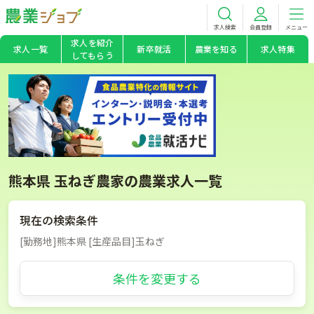
求人検索
会員登録
メニュー
求人を紹介
求人一覧
新卒就活
農業を知る
求人特集
してもらう
熊本県 玉ねぎ農家の農業求人一覧
現在の検索条件
[勤務地]熊本県 [生産品目]玉ねぎ
条件を変更する