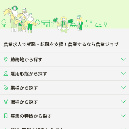
農業求人で就職・転職を支援！農業するなら農業ジョブ
勤務地から探す
雇用形態から探す
北海道
東北
業種から探す
正社員
バイト・アルバイト・パート
関東
北陸･甲信
職種から探す
畜産（酪農･肉牛･養豚･養鶏など）
短期アルバイト
新卒（正社員･インターン）
東海
関西
募集の特徴から探す
農場･牧場･現場職
専門職（獣医師･人工授精師･
その他（独立・副業など）
酪農
肉牛
中国
四国
耕種（野菜･穀物･花卉･果樹など）
削蹄師etc）
乳牛を繁殖・飼育して生乳を出荷
和牛を繁殖・肥育して市場に出荷す