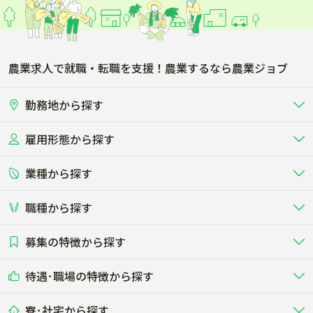
農業求人で就職・転職を支援！農業するなら農業ジョブ
勤務地から探す
雇用形態から探す
北海道
東北
業種から探す
正社員
バイト・アルバイト・パート
関東
北陸･甲信
職種から探す
畜産（酪農･肉牛･養豚･養鶏など）
短期アルバイト
新卒（正社員･インターン）
東海
関西
募集の特徴から探す
農場･牧場･現場職
専門職（獣医師･人工授精師･
その他（独立・副業など）
酪農
肉牛
中国
四国
耕種（野菜･穀物･花卉･果樹など）
削蹄師etc）
乳牛を繁殖・飼育して生乳を出荷
和牛を繁殖・肥育して市場に出荷す
待遇･職場の特徴から探す
未経験歓迎
社会人未経験歓迎
する牧場
る牧場
九州･沖縄
海外
ドライバー
接客･販売
露地野菜･畑作
施設野菜
農業関連企業
寮･社宅から探す
畑・圃場で野菜・穀物を生産
ビニールハウスで多様な野菜の生産
養豚
社会保険完備
養鶏
家賃補助制度あり