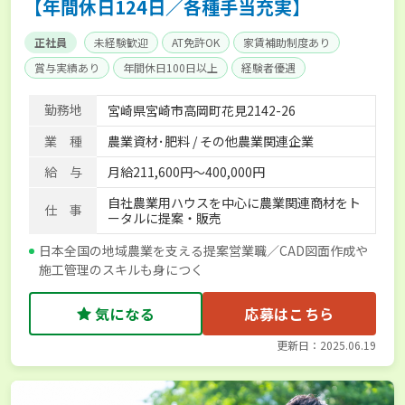
【年間休日124日／各種手当充実】
正社員
未経験歓迎
AT免許OK
家賃補助制度あり
賞与実績あり
年間休日100日以上
経験者優遇
産休･育休取得実績あり
社会保険完備
単身寮あり
勤務地
宮崎県宮崎市高岡町花見2142-26
業 種
農業資材･肥料 / その他農業関連企業
給 与
月給211,600円～400,000円
自社農業用ハウスを中心に農業関連商材をト
仕 事
ータルに提案・販売
日本全国の地域農業を支える提案営業職／CAD図面作成や
施工管理のスキルも身につく
気になる
応募はこちら
更新日：2025.06.19