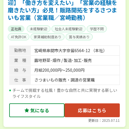
迎】「働き方を変えたい」「営業の経験を
磨きたい方」必見！販路開拓をするさつま
いも営業（営業職／宮崎勤務）
正社員
未経験歓迎
社会人未経験歓迎
学歴不問
AT免許OK
家賃補助制度あり
賞与実績あり
年間休日100日以上
産休･育休取得実績あり
社会保険完備
勤務地
宮崎県串間市大字奈留6564-12 （本社）
業 種
露地野菜･畑作 / 製造･加工･販売
給 与
月給200,000円～250,000円
仕 事
さつまいもの販売・調達の営業職
チームで挑戦する社風！豊かな自然と共に実現する新しい
ライフスタイル
気になる
応募はこちら
更新日：2025.07.11