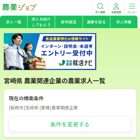
求人検索
会員登録
メニュー
求人を紹介
求人一覧
新卒就活
農業を知る
求人特集
してもらう
宮崎県 農業関連企業の農業求人一覧
現在の検索条件
[勤務地]宮崎県 [業種]農業関連企業
条件を変更する