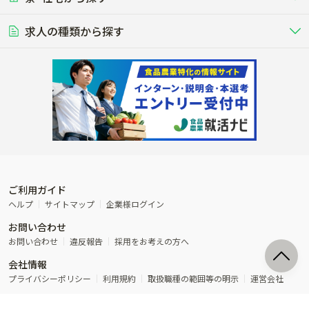
学歴不問
夫婦での応募OK
豚を繁殖・肥育して市場に出荷す
食用鶏や鶏卵を生産し出荷する養鶏
営業･企画
経理･事務
る養豚場
場
農業資材･肥料
種苗
稲作
求人の種類から探す
その他業種
果樹
単身寮あり
世帯寮あり
食事補助あり
残業月20時間以内
50代採用実績あり
週1日～OK
農場設備・肥料・飼料の生産・流
農業用の種や苗の生産・流通・販売
水田で稲を栽培し食用米を生産
果物の栽培・収穫・観光農園など
通・販売
競走馬
研究･開発
その他畜産
WEB･IT
転職おまかせ求人
寮･社宅相談可
林業･造園
漁業･養殖
レースで活躍する馬の手入れや子馬
その他動物の畜産業（羊、ウズラな
賞与実績あり
年間休日100日以上
花卉
植物工場
週2日～OK
AT免許OK
の育成
ど）
木材の植林・伐採・加工、または
魚介類の採捕・養殖、または水産加
農業機械
流通･商社
ビニールハウスで観賞用植物の栽
環境制御された工場で野菜の生産管
その他職種
造園庭師
工場
農業用の機械・機材の開発・販
農産物・農産品の物流・卸し・輸出
培
理
経験者優遇
独立支援可能
売・リース
入
内定まで最短1週間
管理者･幹部採用
製造･加工･販売
福祉
産休･育休取得実績あり
農産物から食品を製造・加工・販
福祉事業と農業生産を連携させたビ
売
ジネス
ご利用ガイド
その他農業関連企業
ヘルプ
サイトマップ
企業様ログイン
農業に密接に関わるその他のビジ
お問い合わせ
ネス
お問い合わせ
違反報告
採用をお考えの方へ
会社情報
プライバシーポリシー
利用規約
取扱職種の範囲等の明示
運営会社