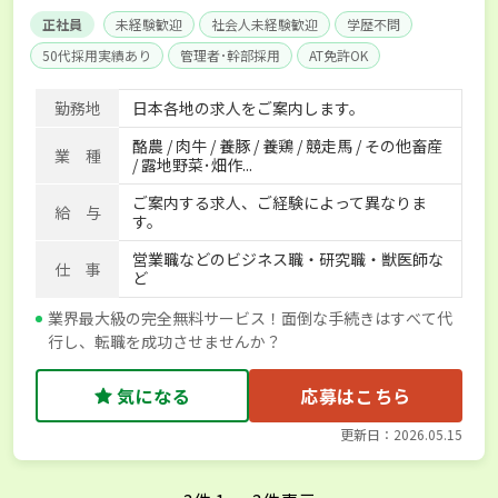
正社員
未経験歓迎
社会人未経験歓迎
学歴不問
50代採用実績あり
管理者･幹部採用
AT免許OK
家賃補助制度あり
食事補助あり
残業月20時間以内
勤務地
日本各地の求人をご案内します。
賞与実績あり
年間休日100日以上
経験者優遇
酪農 / 肉牛 / 養豚 / 養鶏 / 競走馬 / その他畜産
独立支援可能
社会保険完備
単身寮あり
世帯寮あり
業 種
/ 露地野菜･畑作...
寮･社宅相談可
ご案内する求人、ご経験によって異なりま
給 与
す。
営業職などのビジネス職・研究職・獣医師な
仕 事
ど
業界最大級の完全無料サービス！面倒な手続きはすべて代
行し、転職を成功させませんか？
気になる
応募はこちら
更新日：2026.05.15