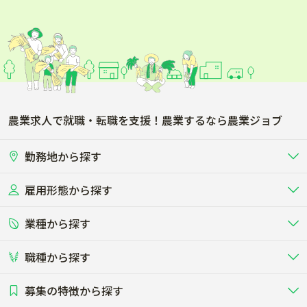
農業求人で就職・転職を支援！農業するなら農業ジョブ
勤務地から探す
雇用形態から探す
北海道
東北
業種から探す
正社員
バイト・アルバイト・パート
関東
北陸･甲信
職種から探す
畜産（酪農･肉牛･養豚･養鶏など）
短期アルバイト
新卒（正社員･インターン）
東海
関西
募集の特徴から探す
農場･牧場･現場職
専門職（獣医師･人工授精師･
その他（独立・副業など）
酪農
肉牛
中国
四国
耕種（野菜･穀物･花卉･果樹など）
削蹄師etc）