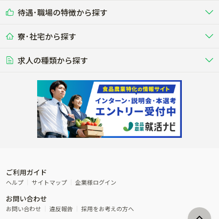
乳牛を繁殖・飼育して生乳を出荷
和牛を繁殖・肥育して市場に出荷す
待遇･職場の特徴から探す
未経験歓迎
社会人未経験歓迎
する牧場
る牧場
九州･沖縄
海外
ドライバー
接客･販売
露地野菜･畑作
施設野菜
農業関連企業
寮･社宅から探す
畑・圃場で野菜・穀物を生産
ビニールハウスで多様な野菜の生産
養豚
社会保険完備
養鶏
家賃補助制度あり
学歴不問
夫婦での応募OK
豚を繁殖・肥育して市場に出荷す
食用鶏や鶏卵を生産し出荷する養鶏
営業･企画
経理･事務
る養豚場
場
農業資材･肥料
種苗
稲作
求人の種類から探す
その他業種
果樹
単身寮あり
世帯寮あり
食事補助あり
残業月20時間以内
50代採用実績あり
週1日～OK
農場設備・肥料・飼料の生産・流
農業用の種や苗の生産・流通・販売
水田で稲を栽培し食用米を生産
果物の栽培・収穫・観光農園など
通・販売
競走馬
研究･開発
その他畜産
WEB･IT
転職おまかせ求人
寮･社宅相談可
林業･造園
漁業･養殖
レースで活躍する馬の手入れや子馬
その他動物の畜産業（羊、ウズラな
賞与実績あり
年間休日100日以上
花卉
植物工場
週2日～OK
AT免許OK
の育成
ど）
木材の植林・伐採・加工、または
魚介類の採捕・養殖、または水産加
農業機械
流通･商社
ビニールハウスで観賞用植物の栽
環境制御された工場で野菜の生産管
その他職種
造園庭師
工場
農業用の機械・機材の開発・販
農産物・農産品の物流・卸し・輸出
培
理
経験者優遇
独立支援可能
売・リース
入
内定まで最短1週間
管理者･幹部採用
製造･加工･販売
福祉
産休･育休取得実績あり
農産物から食品を製造・加工・販
福祉事業と農業生産を連携させたビ
売
ジネス
ご利用ガイド
その他農業関連企業
ヘルプ
サイトマップ
企業様ログイン
農業に密接に関わるその他のビジ
お問い合わせ
ネス
お問い合わせ
違反報告
採用をお考えの方へ