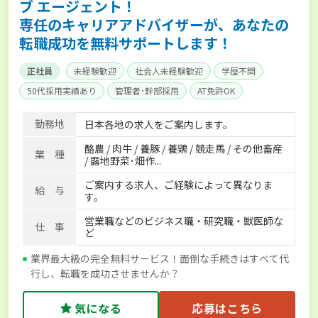
ブ エージェント！
専任のキャリアアドバイザーが、あなたの
転職成功を無料サポートします！
正社員
未経験歓迎
社会人未経験歓迎
学歴不問
50代採用実績あり
管理者･幹部採用
AT免許OK
家賃補助制度あり
食事補助あり
残業月20時間以内
勤務地
日本各地の求人をご案内します。
賞与実績あり
年間休日100日以上
経験者優遇
酪農 / 肉牛 / 養豚 / 養鶏 / 競走馬 / その他畜産
独立支援可能
社会保険完備
単身寮あり
世帯寮あり
業 種
/ 露地野菜･畑作...
寮･社宅相談可
ご案内する求人、ご経験によって異なりま
給 与
す。
営業職などのビジネス職・研究職・獣医師な
仕 事
ど
業界最大級の完全無料サービス！面倒な手続きはすべて代
行し、転職を成功させませんか？
気になる
応募はこちら