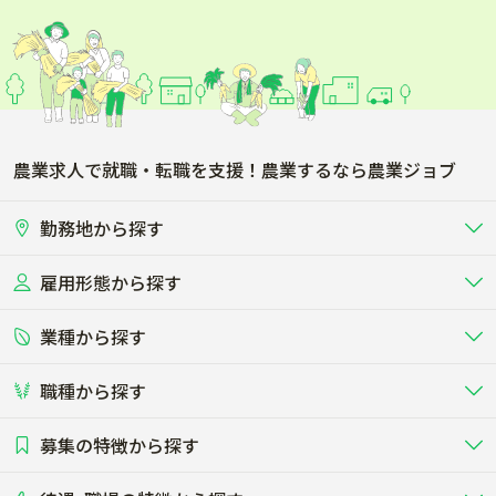
農業求人で就職・転職を支援！農業するなら農業ジョブ
勤務地から探す
雇用形態から探す
北海道
東北
業種から探す
正社員
バイト・アルバイト・パート
関東
北陸･甲信
職種から探す
畜産（酪農･肉牛･養豚･養鶏など）
短期アルバイト
新卒（正社員･インターン）
東海
関西
募集の特徴から探す
農場･牧場･現場職
専門職（獣医師･人工授精師･
その他（独立・副業など）
酪農
肉牛
中国
四国
耕種（野菜･穀物･花卉･果樹など）
削蹄師etc）
乳牛を繁殖・飼育して生乳を出荷
和牛を繁殖・肥育して市場に出荷す