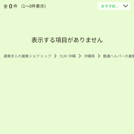
0
全
件 （1〜0件表示）
おすすめ...
表示する項目がありません
農業求人の農業ジョブ トップ
九州･沖縄
沖縄県
酪農ヘルパーの農