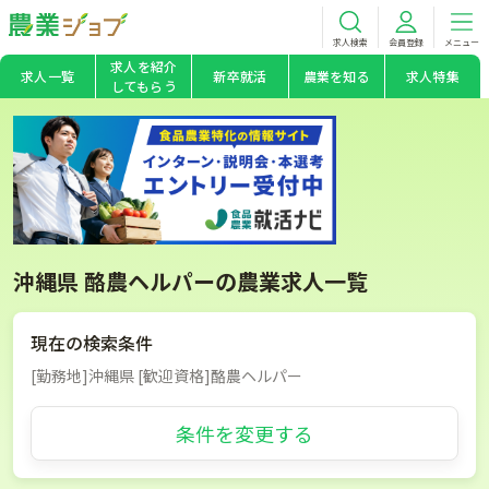
求人検索
会員登録
メニュー
求人を紹介
求人一覧
新卒就活
農業を知る
求人特集
してもらう
沖縄県 酪農ヘルパーの農業求人一覧
現在の検索条件
[勤務地]沖縄県 [歓迎資格]酪農ヘルパー
条件を変更する