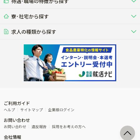
待遇･職場の特徴から探す
未経験歓迎
社会人未経験歓迎
する牧場
る牧場
九州･沖縄
海外
ドライバー
接客･販売
露地野菜･畑作
施設野菜
農業関連企業
寮･社宅から探す
畑・圃場で野菜・穀物を生産
ビニールハウスで多様な野菜の生産
養豚
社会保険完備
養鶏
家賃補助制度あり
学歴不問
夫婦での応募OK
豚を繁殖・肥育して市場に出荷す
食用鶏や鶏卵を生産し出荷する養鶏
営業･企画
経理･事務
る養豚場
場
農業資材･肥料
種苗
稲作
求人の種類から探す
その他業種
果樹
単身寮あり
世帯寮あり
食事補助あり
残業月20時間以内
50代採用実績あり
週1日～OK
農場設備・肥料・飼料の生産・流
農業用の種や苗の生産・流通・販売
水田で稲を栽培し食用米を生産
果物の栽培・収穫・観光農園など
通・販売
競走馬
研究･開発
その他畜産
WEB･IT
転職おまかせ求人
寮･社宅相談可
林業･造園
漁業･養殖
レースで活躍する馬の手入れや子馬
その他動物の畜産業（羊、ウズラな
賞与実績あり
年間休日100日以上
花卉
植物工場
週2日～OK
AT免許OK
の育成
ど）
木材の植林・伐採・加工、または
魚介類の採捕・養殖、または水産加
農業機械
流通･商社
ビニールハウスで観賞用植物の栽
環境制御された工場で野菜の生産管
その他職種
造園庭師
工場
農業用の機械・機材の開発・販
農産物・農産品の物流・卸し・輸出
培
理
経験者優遇
独立支援可能
売・リース
入
内定まで最短1週間
管理者･幹部採用
製造･加工･販売
福祉
産休･育休取得実績あり
農産物から食品を製造・加工・販
福祉事業と農業生産を連携させたビ
売
ジネス
ご利用ガイド
その他農業関連企業
ヘルプ
サイトマップ
企業様ログイン
農業に密接に関わるその他のビジ
お問い合わせ
ネス
お問い合わせ
違反報告
採用をお考えの方へ
会社情報