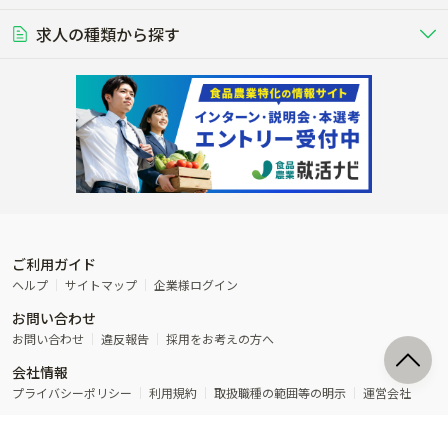
豚を繁殖・肥育して市場に出荷す
食用鶏や鶏卵を生産し出荷する養鶏
営業･企画
経理･事務
る養豚場
場
農業資材･肥料
種苗
稲作
求人の種類から探す
その他業種
果樹
単身寮あり
世帯寮あり
食事補助あり
残業月20時間以内
50代採用実績あり
週1日～OK
農場設備・肥料・飼料の生産・流
農業用の種や苗の生産・流通・販売
水田で稲を栽培し食用米を生産
果物の栽培・収穫・観光農園など
通・販売
競走馬
研究･開発
その他畜産
WEB･IT
転職おまかせ求人
寮･社宅相談可
林業･造園
漁業･養殖
レースで活躍する馬の手入れや子馬
その他動物の畜産業（羊、ウズラな
賞与実績あり
年間休日100日以上
花卉
植物工場
週2日～OK
AT免許OK
の育成
ど）
木材の植林・伐採・加工、または
魚介類の採捕・養殖、または水産加
農業機械
流通･商社
ビニールハウスで観賞用植物の栽
環境制御された工場で野菜の生産管
その他職種
造園庭師
工場
農業用の機械・機材の開発・販
農産物・農産品の物流・卸し・輸出
培
理
経験者優遇
独立支援可能
売・リース
入
内定まで最短1週間
管理者･幹部採用
製造･加工･販売
福祉
産休･育休取得実績あり
農産物から食品を製造・加工・販
福祉事業と農業生産を連携させたビ
売
ジネス
ご利用ガイド
その他農業関連企業
ヘルプ
サイトマップ
企業様ログイン
農業に密接に関わるその他のビジ
お問い合わせ
ネス
お問い合わせ
違反報告
採用をお考えの方へ
会社情報
プライバシーポリシー
利用規約
取扱職種の範囲等の明示
運営会社