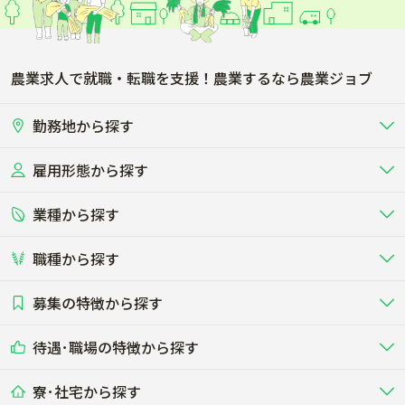
農業求人で就職・転職を支援！農業するなら農業ジョブ
勤務地から探す
雇用形態から探す
北海道
東北
業種から探す
正社員
バイト・アルバイト・パート
関東
北陸･甲信
職種から探す
畜産（酪農･肉牛･養豚･養鶏など）
短期アルバイト
新卒（正社員･インターン）
東海
関西
募集の特徴から探す
農場･牧場･現場職
専門職（獣医師･人工授精師･
その他（独立・副業など）
酪農
肉牛
中国
四国
耕種（野菜･穀物･花卉･果樹など）
削蹄師etc）
乳牛を繁殖・飼育して生乳を出荷
和牛を繁殖・肥育して市場に出荷す
待遇･職場の特徴から探す
未経験歓迎
社会人未経験歓迎
する牧場
る牧場
九州･沖縄
海外
ドライバー
接客･販売
露地野菜･畑作
施設野菜
農業関連企業
寮･社宅から探す
畑・圃場で野菜・穀物を生産
ビニールハウスで多様な野菜の生産
養豚
社会保険完備
養鶏
家賃補助制度あり
学歴不問
夫婦での応募OK