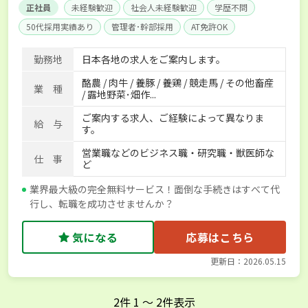
正社員
未経験歓迎
社会人未経験歓迎
学歴不問
50代採用実績あり
管理者･幹部採用
AT免許OK
家賃補助制度あり
食事補助あり
残業月20時間以内
勤務地
日本各地の求人をご案内します。
賞与実績あり
年間休日100日以上
経験者優遇
酪農 / 肉牛 / 養豚 / 養鶏 / 競走馬 / その他畜産
独立支援可能
社会保険完備
単身寮あり
世帯寮あり
業 種
/ 露地野菜･畑作...
寮･社宅相談可
ご案内する求人、ご経験によって異なりま
給 与
す。
営業職などのビジネス職・研究職・獣医師な
仕 事
ど
業界最大級の完全無料サービス！面倒な手続きはすべて代
行し、転職を成功させませんか？
気になる
応募はこちら
更新日：2026.05.15
2
件
1
〜
2
件表示