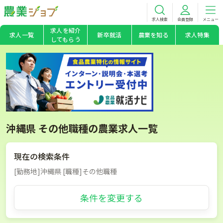
求人検索
会員登録
メニュー
求人を紹介
求人一覧
新卒就活
農業を知る
求人特集
してもらう
沖縄県 その他職種の農業求人一覧
現在の検索条件
[勤務地]沖縄県 [職種]その他職種
条件を変更する