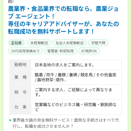
由）
農業界・食品業界での転職なら、農業ジョ
ブ エージェント！
専任のキャリアアドバイザーが、あなたの
転職成功を無料サポートします！
正社員
未経験歓迎
社会人未経験歓迎
学歴不問
50代採用実績あり
管理者･幹部採用
AT免許OK
家賃補助制度あり
食事補助あり
残業月20時間以内
勤務地
日本各地の求人をご案内します。
賞与実績あり
年間休日100日以上
経験者優遇
酪農 / 肉牛 / 養豚 / 養鶏 / 競走馬 / その他畜産
独立支援可能
社会保険完備
単身寮あり
世帯寮あり
業 種
/ 露地野菜･畑作...
寮･社宅相談可
ご案内する求人、ご経験によって異なりま
給 与
す。
営業職などのビジネス職・研究職・獣医師な
仕 事
ど
業界最大級の完全無料サービス！面倒な手続きはすべて代
行し、転職を成功させませんか？