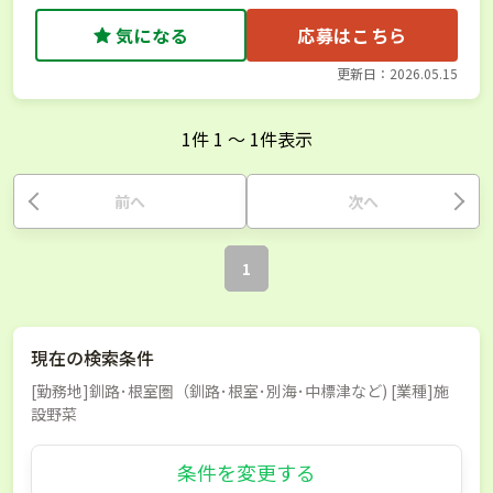
気になる
応募はこちら
更新日：2026.05.15
1
件
1
〜
1
件表示
前へ
次へ
1
現在の検索条件
[勤務地]釧路･根室圏（釧路･根室･別海･中標津など) [業種]施
設野菜
条件を変更する