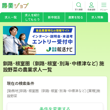
求人検索
会員登録
メニュー
求人を紹介
求人一覧
新卒就活
農業を知る
求人特集
してもらう
釧路･根室圏（釧路･根室･別海･中標津など) 施
設野菜の農業求人一覧
現在の検索条件
[勤務地]釧路･根室圏（釧路･根室･別海･中標津など) [業種]施
設野菜
条件を変更する