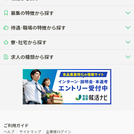
畜産（酪農･肉牛･養豚･養鶏など）
短期アルバイト
新卒（正社員･インターン）
東海
関西
募集の特徴から探す
農場･牧場･現場職
専門職（獣医師･人工授精師･
その他（独立・副業など）
酪農
肉牛
中国
四国
耕種（野菜･穀物･花卉･果樹など）
削蹄師etc）
乳牛を繁殖・飼育して生乳を出荷
和牛を繁殖・肥育して市場に出荷す
待遇･職場の特徴から探す
未経験歓迎
社会人未経験歓迎
する牧場
る牧場
九州･沖縄
海外
ドライバー
接客･販売
露地野菜･畑作
施設野菜
農業関連企業
寮･社宅から探す
畑・圃場で野菜・穀物を生産
ビニールハウスで多様な野菜の生産
養豚
社会保険完備
養鶏
家賃補助制度あり
学歴不問
夫婦での応募OK
豚を繁殖・肥育して市場に出荷す
食用鶏や鶏卵を生産し出荷する養鶏
営業･企画
経理･事務
る養豚場
場
農業資材･肥料
種苗
稲作
求人の種類から探す
その他業種
果樹
単身寮あり
世帯寮あり
食事補助あり
残業月20時間以内
50代採用実績あり
週1日～OK
農場設備・肥料・飼料の生産・流
農業用の種や苗の生産・流通・販売
水田で稲を栽培し食用米を生産
果物の栽培・収穫・観光農園など
通・販売
競走馬
研究･開発
その他畜産
WEB･IT
転職おまかせ求人
寮･社宅相談可
林業･造園
漁業･養殖
レースで活躍する馬の手入れや子馬
その他動物の畜産業（羊、ウズラな
賞与実績あり
年間休日100日以上
花卉
植物工場
週2日～OK
AT免許OK
の育成
ど）
木材の植林・伐採・加工、または
魚介類の採捕・養殖、または水産加
農業機械
流通･商社
ビニールハウスで観賞用植物の栽
環境制御された工場で野菜の生産管
その他職種
造園庭師
工場
農業用の機械・機材の開発・販
農産物・農産品の物流・卸し・輸出
培
理
経験者優遇
独立支援可能
売・リース
入
内定まで最短1週間
管理者･幹部採用
製造･加工･販売
福祉
産休･育休取得実績あり
農産物から食品を製造・加工・販
福祉事業と農業生産を連携させたビ
売
ジネス
ご利用ガイド
その他農業関連企業
ヘルプ
サイトマップ
企業様ログイン