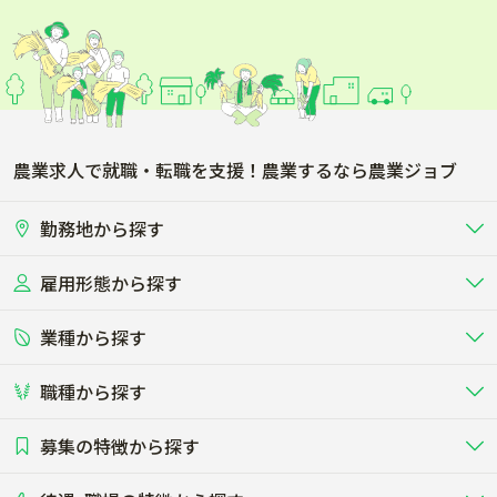
農業求人で就職・転職を支援！農業するなら農業ジョブ
勤務地から探す
雇用形態から探す
北海道
東北
業種から探す
正社員
バイト・アルバイト・パート
関東
北陸･甲信
職種から探す
畜産（酪農･肉牛･養豚･養鶏など）
短期アルバイト
新卒（正社員･インターン）
東海
関西
募集の特徴から探す
農場･牧場･現場職
専門職（獣医師･人工授精師･
その他（独立・副業など）
酪農
肉牛
中国
四国
耕種（野菜･穀物･花卉･果樹など）
削蹄師etc）
乳牛を繁殖・飼育して生乳を出荷
和牛を繁殖・肥育して市場に出荷す