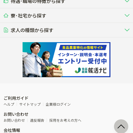
待遇･職場の特徴から探す
未経験歓迎
社会人未経験歓迎
する牧場
る牧場
九州･沖縄
海外
ドライバー
接客･販売
露地野菜･畑作
施設野菜
農業関連企業
寮･社宅から探す
畑・圃場で野菜・穀物を生産
ビニールハウスで多様な野菜の生産
養豚
社会保険完備
養鶏
家賃補助制度あり
学歴不問
夫婦での応募OK
豚を繁殖・肥育して市場に出荷す
食用鶏や鶏卵を生産し出荷する養鶏
営業･企画
経理･事務
る養豚場
場
農業資材･肥料
種苗
稲作
求人の種類から探す
その他業種
果樹
単身寮あり
世帯寮あり
食事補助あり
残業月20時間以内
50代採用実績あり
週1日～OK
農場設備・肥料・飼料の生産・流
農業用の種や苗の生産・流通・販売
水田で稲を栽培し食用米を生産
果物の栽培・収穫・観光農園など
通・販売
競走馬
研究･開発
その他畜産
WEB･IT
転職おまかせ求人
寮･社宅相談可
林業･造園
漁業･養殖
レースで活躍する馬の手入れや子馬
その他動物の畜産業（羊、ウズラな
賞与実績あり
年間休日100日以上
花卉
植物工場
週2日～OK
AT免許OK
の育成
ど）
木材の植林・伐採・加工、または
魚介類の採捕・養殖、または水産加
農業機械
流通･商社
ビニールハウスで観賞用植物の栽
環境制御された工場で野菜の生産管
その他職種
造園庭師
工場
農業用の機械・機材の開発・販
農産物・農産品の物流・卸し・輸出
培
理
経験者優遇
独立支援可能
売・リース
入
内定まで最短1週間
管理者･幹部採用
製造･加工･販売
福祉
産休･育休取得実績あり
農産物から食品を製造・加工・販
福祉事業と農業生産を連携させたビ
売
ジネス
ご利用ガイド
その他農業関連企業
ヘルプ
サイトマップ
企業様ログイン
農業に密接に関わるその他のビジ
お問い合わせ
ネス
お問い合わせ
違反報告
採用をお考えの方へ
会社情報