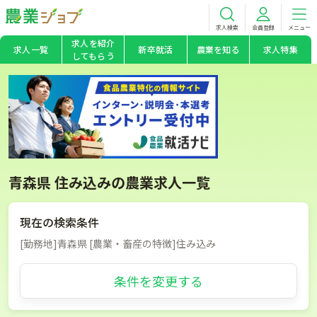
求人検索
会員登録
メニュー
求人を紹介
求人一覧
新卒就活
農業を知る
求人特集
してもらう
青森県 住み込みの農業求人一覧
現在の検索条件
[勤務地]青森県 [農業・畜産の特徴]住み込み
条件を変更する