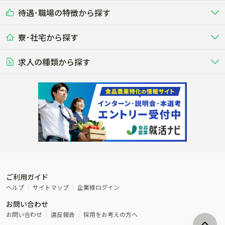
乳牛を繁殖・飼育して生乳を出荷
和牛を繁殖・肥育して市場に出荷す
待遇･職場の特徴から探す
未経験歓迎
社会人未経験歓迎
する牧場
る牧場
九州･沖縄
海外
ドライバー
接客･販売
露地野菜･畑作
施設野菜
農業関連企業
寮･社宅から探す
畑・圃場で野菜・穀物を生産
ビニールハウスで多様な野菜の生産
養豚
社会保険完備
養鶏
家賃補助制度あり
学歴不問
夫婦での応募OK
豚を繁殖・肥育して市場に出荷す
食用鶏や鶏卵を生産し出荷する養鶏
営業･企画
経理･事務
る養豚場
場
農業資材･肥料
種苗
稲作
求人の種類から探す
その他業種
果樹
単身寮あり
世帯寮あり
食事補助あり
残業月20時間以内
50代採用実績あり
週1日～OK
農場設備・肥料・飼料の生産・流
農業用の種や苗の生産・流通・販売
水田で稲を栽培し食用米を生産
果物の栽培・収穫・観光農園など
通・販売
競走馬
研究･開発
その他畜産
WEB･IT
転職おまかせ求人
寮･社宅相談可
林業･造園
漁業･養殖
レースで活躍する馬の手入れや子馬
その他動物の畜産業（羊、ウズラな
賞与実績あり
年間休日100日以上
花卉
植物工場
週2日～OK
AT免許OK
の育成
ど）
木材の植林・伐採・加工、または
魚介類の採捕・養殖、または水産加
農業機械
流通･商社
ビニールハウスで観賞用植物の栽
環境制御された工場で野菜の生産管
その他職種
造園庭師
工場
農業用の機械・機材の開発・販
農産物・農産品の物流・卸し・輸出
培
理
経験者優遇
独立支援可能
売・リース
入
内定まで最短1週間
管理者･幹部採用
製造･加工･販売
福祉
産休･育休取得実績あり
農産物から食品を製造・加工・販
福祉事業と農業生産を連携させたビ
売
ジネス
ご利用ガイド
その他農業関連企業
ヘルプ
サイトマップ
企業様ログイン
農業に密接に関わるその他のビジ
お問い合わせ
ネス
お問い合わせ
違反報告
採用をお考えの方へ