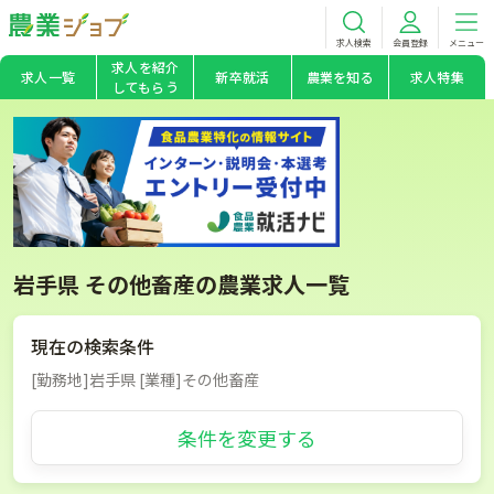
求人検索
会員登録
メニュー
求人を紹介
求人一覧
新卒就活
農業を知る
求人特集
してもらう
岩手県 その他畜産の農業求人一覧
現在の検索条件
[勤務地]岩手県 [業種]その他畜産
条件を変更する