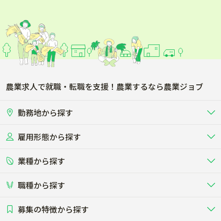
農業求人で就職・転職を支援！農業するなら農業ジョブ
勤務地から探す
雇用形態から探す
北海道
東北
業種から探す
正社員
バイト・アルバイト・パート
関東
北陸･甲信
職種から探す
畜産（酪農･肉牛･養豚･養鶏など）
短期アルバイト
新卒（正社員･インターン）
東海
関西
募集の特徴から探す
農場･牧場･現場職
専門職（獣医師･人工授精師･
その他（独立・副業など）
酪農
肉牛
中国
四国
耕種（野菜･穀物･花卉･果樹など）
削蹄師etc）