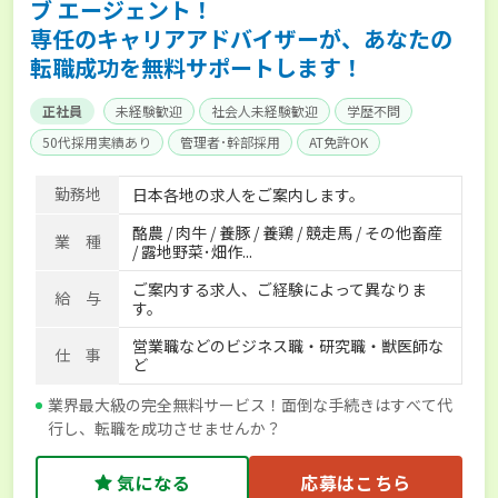
ブ エージェント！
専任のキャリアアドバイザーが、あなたの
転職成功を無料サポートします！
正社員
未経験歓迎
社会人未経験歓迎
学歴不問
50代採用実績あり
管理者･幹部採用
AT免許OK
家賃補助制度あり
食事補助あり
残業月20時間以内
勤務地
日本各地の求人をご案内します。
賞与実績あり
年間休日100日以上
経験者優遇
酪農 / 肉牛 / 養豚 / 養鶏 / 競走馬 / その他畜産
独立支援可能
社会保険完備
単身寮あり
世帯寮あり
業 種
/ 露地野菜･畑作...
寮･社宅相談可
ご案内する求人、ご経験によって異なりま
給 与
す。
営業職などのビジネス職・研究職・獣医師な
仕 事
ど
業界最大級の完全無料サービス！面倒な手続きはすべて代
行し、転職を成功させませんか？
気になる
応募はこちら