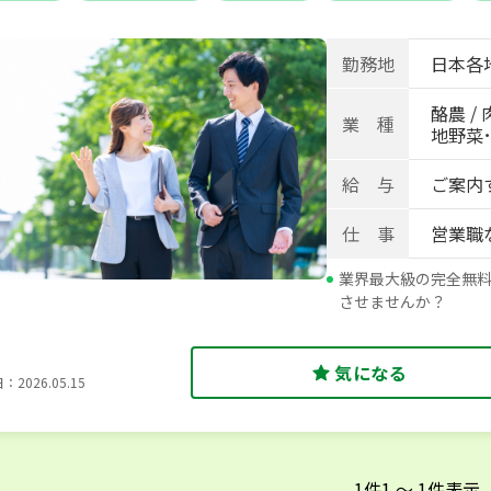
身寮あり
世帯寮あり
寮･社宅相談可
勤務地
日本各
酪農 / 
業 種
地野菜･畑
給 与
ご案内
仕 事
営業職
業界最大級の完全無
させませんか？
気になる
2026.05.15
1
件
1
〜
1
件表示