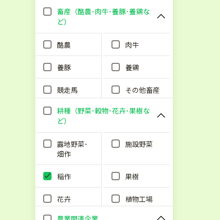
畜産（酪農･肉牛･養豚･養鶏な
ど）
酪農
肉牛
養豚
養鶏
競走馬
その他畜産
耕種（野菜･穀物･花卉･果樹な
ど）
露地野菜･
施設野菜
畑作
稲作
果樹
花卉
植物工場
農業関連企業