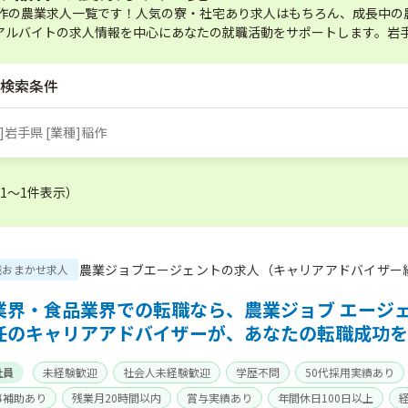
稲作の農業求人一覧です！人気の寮・社宅あり求人はもちろん、成長中の
アルバイトの求人情報を中心にあなたの就職活動をサポートします。岩手
検索条件
]岩手県 [業種]稲作
（1〜1件表示）
農業ジョブエージェントの求人（キャリアアドバイザー
職おまかせ求人
業界・食品業界での転職なら、農業ジョブ エージ
任のキャリアアドバイザーが、あなたの転職成功を
社員
未経験歓迎
社会人未経験歓迎
学歴不問
50代採用実績あり
事補助あり
残業月20時間以内
賞与実績あり
年間休日100日以上