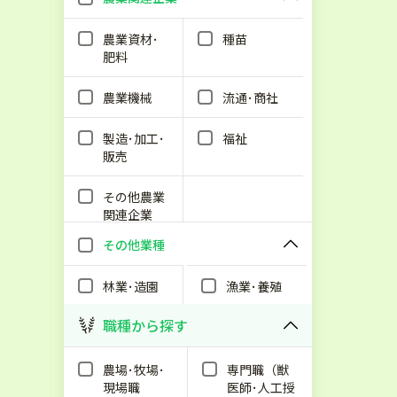
農業資材･
種苗
肥料
農業機械
流通･商社
製造･加工･
福祉
販売
その他農業
関連企業
その他業種
林業･造園
漁業･養殖
職種から探す
農場･牧場･
専門職（獣
現場職
医師･人工授