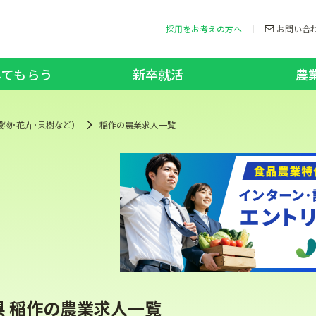
採用をお考えの方へ
お問い合
してもらう
新卒就活
農
穀物･花卉･果樹など）
稲作の農業求人一覧
県 稲作の農業求人一覧