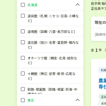
岩手県 
北海道
正社員や
道央圏（札幌･ニセコ･日高･小樽な
ど)
現在の
道南圏（函館･八雲･長万部など)
[勤務地
道北圏（旭川･名寄･富良野･稚内な
ど)
1
全
件 
オホーツク圏（網走･北見･紋別な
ど)
転
十勝圏（帯広･足寄･新得･広尾な
ど)
農
専
釧路･根室圏（釧路･根室･別海･中
標津など)
正
東北
食