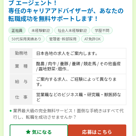
ブ エージェント！
専任のキャリアアドバイザーが、あなたの
転職成功を無料サポートします！
正社員
未経験歓迎
社会人未経験歓迎
学歴不問
50代採用実績あり
管理者･幹部採用
AT免許OK
家賃補助制度あり
食事補助あり
残業月20時間以内
勤務地
日本各地の求人をご案内します。
賞与実績あり
年間休日100日以上
経験者優遇
酪農 / 肉牛 / 養豚 / 養鶏 / 競走馬 / その他畜産
独立支援可能
社会保険完備
単身寮あり
世帯寮あり
業 種
/ 露地野菜･畑作...
寮･社宅相談可
ご案内する求人、ご経験によって異なりま
給 与
す。
営業職などのビジネス職・研究職・獣医師な
仕 事
ど
業界最大級の完全無料サービス！面倒な手続きはすべて代
行し、転職を成功させませんか？
気になる
応募はこちら