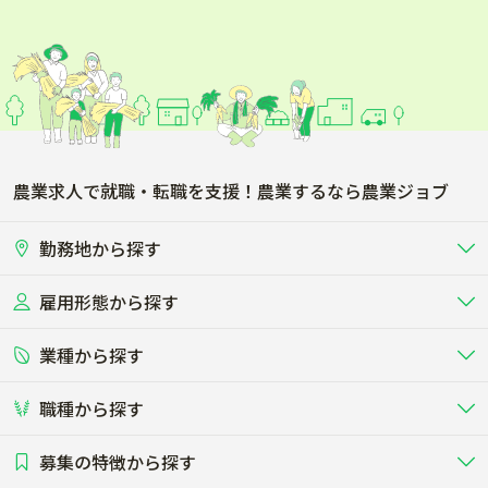
農業求人で就職・転職を支援！農業するなら農業ジョブ
勤務地から探す
雇用形態から探す
北海道
東北
業種から探す
正社員
バイト・アルバイト・パート
関東
北陸･甲信
職種から探す
畜産（酪農･肉牛･養豚･養鶏など）
短期アルバイト
新卒（正社員･インターン）
東海
関西
募集の特徴から探す
農場･牧場･現場職
専門職（獣医師･人工授精師･
その他（独立・副業など）
酪農
肉牛
中国
四国
耕種（野菜･穀物･花卉･果樹など）
削蹄師etc）