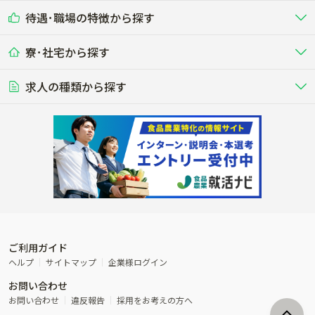
乳牛を繁殖・飼育して生乳を出荷
和牛を繁殖・肥育して市場に出荷す
待遇･職場の特徴から探す
未経験歓迎
社会人未経験歓迎
する牧場
る牧場
九州･沖縄
海外
ドライバー
接客･販売
露地野菜･畑作
施設野菜
農業関連企業
寮･社宅から探す
畑・圃場で野菜・穀物を生産
ビニールハウスで多様な野菜の生産
養豚
社会保険完備
養鶏
家賃補助制度あり
学歴不問
夫婦での応募OK
豚を繁殖・肥育して市場に出荷す
食用鶏や鶏卵を生産し出荷する養鶏
営業･企画
経理･事務
る養豚場
場
農業資材･肥料
種苗
稲作
求人の種類から探す
その他業種
果樹
単身寮あり
世帯寮あり
食事補助あり
残業月20時間以内
50代採用実績あり
週1日～OK
農場設備・肥料・飼料の生産・流
農業用の種や苗の生産・流通・販売
水田で稲を栽培し食用米を生産
果物の栽培・収穫・観光農園など
通・販売
競走馬
研究･開発
その他畜産
WEB･IT
転職おまかせ求人
寮･社宅相談可
林業･造園
漁業･養殖
レースで活躍する馬の手入れや子馬
その他動物の畜産業（羊、ウズラな
賞与実績あり
年間休日100日以上
花卉
植物工場
週2日～OK
AT免許OK
の育成
ど）
木材の植林・伐採・加工、または
魚介類の採捕・養殖、または水産加
農業機械
流通･商社
ビニールハウスで観賞用植物の栽
環境制御された工場で野菜の生産管
その他職種
造園庭師
工場
農業用の機械・機材の開発・販
農産物・農産品の物流・卸し・輸出
培
理
経験者優遇
独立支援可能
売・リース
入
内定まで最短1週間
管理者･幹部採用
製造･加工･販売
福祉
産休･育休取得実績あり
農産物から食品を製造・加工・販
福祉事業と農業生産を連携させたビ
売
ジネス
ご利用ガイド
その他農業関連企業
ヘルプ
サイトマップ
企業様ログイン
農業に密接に関わるその他のビジ
お問い合わせ
ネス
お問い合わせ
違反報告
採用をお考えの方へ