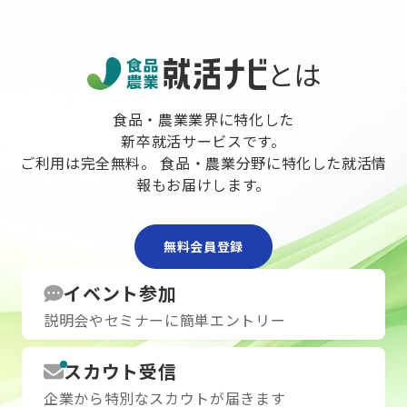
［休憩、合否発表］
１.説明会参加
12時15分～16時15分：最終面接（所要
（２．一次面
時間20分程度）
３.座談会（
※筆記試験合格者のみ
接アドバイス
とは
※最終面接の開始時間は合格通知とと
解消します！
もにお知らせします。最終面接を終え
４.最終選考
た方から1day内定セミナーを終了とさ
→内々定
食品・農業業界に特化した
せていただきます。
※説明会から
新卒就活サービスです。
＝＝＝＝＝＝＝＝＝＝＝＝
1ヶ月でスピ
ご利用は完全無料。 食品・農業分野に特化した就活情
◆事前提出物
日程をご用意
報もお届けします。
履歴書（写真貼付・形式自由）
合の良い日程
※提出期限：参加日の前日まで
※提出方法：ご予約後にご案内いたし
無料会員登録
ます。ご登録のメールアドレスに、提
出方法などを記載したメールをお送り
いたします。
イベント参加
◆当日の準備物
説明会やセミナーに簡単エントリー
・解答用紙2種（※事前にURLを送付い
たします。ダウンロードし印刷した状
態でお手元にご準備ください。事前記
スカウト受信
入不要。）
企業から特別なスカウトが届きます
・シャープペンシル・消しゴム・ボー