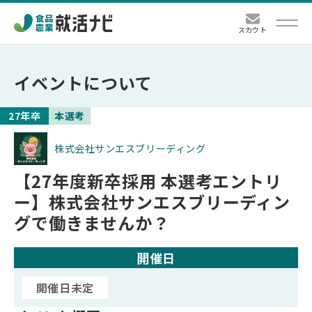
スカウト
メニュー
イベントについて
27年卒
企業一覧
本選考
株式会社サンエスブリーディング
本選考
【27年度新卒採用 本選考エントリ
説明会・セミナー
ー】株式会社サンエスブリーディン
グで働きませんか？
インターン
開催日
会社見学
開催日未定