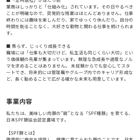
業務はしっかりと「仕組み化」されています。その日やるべき
ことが明確なので、突発的な残業はほとんどありません。仕事
終わりには趣味を楽しんだり、家でゆっくり休んだり。自分の
時間を削ることなく、大好きな動物と関わる仕事を続けられま
す。
■ 焦らず、じっくり成長できる
職場には「仕事も大切だけど、私生活も同じくらい大切」とい
う価値観の先輩が集まっています。無理な急成長や過度なノル
マを求めることはありません。 未経験からでも安心してスタ
ートでき、将来的には管理職やグループ内でのキャリア形成な
ど、長く勤めることで広がる確かな未来も用意しています。
事業内容
私たちは、美味しい肉豚の”親”となる「SPF種豚」を育てる、
日本SPF豚協会認定農場です。
【SPF豚とは】
徹底的に病気を排除し、健康に育てられた豚のことです。日本