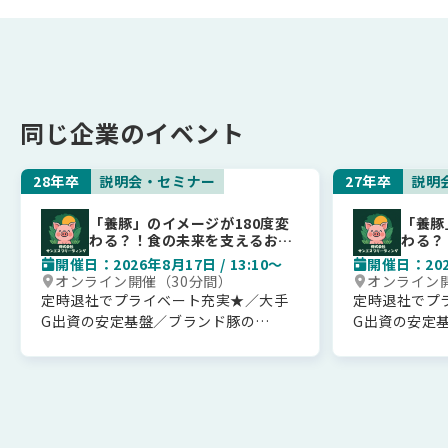
同じ企業のイベント
28年卒
説明会・セミナー
27年卒
説明
「養豚」のイメージが180度変
「養豚
わる？！食の未来を支えるお仕
わる？
事＜WEB会社説明会＞【28卒】
事＜W
開催日：2026年8月17日 / 13:10〜
開催日：2026
＞【2
オンライン開催（30分間）
オンライン
定時退社でプライベート充実★／大手
定時退社でプ
G出資の安定基盤／ブランド豚の
G出資の安定
「親」を育てる専門農場
「親」を育て
【内容】
【内容】
・当社の事業内容や仕事内容、採用情
・当社の事業
報に関する説明
報に関する説
・キャリアイメージ紹介
・キャリアイ
育てるのは、日本SPF豚協会認定の
育てるのは、日