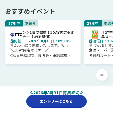
「SPF豚」。いわば豚肉界のエリート
「SPF豚」
おすすめイベント
です。 今回は、そんな特別な豚を育て
です。 今回
る仕事の裏側と、「残業ほぼなし」
る仕事の裏側
「オフも充実」という意外な働き方を
「オフも充実
27年卒
本選考
27年卒
本選
WEBでまるっとご紹介します！
WEBでまる
【こんな方はぜひ！】
【こんな方は
＞＞1日で完結！1DAY内定セミ
【27
ナー【WEB開催】
品スー
「生き物や豚が好き」
「生き物や豚
開催日：2026年8月11日 / 09:30〜
開催日：2026
別選考
「BtoB企業の事業内容はイメージが湧
「BtoB企業
Zoomにて開催いたします。Wifi環
【WEB】オ
かないが知りたい」
かないが知り
境が整った場所でご参加ください。
て）
＼1DAY内定セミナー／
食品スーパー業
「会社の雰囲気が自分に合っているか
「会社の雰囲
※詳細はご予約後、メールでお送り
◎1日完結型で、説明会・筆記試験・最
考短縮ルート
知りたい」
します。
知りたい」
終面接のすべてを実施します！
獲得できる首
少しでも興味のある方は是非ご参加く
少しでも興味
◎知識を試すような試験は一切ござい
明会です。
ださい！皆さんにお会いできることを
ださい！皆さ
ません！
首都圏でのキ
楽しみにしています。
楽しみにして
オンラインでの開催です。ご参加お待
様に向けた、
ちしております！！
会社説明会と
◆当日の予定◆＝＝＝＝＝
考のため、筆
2026年8月31日募集締切
9時20分：受付開始
安心してご参
9時30分：事業概要説明、役員からの
ご予約確認後
エントリーはこちら
メッセージ（70分程度）、筆記試験
をお送りいた
(70分程度）
■ 選考フロー