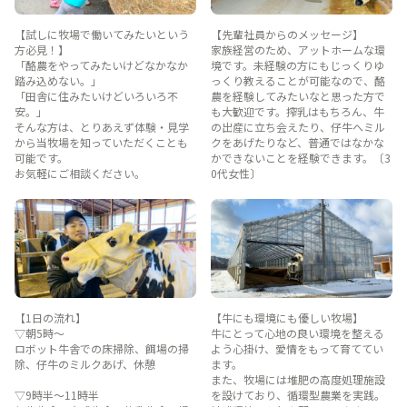
【試しに牧場で働いてみたいという
【先輩社員からのメッセージ】
方必見！】
家族経営のため、アットホームな環
「酪農をやってみたいけどなかなか
境です。未経験の方にもじっくりゆ
踏み込めない。」
っくり教えることが可能なので、酪
「田舎に住みたいけどいろいろ不
農を経験してみたいなと思った方で
安。」
も大歓迎です。搾乳はもちろん、牛
そんな方は、とりあえず体験・見学
の出産に立ち会えたり、仔牛へミル
から当牧場を知っていただくことも
クをあげたりなど、普通ではなかな
可能です。
かできないことを経験できます。〔3
お気軽にご相談ください。
0代女性〕
【1日の流れ】
【牛にも環境にも優しい牧場】
▽朝5時～
牛にとって心地の良い環境を整える
ロボット牛舎での床掃除、餌場の掃
よう心掛け、愛情をもって育ててい
除、仔牛のミルクあげ、休憩
ます。
また、牧場には堆肥の高度処理施設
▽9時半～11時半
を設けており、循環型農業を実践。