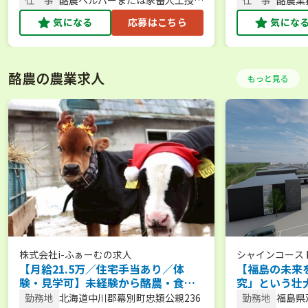
仕 事
酪農ヘルパーまたは家畜人工授精
仕 事
酪農業
師
気になる
応募はこちら
気にな
酪農の農業求人
もっと見る
株式会社i-ふぁーむ
の求人
シャインコース
【月給21.5万／住宅手当あり／体
【福島の未来
験・見学可】未経験から酪農・食
究」という壮
育・6次化まで幅広く学べる環境で一
なたの市場価
勤務地
北海道中川郡幕別町忠類公親236
勤務地
福島県