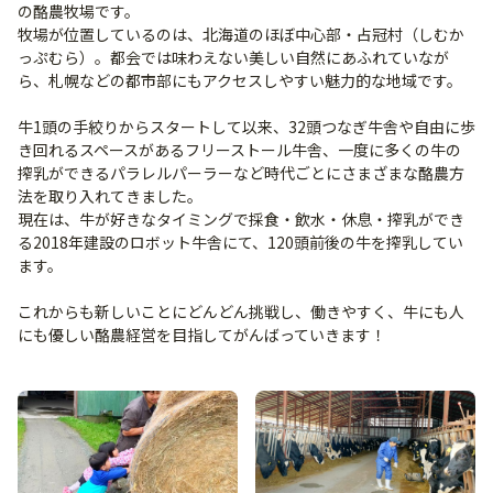
の酪農牧場です。
牧場が位置しているのは、北海道のほぼ中心部・占冠村（しむか
っぷむら）。都会では味わえない美しい自然にあふれていなが
ら、札幌などの都市部にもアクセスしやすい魅力的な地域です。
牛1頭の手絞りからスタートして以来、32頭つなぎ牛舎や自由に歩
き回れるスペースがあるフリーストール牛舎、一度に多くの牛の
搾乳ができるパラレルパーラーなど時代ごとにさまざまな酪農方
法を取り入れてきました。
現在は、牛が好きなタイミングで採食・飲水・休息・搾乳ができ
る2018年建設のロボット牛舎にて、120頭前後の牛を搾乳してい
ます。
これからも新しいことにどんどん挑戦し、働きやすく、牛にも人
にも優しい酪農経営を目指してがんばっていきます！