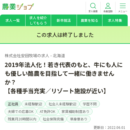
求人検索
会員登録
メニュー
求人を紹介
求人一覧
新卒就活
農業を知る
求人特集
してもらう
この求人は終了しました
株式会社安田牧場の求人 - 北海道
2019年法人化！若き代表のもと、牛にも人に
も優しい酪農を目指して一緒に働きません
か？
【各種手当充実／リゾート施設が近い】
正社員
未経験歓迎
社会人未経験歓迎
学歴不問
夫婦での応募OK
AT免許OK
家賃補助制度あり
残業月20時間以内
社会保険完備
単身寮あり
更新日：2022.06.01