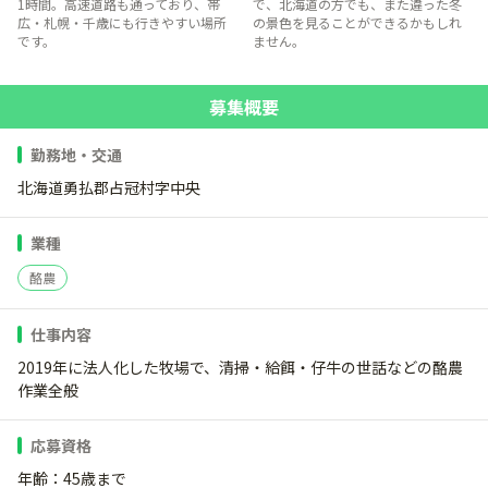
1時間。高速道路も通っており、帯
で、北海道の方でも、また違った冬
広・札幌・千歳にも行きやすい場所
の景色を見ることができるかもしれ
です。
ません。
募集概要
勤務地・交通
北海道勇払郡占冠村字中央
業種
酪農
仕事内容
2019年に法人化した牧場で、清掃・給餌・仔牛の世話などの酪農
作業全般
応募資格
年齢：45歳まで