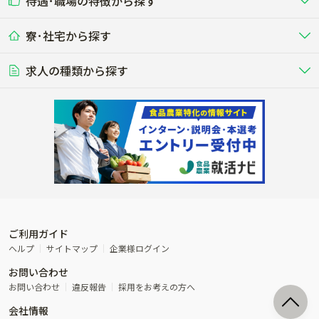
待遇･職場の特徴から探す
未経験歓迎
社会人未経験歓迎
する牧場
る牧場
九州･沖縄
海外
ドライバー
接客･販売
露地野菜･畑作
施設野菜
農業関連企業
寮･社宅から探す
畑・圃場で野菜・穀物を生産
ビニールハウスで多様な野菜の生産
養豚
社会保険完備
養鶏
家賃補助制度あり
学歴不問
夫婦での応募OK
豚を繁殖・肥育して市場に出荷す
食用鶏や鶏卵を生産し出荷する養鶏
営業･企画
経理･事務
る養豚場
場
農業資材･肥料
種苗
稲作
求人の種類から探す
その他業種
果樹
単身寮あり
世帯寮あり
食事補助あり
残業月20時間以内
50代採用実績あり
週1日～OK
農場設備・肥料・飼料の生産・流
農業用の種や苗の生産・流通・販売
水田で稲を栽培し食用米を生産
果物の栽培・収穫・観光農園など
通・販売
競走馬
研究･開発
その他畜産
WEB･IT
転職おまかせ求人
寮･社宅相談可
林業･造園
漁業･養殖
レースで活躍する馬の手入れや子馬
その他動物の畜産業（羊、ウズラな
賞与実績あり
年間休日100日以上
花卉
植物工場
週2日～OK
AT免許OK
の育成
ど）
木材の植林・伐採・加工、または
魚介類の採捕・養殖、または水産加
農業機械
流通･商社
ビニールハウスで観賞用植物の栽
環境制御された工場で野菜の生産管
その他職種
造園庭師
工場
農業用の機械・機材の開発・販
農産物・農産品の物流・卸し・輸出
培
理
経験者優遇
独立支援可能
売・リース
入
内定まで最短1週間
管理者･幹部採用
製造･加工･販売
福祉
産休･育休取得実績あり
農産物から食品を製造・加工・販
福祉事業と農業生産を連携させたビ
売
ジネス
ご利用ガイド
その他農業関連企業
ヘルプ
サイトマップ
企業様ログイン
農業に密接に関わるその他のビジ
お問い合わせ
ネス
お問い合わせ
違反報告
採用をお考えの方へ
会社情報