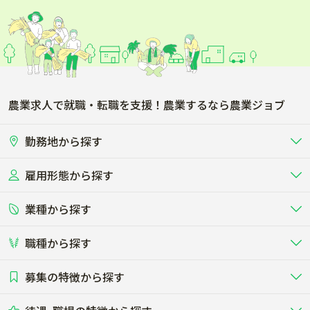
農業求人で就職・転職を支援！農業するなら農業ジョブ
勤務地から探す
雇用形態から探す
北海道
東北
業種から探す
正社員
バイト・アルバイト・パート
関東
北陸･甲信
職種から探す
畜産（酪農･肉牛･養豚･養鶏など）
短期アルバイト
新卒（正社員･インターン）
東海
関西
募集の特徴から探す
農場･牧場･現場職
専門職（獣医師･人工授精師･
その他（独立・副業など）
酪農
肉牛
中国
四国
耕種（野菜･穀物･花卉･果樹など）
削蹄師etc）
乳牛を繁殖・飼育して生乳を出荷
和牛を繁殖・肥育して市場に出荷す