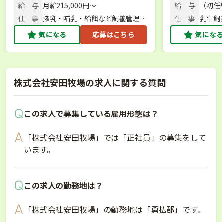
緒に牧場を盛り上げませんか？
ませんか？
松24
給 与
月給215,000円～
給 与
（初任給
220,7
仕 事
搾乳・哺乳・給餌など飼養管理、
仕 事
乳牛飼
酪農体験サポート
気になる
応募はこちら
気にな
株式会社安田牧場の求人に関する質問
この求人で募集している雇用形態は？
「株式会社安田牧場」では「正社員」の募集をして
います。
この求人の勤務地は？
「株式会社安田牧場」の勤務地は「勇払郡」です。