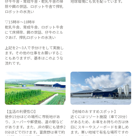
仔牛牛舎・育成牛舎・乾乳牛舎の掃
地球環境にも気を配っています。
除や餌の世話、ロボット牛舎で搾乳
ロボットの水洗い
▽15時半～18時半
乾乳牛舎、育成牛舎、ロボット牛舎
にて床掃除、餌の世話、仔牛のミル
クあげ、搾乳ロボットの水洗い
上記を2～3人で手分けをして実施し
ます。その他の仕事をお願いするこ
ともありますが、基本はこのような
流れです。
【生活の利便性◎】
【地域のおすすめスポット】
徒歩15分ほどの場所に市街地があ
近くにはリゾート施設（車で20分）
り、スーパーや郵便局、道の駅など
があるため、お車をお持ちの方は休
があります。また、JRの駅にも徒歩2
日にスキーやスノーボードを楽しめ
0分ほどで行けます。富良野は車で約
ます。寒い地域で有名な場所ですの