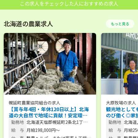
この求人をチェックした人におすすめの求人
北海道の農業求人
もっと見る
幌延町農業協同組合
の求人
大原牧場
の求人
【賞与年4回・年休120日以上】北海
観光地として
道の大自然で地域に貢献！安定環境
のび働く◎家
で未経験から酪農に挑戦
で、酪農の全
勤務地
北海道天塩郡幌延町2条北1丁目
勤務地
北海道
す！ 【月給2
14番地
給 与
月給198,000円～
給 与
月給25
用】