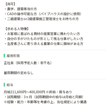
【尚可】
・農学、建築専攻の方
・CADの操作可能な方（パイプハウスの設計に使用）
・二級建築士or2級建築施工管理技士をお持ちの方
【求める人物像】
・お客様に喜ばれる商材の提案営業に携わりたい方
・自分の手がけたものが形として残る仕事がしたい方
・生産者さんに寄り添える農業の仕事に興味がある方
雇用形態
正社員〔採用予定人数：若干名〕
雇用期間の定めなし
給与
月給211,600円～400,000円 ※昇給・賞与あり
・試用期間：3ヶ月（試用期間中の給与は月給と同額）
※経験・能力・年齢等を考慮の上、当社規定により優遇