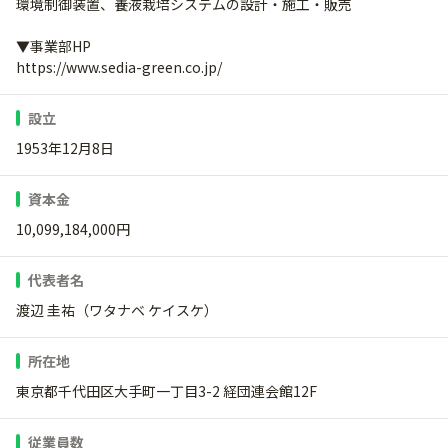
環境制御装置、養液栽培システムの設計・施工・販売
▼事業部HP
https://www.sedia-green.co.jp/
設立
1953年12月8日
資本金
10,099,184,000円
代表者名
渡辺 圭祐（ワタナベ ケイスケ）
所在地
東京都千代田区大手町一丁目3-2 経団連会館12F
従業員数