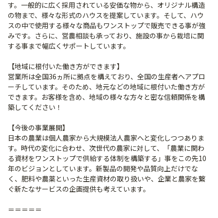
す。一般的に広く採用されている安価な物から、オリジナル構造
の物まで、様々な形式のハウスを提案しています。そして、ハウ
スの中で使用する様々な商品もワンストップで販売できる事が強
みです。さらに、営農相談も承っており、施設の事から栽培に関
する事まで幅広くサポートしています。
【地域に根付いた働き方ができます】
営業所は全国36ヵ所に拠点を構えており、全国の生産者へアプロ
ーチしています。そのため、地元などの地域に根付いた働き方が
できます。お客様を含め、地域の様々な方々と密な信頼関係を構
築してください！
【今後の事業展開】
日本の農業は個人農家から大規模法人農家へと変化しつつありま
す。時代の変化に合わせ、次世代の農家に対して、「農業に関わ
る資材をワンストップで供給する体制を構築する」事をこの先10
年のビジョンとしています。新製品の開発や品質向上だけでな
く、肥料や農薬といった生産資材の取り扱いや、企業と農家を繋
ぐ新たなサービスの企画提供も考えています。
＝＝＝＝＝