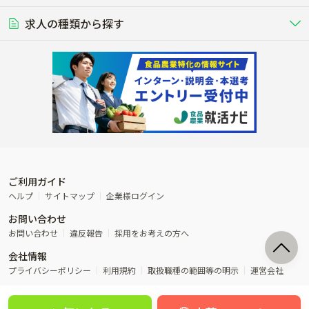
豚を繁殖・肥育して市場に出荷す
食用鶏や鶏卵を生産し出荷する養鶏
営業･企画
経理･事務
る養豚場
場
農業資材･肥料
種苗
稲作
求人の種類から探す
その他業種
果樹
単身寮あり
世帯寮あり
食事補助あり
残業月20時間以内
50代採用実績あり
週1日～OK
農場設備・肥料・飼料の生産・流
農業用の種や苗の生産・流通・販売
水田で稲を栽培し食用米を生産
果物の栽培・収穫・観光農園など
通・販売
競走馬
研究･開発
その他畜産
WEB･IT
転職おまかせ求人
寮･社宅相談可
林業･造園
漁業･養殖
レースで活躍する馬の手入れや子馬
その他動物の畜産業（羊、ウズラな
賞与実績あり
年間休日100日以上
花卉
植物工場
週2日～OK
AT免許OK
の育成
ど）
木材の植林・伐採・加工、または
魚介類の採捕・養殖、または水産加
農業機械
流通･商社
ビニールハウスで観賞用植物の栽
環境制御された工場で野菜の生産管
その他職種
造園庭師
工場
農業用の機械・機材の開発・販
農産物・農産品の物流・卸し・輸出
培
理
経験者優遇
独立支援可能
売・リース
入
内定まで最短1週間
管理者･幹部採用
製造･加工･販売
福祉
産休･育休取得実績あり
農産物から食品を製造・加工・販
福祉事業と農業生産を連携させたビ
売
ジネス
ご利用ガイド
その他農業関連企業
ヘルプ
サイトマップ
企業様ログイン
農業に密接に関わるその他のビジ
お問い合わせ
ネス
お問い合わせ
違反報告
採用をお考えの方へ
会社情報
プライバシーポリシー
利用規約
取扱職種の範囲等の明示
運営会社