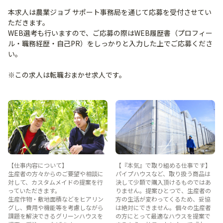
本求人は農業ジョブ サポート事務局を通じて応募を受付させてい
ただきます。
WEB選考も行いますので、ご応募の際はWEB履歴書（プロフィー
ル・職務経歴・自己PR）をしっかりと入力した上でご応募くださ
い。
※この求人は転職おまかせ求人です。
【仕事内容について】
【『本気』で取り組める仕事です】
生産者の方々からのご要望や相談に
パイプハウスなど、取り扱う商品は
対して、カスタムメイドの提案を行
決して少額で購入頂けるものではあ
っていただきます。
りません。提案ひとつで、生産者の
生産作物・敷地面積などをヒアリン
方の生活が変わってくるため、妥協
グし、費用や機能等を考慮しながら
は絶対にできません。個々の生産者
課題を解決できるグリーンハウスを
の方にとって最適なハウスを提案で