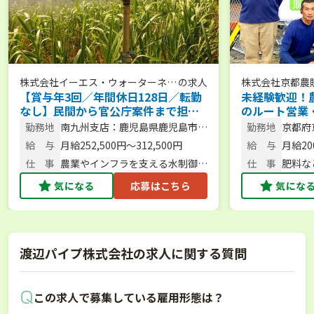
株式会社イーエス・ウォーターネッ
の求人
株式会社京都農
【賞与年3回／年間休日128日／転勤
未経験歓迎！
ト
なし】民間から官公庁案件まで担
のルート営業
当！農業用散水機トップメーカーの
イム制／完全週
勤務地
南九州支店：鹿児島県鹿児島市下
勤務地
京都府
提案営業職＜鹿児島勤務＞
手当充実◎】
荒田4丁目54番15号
町1-1
給 与
月給252,500円～312,500円
給 与
月給200
仕 事
農業やインフラを支える水制御機
仕 事
肥料な
器・散水システムの提案営業
気になる
応募はこちら
気にな
渡辺パイプ株式会社の求人に関する質問
この求人で募集している雇用形態は？