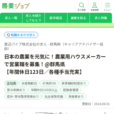
求人検索
会員登録
メニュー
求人を紹介
求人一覧
新卒就活
農業を知る
求人特集
してもらう
転職おまかせ求人
渡辺パイプ株式会社の求人 - 群馬県（キャリアアドバイザー経
由）
日本の農業を元気に！農業用ハウスメーカー
で営業職を募集！@群馬県
【年間休日123日／各種手当充実】
正社員
未経験歓迎
AT免許OK
家賃補助制度あり
賞与実績あり
年間休日100日以上
経験者優遇
産休･育休取得実績あり
社会保険完備
単身寮あり
更新日：2024.08.01