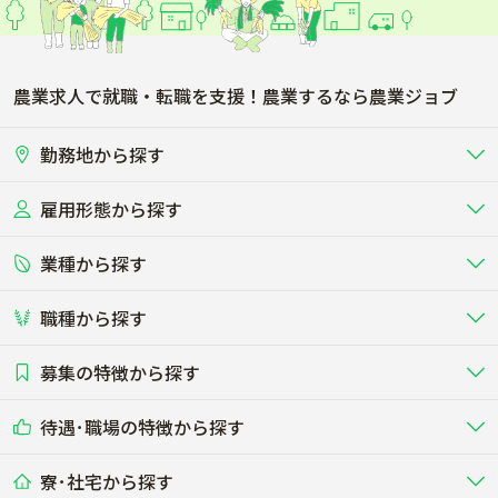
農業求人で就職・転職を支援！農業するなら農業ジョブ
勤務地から探す
雇用形態から探す
北海道
東北
業種から探す
正社員
バイト・アルバイト・パート
関東
北陸･甲信
職種から探す
畜産（酪農･肉牛･養豚･養鶏など）
短期アルバイト
新卒（正社員･インターン）
東海
関西
募集の特徴から探す
農場･牧場･現場職
専門職（獣医師･人工授精師･
その他（独立・副業など）
酪農
肉牛
中国
四国
耕種（野菜･穀物･花卉･果樹など）
削蹄師etc）
乳牛を繁殖・飼育して生乳を出荷
和牛を繁殖・肥育して市場に出荷す
待遇･職場の特徴から探す
未経験歓迎
社会人未経験歓迎
する牧場
る牧場
九州･沖縄
海外
ドライバー
接客･販売
露地野菜･畑作
施設野菜
農業関連企業
寮･社宅から探す
畑・圃場で野菜・穀物を生産
ビニールハウスで多様な野菜の生産
養豚
社会保険完備
養鶏
家賃補助制度あり
学歴不問
夫婦での応募OK