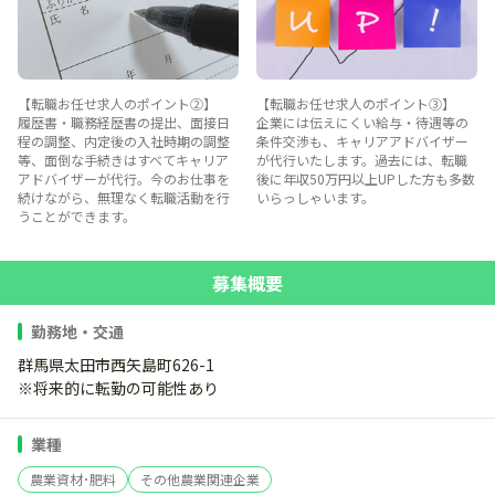
【転職お任せ求人のポイント②】
【転職お任せ求人のポイント③】
履歴書・職務経歴書の提出、面接日
企業には伝えにくい給与・待遇等の
程の調整、内定後の入社時期の調整
条件交渉も、キャリアアドバイザー
等、面倒な手続きはすべてキャリア
が代行いたします。過去には、転職
アドバイザーが代行。今のお仕事を
後に年収50万円以上UPした方も多数
続けながら、無理なく転職活動を行
いらっしゃいます。
うことができます。
募集概要
勤務地・交通
群馬県太田市西矢島町626-1
※将来的に転勤の可能性あり
業種
農業資材･肥料
その他農業関連企業