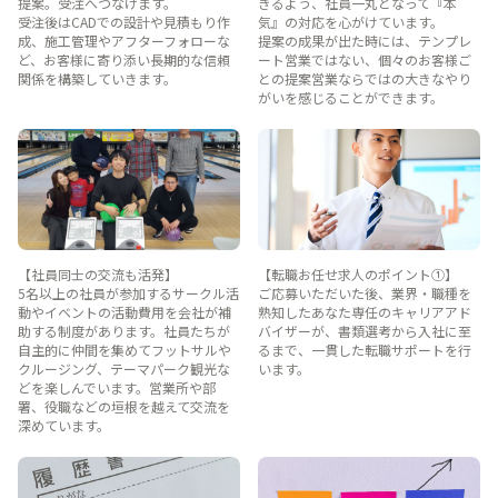
提案。受注へつなげます。
きるよう、社員一丸となって『本
受注後はCADでの設計や見積もり作
気』の対応を心がけています。
成、施工管理やアフターフォローな
提案の成果が出た時には、テンプレ
ど、お客様に寄り添い長期的な信頼
ート営業ではない、個々のお客様ご
関係を構築していきます。
との提案営業ならではの大きなやり
がいを感じることができます。
【社員同士の交流も活発】
【転職お任せ求人のポイント①】
5名以上の社員が参加するサークル活
ご応募いただいた後、業界・職種を
動やイベントの活動費用を会社が補
熟知したあなた専任のキャリアアド
助する制度があります。社員たちが
バイザーが、書類選考から入社に至
自主的に仲間を集めてフットサルや
るまで、一貫した転職サポートを行
クルージング、テーマパーク観光な
います。
どを楽しんでいます。営業所や部
署、役職などの垣根を越えて交流を
深めています。