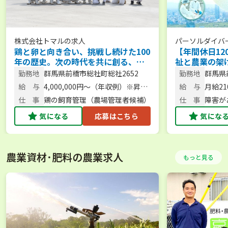
株式会社トマル
の求人
パーソルダイバ
鶏と卵と向き合い、挑戦し続けた100
【年間休日12
年の歴史。次の時代を共に創る、農
祉と農業の架
場長候補を募集。 【未経験歓迎／人
「できた！」
勤務地
群馬県前橋市総社町総社2652
勤務地
群馬県
柄重視】
勤務／安心の
地22
給 与
4,000,000円～（年収例）※昇
給 与
月給210
給・賞与あり
仕 事
鶏の飼育管理（農場管理者候補）
仕 事
障害が
気になる
応募はこちら
気にな
農業資材･肥料の農業求人
もっと見る