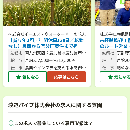
株式会社イーエス・ウォーターネッ
の求人
株式会社京都農
【賞与年3回／年間休日128日／転勤
未経験歓迎！
ト
なし】民間から官公庁案件まで担
のルート営業
当！農業用散水機トップメーカーの
イム制／完全週
勤務地
南九州支店：鹿児島県鹿児島市下
勤務地
京都府
提案営業職＜鹿児島勤務＞
手当充実◎】
荒田4丁目54番15号
町1-1
給 与
月給252,500円～312,500円
給 与
月給200
仕 事
農業やインフラを支える水制御機
仕 事
肥料な
器・散水システムの提案営業
気になる
応募はこちら
気にな
渡辺パイプ株式会社の求人に関する質問
この求人で募集している雇用形態は？