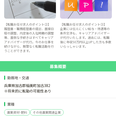
【転職お任せ求人のポイント②】
【転職お任せ求人のポイント③】
履歴書・職務経歴書の提出、面接日
企業には伝えにくい給与・待遇等の
程の調整、内定後の入社時期の調整
条件交渉も、キャリアアドバイザー
等、面倒な手続きはすべてキャリア
が代行いたします。過去には、転職
アドバイザーが代行。今のお仕事を
後に年収50万円以上UPした方も多数
続けながら、無理なく転職活動を行
いらっしゃいます。
うことができます。
募集概要
勤務地・交通
兵庫県加古郡稲美町加古382
※将来的に転勤の可能性あり
業種
農業資材･肥料
その他農業関連企業