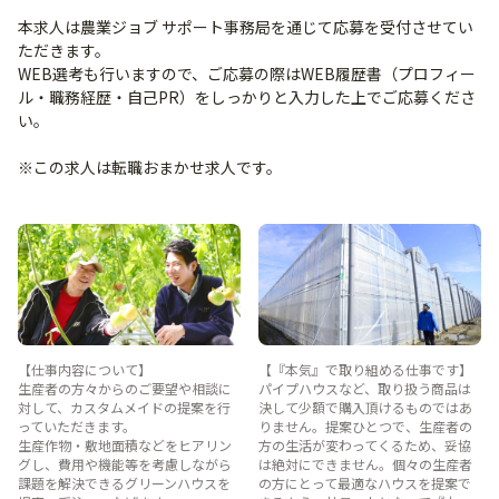
本求人は農業ジョブ サポート事務局を通じて応募を受付させてい
ただきます。
WEB選考も行いますので、ご応募の際はWEB履歴書（プロフィー
ル・職務経歴・自己PR）をしっかりと入力した上でご応募くださ
い。
※この求人は転職おまかせ求人です。
【仕事内容について】
【『本気』で取り組める仕事です】
生産者の方々からのご要望や相談に
パイプハウスなど、取り扱う商品は
対して、カスタムメイドの提案を行
決して少額で購入頂けるものではあ
っていただきます。
りません。提案ひとつで、生産者の
生産作物・敷地面積などをヒアリン
方の生活が変わってくるため、妥協
グし、費用や機能等を考慮しながら
は絶対にできません。個々の生産者
課題を解決できるグリーンハウスを
の方にとって最適なハウスを提案で