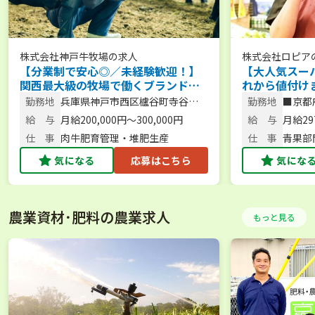
株式会社神戸牛牧場
の求人
株式会社ロピア
【分業制で安心◎／未経験歓迎！】
【大人気スー
関西最大級の牧場で働くブランド牛
れから値付け
飼育スタッフ
り場を動かす
勤務地
兵庫県神戸市西区櫨谷町寺谷
勤務地
■京都
西エリア＞
1242-60
給 与
月給200,000円～300,000円
給 与
月給29
仕 事
肉牛肥育管理・堆肥生産
仕 事
青果部
売
気になる
応募はこちら
気にな
農業資材･肥料の農業求人
もっと見る