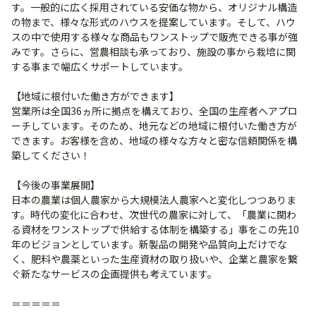
す。一般的に広く採用されている安価な物から、オリジナル構造
の物まで、様々な形式のハウスを提案しています。そして、ハウ
スの中で使用する様々な商品もワンストップで販売できる事が強
みです。さらに、営農相談も承っており、施設の事から栽培に関
する事まで幅広くサポートしています。
【地域に根付いた働き方ができます】
営業所は全国36ヵ所に拠点を構えており、全国の生産者へアプロ
ーチしています。そのため、地元などの地域に根付いた働き方が
できます。お客様を含め、地域の様々な方々と密な信頼関係を構
築してください！
【今後の事業展開】
日本の農業は個人農家から大規模法人農家へと変化しつつありま
す。時代の変化に合わせ、次世代の農家に対して、「農業に関わ
る資材をワンストップで供給する体制を構築する」事をこの先10
年のビジョンとしています。新製品の開発や品質向上だけでな
く、肥料や農薬といった生産資材の取り扱いや、企業と農家を繋
ぐ新たなサービスの企画提供も考えています。
＝＝＝＝＝