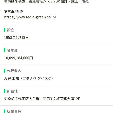
環境制御装置、養液栽培システムの設計・施工・販売
▼事業部HP
https://www.sedia-green.co.jp/
設立
1953年12月8日
資本金
10,099,184,000円
代表者名
渡辺 圭祐（ワタナベ ケイスケ）
所在地
東京都千代田区大手町一丁目3-2 経団連会館12F
従業員数