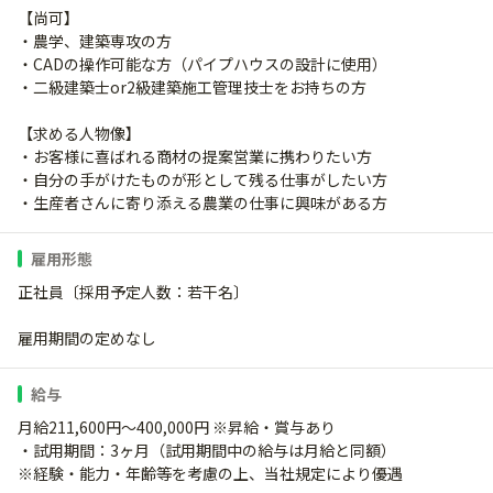
【尚可】
・農学、建築専攻の方
・CADの操作可能な方（パイプハウスの設計に使用）
・二級建築士or2級建築施工管理技士をお持ちの方
【求める人物像】
・お客様に喜ばれる商材の提案営業に携わりたい方
・自分の手がけたものが形として残る仕事がしたい方
・生産者さんに寄り添える農業の仕事に興味がある方
雇用形態
正社員〔採用予定人数：若干名〕
雇用期間の定めなし
給与
月給211,600円～400,000円 ※昇給・賞与あり
・試用期間：3ヶ月（試用期間中の給与は月給と同額）
※経験・能力・年齢等を考慮の上、当社規定により優遇