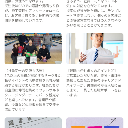
提案。受注へつなげます。
きるよう、社員一丸となって『本
受注後はCADでの設計や見積もり作
気』の対応を心がけています。
成、施工管理やアフターフォローな
提案の成果が出た時には、テンプレ
ど、お客様に寄り添い長期的な信頼
ート営業ではない、個々のお客様ご
関係を構築していきます。
との提案営業ならではの大きなやり
がいを感じることができます。
【社員同士の交流も活発】
【転職お任せ求人のポイント①】
5名以上の社員が参加するサークル活
ご応募いただいた後、業界・職種を
動やイベントの活動費用を会社が補
熟知したあなた専任のキャリアアド
助する制度があります。社員たちが
バイザーが、書類選考から入社に至
自主的に仲間を集めてフットサルや
るまで、一貫した転職サポートを行
クルージング、テーマパーク観光な
います。
どを楽しんでいます。営業所や部
署、役職などの垣根を越えて交流を
深めています。