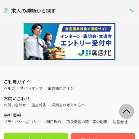
豚を繁殖・肥育して市場に出荷す
食用鶏や鶏卵を生産し出荷する養鶏
営業･企画
経理･事務
る養豚場
場
農業資材･肥料
種苗
稲作
求人の種類から探す
その他業種
果樹
単身寮あり
世帯寮あり
食事補助あり
残業月20時間以内
50代採用実績あり
週1日～OK
農場設備・肥料・飼料の生産・流
農業用の種や苗の生産・流通・販売
水田で稲を栽培し食用米を生産
果物の栽培・収穫・観光農園など
通・販売
競走馬
研究･開発
その他畜産
WEB･IT
転職おまかせ求人
寮･社宅相談可
林業･造園
漁業･養殖
レースで活躍する馬の手入れや子馬
その他動物の畜産業（羊、ウズラな
賞与実績あり
年間休日100日以上
花卉
植物工場
週2日～OK
AT免許OK
の育成
ど）
木材の植林・伐採・加工、または
魚介類の採捕・養殖、または水産加
農業機械
流通･商社
ビニールハウスで観賞用植物の栽
環境制御された工場で野菜の生産管
その他職種
造園庭師
工場
農業用の機械・機材の開発・販
農産物・農産品の物流・卸し・輸出
培
理
経験者優遇
独立支援可能
売・リース
入
内定まで最短1週間
管理者･幹部採用
製造･加工･販売
福祉
産休･育休取得実績あり
農産物から食品を製造・加工・販
福祉事業と農業生産を連携させたビ
売
ジネス
ご利用ガイド
その他農業関連企業
ヘルプ
サイトマップ
企業様ログイン
農業に密接に関わるその他のビジ
お問い合わせ
ネス
お問い合わせ
違反報告
採用をお考えの方へ
会社情報
プライバシーポリシー
利用規約
取扱職種の範囲等の明示
運営会社