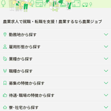
農業求人で就職・転職を支援！農業するなら農業ジョブ
勤務地から探す
雇用形態から探す
北海道
東北
業種から探す
正社員
バイト・アルバイト・パート
関東
北陸･甲信
職種から探す
畜産（酪農･肉牛･養豚･養鶏など）
短期アルバイト
新卒（正社員･インターン）
東海
関西
募集の特徴から探す
農場･牧場･現場職
専門職（獣医師･人工授精師･
その他（独立・副業など）
酪農
肉牛
中国
四国
耕種（野菜･穀物･花卉･果樹など）
削蹄師etc）
乳牛を繁殖・飼育して生乳を出荷
和牛を繁殖・肥育して市場に出荷す
待遇･職場の特徴から探す
未経験歓迎
社会人未経験歓迎
する牧場
る牧場
九州･沖縄
海外
ドライバー
接客･販売
露地野菜･畑作
施設野菜
農業関連企業
寮･社宅から探す
畑・圃場で野菜・穀物を生産
ビニールハウスで多様な野菜の生産
養豚
社会保険完備
養鶏
家賃補助制度あり
学歴不問
夫婦での応募OK