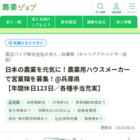
求人検索
会員登録
メニュー
求人を紹介
求人一覧
新卒就活
農業を知る
求人特集
してもらう
転職おまかせ求人
渡辺パイプ株式会社の求人 - 兵庫県（キャリアアドバイザー経
由）
日本の農業を元気に！農業用ハウスメーカー
で営業職を募集！@兵庫県
【年間休日123日／各種手当充実】
正社員
未経験歓迎
AT免許OK
家賃補助制度あり
賞与実績あり
年間休日100日以上
経験者優遇
産休･育休取得実績あり
社会保険完備
単身寮あり
更新日：2024.08.01