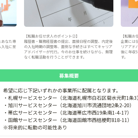
【転職お任せ求人のポイント②】
【転職お
たあなた専
履歴書・職務経歴書の提出、面接日程の調整、内定後
企業には
ら入社に至
の入社時期の調整等、面倒な手続きはすべてキャリア
リアアド
。
アドバイザーが代行。今のお仕事を続けながら、無理
後に年収
なく転職活動を行うことができます。
す。
募集概要
希望に応じ下記いずれかの事業所に配属となります。
・札幌サービスセンター（北海道札幌市白石区菊水元町1条3
・旭川サービスセンター（北海道旭川市流通団地2条2-20）
・帯広サービスセンター（北海道帯広市西19条南1-4-17）
・函館サービスセンター（北海道函館市西桔梗町818-11）
※将来的に転勤の可能性あり