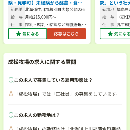
験・見学可】未経験から酪農・食
究」という壮
育・6次化まで幅広く学べる環境で一
なたの市場価
勤務地
北海道中川郡幕別町忠類公親236
勤務地
福島県
緒に牧場を盛り上げませんか？
ませんか？
松24
給 与
月給215,000円～
給 与
（初任給
220,7
仕 事
搾乳・哺乳・給餌など飼養管理、
仕 事
乳牛飼
酪農体験サポート
気になる
応募はこちら
気にな
成松牧場の求人に関する質問
この求人で募集している雇用形態は？
「成松牧場」では「正社員」の募集をしています。
この求人の勤務地は？
「成松牧場」の勤務地は「北海道上川郡清水町字熊