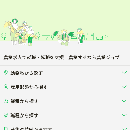
農業求人で就職・転職を支援！農業するなら農業ジョブ
勤務地から探す
雇用形態から探す
北海道
東北
業種から探す
正社員
バイト・アルバイト・パート
関東
北陸･甲信
職種から探す
畜産（酪農･肉牛･養豚･養鶏など）
短期アルバイト
新卒（正社員･インターン）
東海
関西
募集の特徴から探す