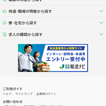
農場･牧場･現場職
専門職（獣医師･人工授精師･
その他（独立・副業など）
酪農
肉牛
中国
四国
耕種（野菜･穀物･花卉･果樹など）
削蹄師etc）
乳牛を繁殖・飼育して生乳を出荷
和牛を繁殖・肥育して市場に出荷す
待遇･職場の特徴から探す
未経験歓迎
社会人未経験歓迎
する牧場
る牧場
九州･沖縄
海外
ドライバー
接客･販売
露地野菜･畑作
施設野菜
農業関連企業
寮･社宅から探す
畑・圃場で野菜・穀物を生産
ビニールハウスで多様な野菜の生産
養豚
社会保険完備
養鶏
家賃補助制度あり
学歴不問
夫婦での応募OK
豚を繁殖・肥育して市場に出荷す
食用鶏や鶏卵を生産し出荷する養鶏
営業･企画
経理･事務
る養豚場
場
農業資材･肥料
種苗
稲作
求人の種類から探す
その他業種
果樹
単身寮あり
世帯寮あり
食事補助あり
残業月20時間以内
50代採用実績あり
週1日～OK
農場設備・肥料・飼料の生産・流
農業用の種や苗の生産・流通・販売
水田で稲を栽培し食用米を生産
果物の栽培・収穫・観光農園など
通・販売
競走馬
研究･開発
その他畜産
WEB･IT
転職おまかせ求人
寮･社宅相談可
林業･造園
漁業･養殖
レースで活躍する馬の手入れや子馬
その他動物の畜産業（羊、ウズラな
賞与実績あり
年間休日100日以上
花卉
植物工場
週2日～OK
AT免許OK
の育成
ど）
木材の植林・伐採・加工、または
魚介類の採捕・養殖、または水産加
農業機械
流通･商社
ビニールハウスで観賞用植物の栽
環境制御された工場で野菜の生産管
その他職種
造園庭師
工場
農業用の機械・機材の開発・販
農産物・農産品の物流・卸し・輸出
培
理
経験者優遇
独立支援可能
売・リース
入
内定まで最短1週間
管理者･幹部採用
製造･加工･販売
福祉
産休･育休取得実績あり
農産物から食品を製造・加工・販
福祉事業と農業生産を連携させたビ
売
ジネス
ご利用ガイド
その他農業関連企業
ヘルプ
サイトマップ
企業様ログイン
農業に密接に関わるその他のビジ
お問い合わせ
ネス