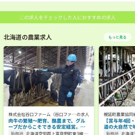
この求人をチェックした人におすすめの求人
北海道の農業求人
もっと見る
株式会社谷口ファーム（谷口ファー
の求人
幌延町農業協同
肉牛の繁殖～肥育、酪農まで、グル
【賞与年4回・
ムグループ）
ープだからこそできる安定経営。こ
道の大自然で
こだけのブランド牛を育てていま
で未経験から
勤務地
北海道空知郡上富良野町東3線北
勤務地
北海道