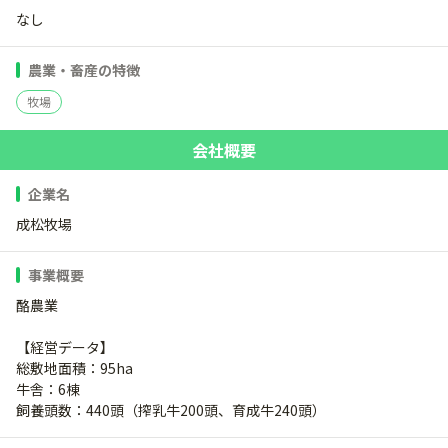
なし
農業・畜産の特徴
牧場
会社概要
企業名
成松牧場
事業概要
酪農業
【経営データ】
総敷地面積：95ha
牛舎：6棟
飼養頭数：440頭（搾乳牛200頭、育成牛240頭）