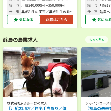
す。月8休でプライベートも充実。
24号
14番地
給 与
月給240,000円～350,000円
給 与
月給19
【安心して働ける制度/人気のふらの
仕 事
黒毛和牛の飼育／黒毛和牛の繁
仕 事
酪農ヘ
エリアでのお仕事/転居費用支援】
殖・子牛の育成／搾乳牛の飼養管
師
気になる
応募はこちら
気にな
理
酪農の農業求人
もっと見る
株式会社i-ふぁーむ
の求人
シャインコース
【月給21.5万／住宅手当あり／体
【福島の未来