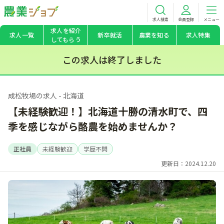
求人検索
会員登録
メニュー
求人を紹介
求人一覧
新卒就活
農業を知る
求人特集
してもらう
この求人は終了しました
成松牧場の求人 - 北海道
【未経験歓迎！】北海道十勝の清水町で、四
季を感じながら酪農を始めませんか？
正社員
未経験歓迎
学歴不問
更新日：2024.12.20