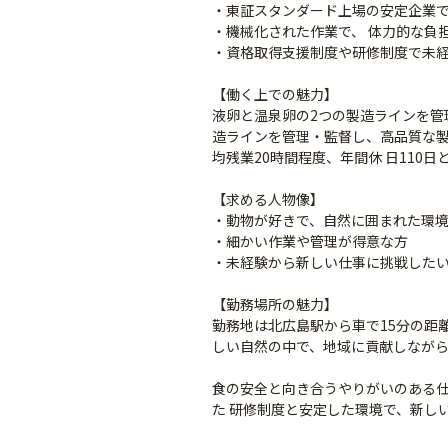
・東証スタンダード上場の安定企業
・機械化された作業で、 体力的な負
・資格取得支援制度や研修制度で未
【働く上での魅力】
液卵と温泉卵の2つの製造ラインを管
造ラインを管理・監督し、高品質な製
均残業20時間程度、年間休 日110
【求める人物像】
・動物が好きで、自然に囲まれた環
・細かい作業や管理が得意な方
・未経験から新しい仕事に挑戦した
【勤務場所の魅力】
勤務地は北広島駅から車で15分の距離
しい自然の中で、地域に貢献しなが
食の安全と向き合うやりがいのある仕事
た 研修制度と安定した環境で、新し