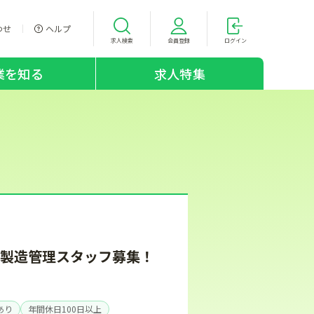
わせ
ヘルプ
求人検索
会員登録
ログイン
業を知る
求人特集
の製造管理スタッフ募集！
あり
年間休日100日以上