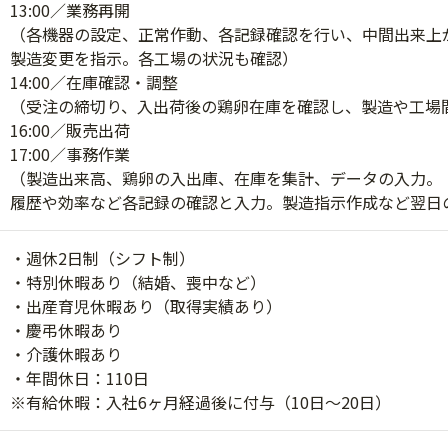
13:00／業務再開
（各機器の設定、正常作動、各記録確認を行い、中間出来上
製造変更を指示。各工場の状況も確認）
14:00／在庫確認・調整
（受注の締切り、入出荷後の鶏卵在庫を確認し、製造や工場
16:00／販売出荷
17:00／事務作業
（製造出来高、鶏卵の入出庫、在庫を集計、データの入力。
履歴や効率など各記録の確認と入力。製造指示作成など翌日
・週休2日制（シフト制）
・特別休暇あり（結婚、喪中など）
・出産育児休暇あり（取得実績あり）
・慶弔休暇あり
・介護休暇あり
・年間休日：110日
※有給休暇：入社6ヶ月経過後に付与（10日～20日）